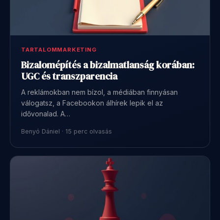
TARTALOMMARKETING
Bizalomépítés a bizalmatlanság korában:
UGC és transzparencia
A reklámokban nem bízol, a médiában finnyásan
válogatsz, a Facebookon álhírek lepik el az
idővonalad. A…
Benyó Dániel · 15 perc olvasás