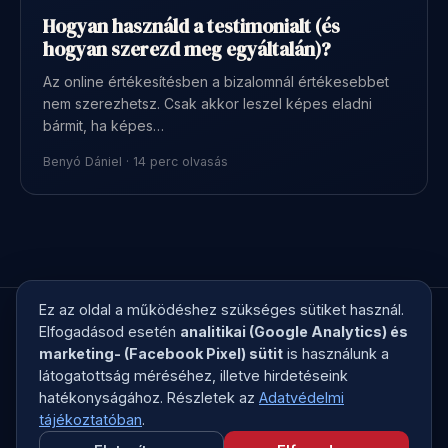
Hogyan használd a testimonialt (és
hogyan szerezd meg egyáltalán)?
Az online értékesítésben a bizalomnál értékesebbet
nem szerezhetsz. Csak akkor leszel képes eladni
bármit, ha képes…
Benyó Dániel · 14 perc olvasás
Ez az oldal a működéshez szükséges sütiket használ.
Elfogadásod esetén
analitikai (Google Analytics) és
marketing- (Facebook Pixel) sütit
is használunk a
látogatottság méréséhez, illetve hirdetéseink
© 2026 Kreatív Kontroll · Megírjuk a
hatékonyságához. Részletek az
Adatvédelmi
marketingszövegedet, ami elad
tájékoztatóban
.