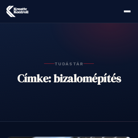
TUDÁSTÁR
Címke: bizalomépítés