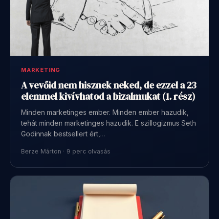
MARKETING
A vevőid nem hisznek neked, de ezzel a 23
elemmel kivívhatod a bizalmukat (1. rész)
Minden marketinges ember. Minden ember hazudik,
tehát minden marketinges hazudik. E szillogizmus Seth
Godinnak bestsellert ért,…
Berze Márton · 9 perc olvasás