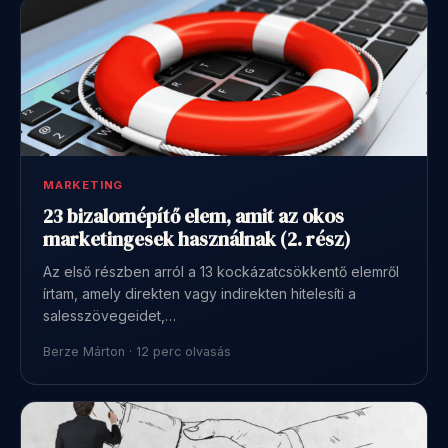
MARKETING
23 bizalomépítő elem, amit az okos
marketingesek használnak (2. rész)
Az első részben arról a 13 kockázatcsökkentő elemről
írtam, amely direkten vagy indirekten hitelesíti a
salesszövegeidet,…
Berze Márton · 12 perc olvasás