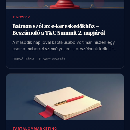
T&C2017
Batman szól az e-kereskedőkhöz –
Beszámoló a T&C Summit 2. napjáról
A második nap jóval kaotikusabb volt már, hiszen egy
csomó emberrel személyesen is beszélnünk kellett –…
Benyó Dániel · 11 perc olvasás
TARTALOMMARKETING