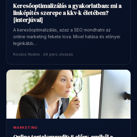
Keresőoptimalizálás a gyakorlatban: mi a
linképítés szerepe a kkv-k életében?
[interjúval]
A keresőoptimalizálás, azaz a SEO mondhatni az
online marketing fekete lova. Mivel hatása és előnyei
leginkább…
Kovács Noémi · 24 perc olvasás
MARKETING