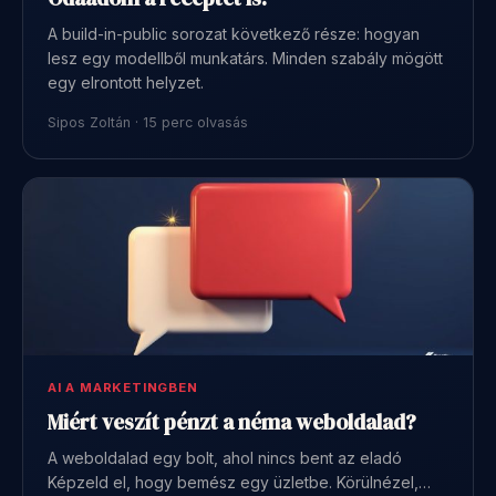
A build-in-public sorozat következő része: hogyan
lesz egy modellből munkatárs. Minden szabály mögött
egy elrontott helyzet.
Sipos Zoltán · 15 perc olvasás
AI A MARKETINGBEN
Miért veszít pénzt a néma weboldalad?
A weboldalad egy bolt, ahol nincs bent az eladó
Képzeld el, hogy bemész egy üzletbe. Körülnézel,…