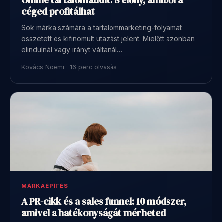
Online tartalomaudit: 8 előny, amiből a
céged profitálhat
Sok márka számára a tartalommarketing-folyamat
összetett és kifinomult utazást jelent. Mielőtt azonban
elindulnál vagy irányt váltanál…
Kovács Noémi · 16 perc olvasás
MÁRKAÉPÍTÉS
A PR-cikk és a sales funnel: 10 módszer,
amivel a hatékonyságát mérheted