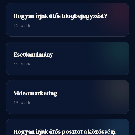
Hogyan írjak ütős blogbejegyzést?
31 cikk
Esettanulmány
31 cikk
Videomarketing
29 cikk
Hogyan írjak ütős posztot a közösségi