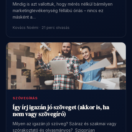
Mindig is azt vallottuk, hogy mérés nélkül bármilyen
marketingtevékenység féllábú óriás – nincs ez
másként a…
Kovács Noémi · 21 perc olvasás
SZÖVEGÍRÁS
Így írj igazán jó szöveget (akkor is, ha
nem vagy szövegíró)
Milyen az igazán jó szöveg? Száraz és szakmai vagy
szórakoztató és olvasmányos? Szigorúan