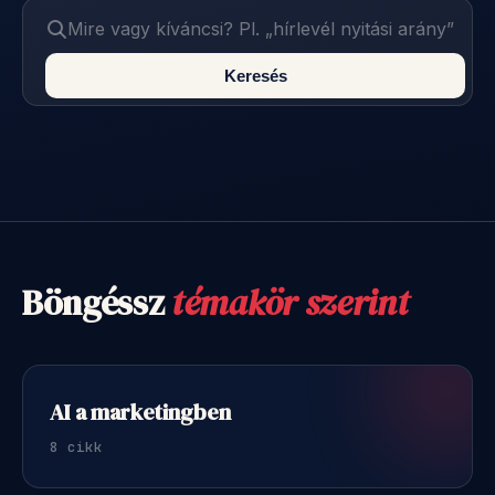
Keresés
Böngéssz
témakör szerint
AI a marketingben
8 cikk