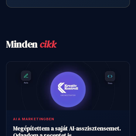
Minden
cikk
AI A MARKETINGBEN
Megépítettem a saját AI-asszisztensemet.
Odaadom a receptet is.