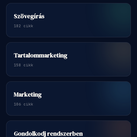
Szövegírás
182 cikk
Tartalommarketing
158 cikk
Marketing
106 cikk
Gondolkodj rendszerben