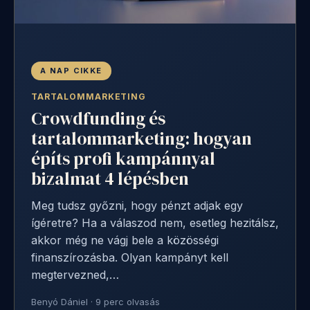
A NAP CIKKE
TARTALOMMARKETING
Crowdfunding és
tartalommarketing: hogyan
építs profi kampánnyal
bizalmat 4 lépésben
Meg tudsz győzni, hogy pénzt adjak egy
ígéretre? Ha a válaszod nem, esetleg hezitálsz,
akkor még ne vágj bele a közösségi
finanszírozásba. Olyan kampányt kell
megtervezned,…
Benyó Dániel · 9 perc olvasás