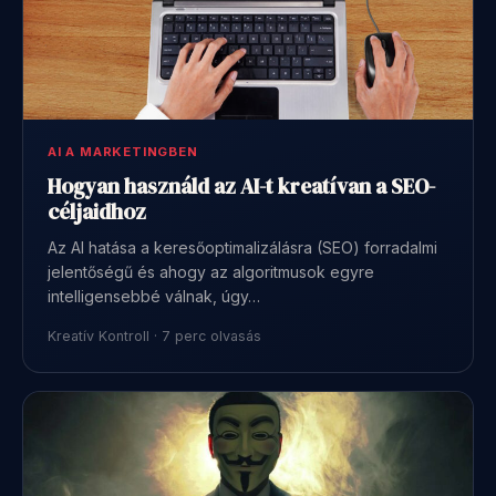
AI A MARKETINGBEN
Hogyan használd az AI-t kreatívan a SEO-
céljaidhoz
Az AI hatása a keresőoptimalizálásra (SEO) forradalmi
jelentőségű és ahogy az algoritmusok egyre
intelligensebbé válnak, úgy…
Kreatív Kontroll · 7 perc olvasás