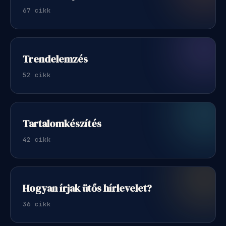
67 cikk
Trendelemzés
52 cikk
Tartalomkészítés
42 cikk
Hogyan írjak ütős hírlevelet?
36 cikk