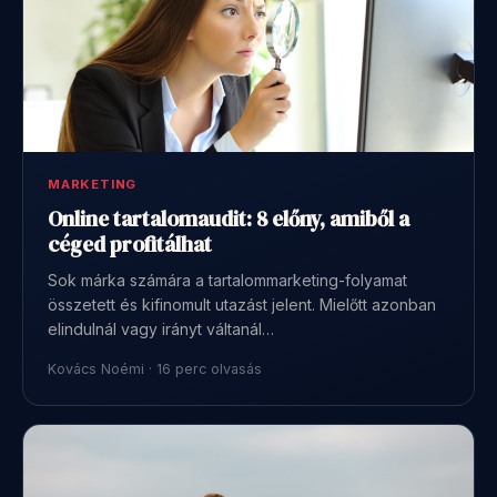
MARKETING
Online tartalomaudit: 8 előny, amiből a
céged profitálhat
Sok márka számára a tartalommarketing-folyamat
összetett és kifinomult utazást jelent. Mielőtt azonban
elindulnál vagy irányt váltanál…
Kovács Noémi · 16 perc olvasás