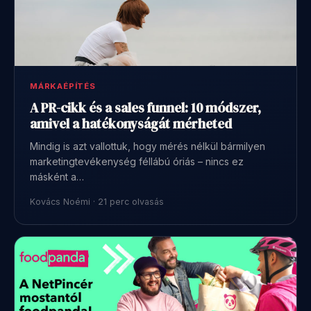
MÁRKAÉPÍTÉS
A PR-cikk és a sales funnel: 10 módszer,
amivel a hatékonyságát mérheted
Mindig is azt vallottuk, hogy mérés nélkül bármilyen
marketingtevékenység féllábú óriás – nincs ez
másként a…
Kovács Noémi · 21 perc olvasás