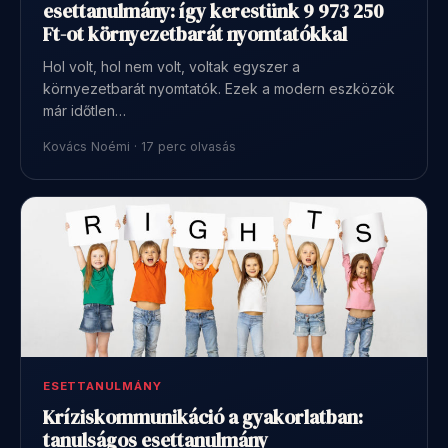
esettanulmány: így kerestünk 9 973 250
Ft-ot környezetbarát nyomtatókkal
Hol volt, hol nem volt, voltak egyszer a
környezetbarát nyomtatók. Ezek a modern eszközök
már időtlen…
Kovács Noémi · 17 perc olvasás
ESETTANULMÁNY
Kríziskommunikáció a gyakorlatban:
tanulságos esettanulmány