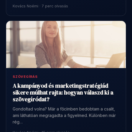
Kovács Noémi · 7 perc olvasás
SZÖVEGÍRÁS
A kampányod és marketingstratégiád
sikere múlhat rajta: hogyan válaszd ki a
szövegíródat?
Gondoltad volna? Már a főcímben bedobtam a csalit,
ami láthatóan megragadta a figyelmed. Különben már
rég…