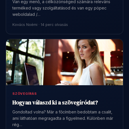
Van egy menő, a célközönséged számára releváns
terméked vagy szolgáltatásod és van egy pöpec
weboldalad /…
Kovács Noémi · 14 perc olvasás
SZÖVEGÍRÁS
Hogyan válaszd ki a szövegíródat?
Gondoltad volna? Már a főcímben bedobtam a csalit,
ami láthatóan megragadta a figyelmed. Különben már
rég…