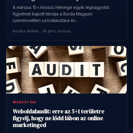
A március 15-i hosszú hétvége egyik legnagyobb
figyelmet kapott témája a Burda Magazin
szerencsétlen szóválasztása és…
Kovács Noémi · 38 perc olvasás
MARKETING
Weboldalaudit: erre az 5+1 területre
figyelj, hogy ne lődd lábon az online
marketinged