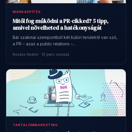
MÁRKAÉPÍTÉS
Mitől fog működni a PR-cikked? 5 tipp,
amivel növelheted a hatékonyságát
Bár szakmai szempontból két külön területről van szó,
a PR – azaz a public relations –…
Kovács Noémi · 15 perc olvasás
TARTALOMMARKETING