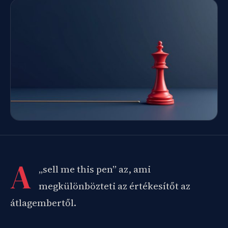
A
„sell me this pen” az, ami
megkülönbözteti az értékesítőt az
átlagembertől.