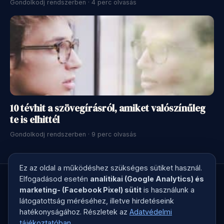
Gondolkodj rendszerben · 4 perc olvasás
10 tévhit a szövegírásról, amiket valószínűleg
te is elhittél
Gondolkodj rendszerben · 9 perc olvasás
Ez az oldal a működéshez szükséges sütiket használ.
Elfogadásod esetén
analitikai (Google Analytics) és
marketing- (Facebook Pixel) sütit
is használunk a
látogatottság méréséhez, illetve hirdetéseink
© 2026 Kreatív Kontroll · Megírjuk a marketingszövegedet, ami
hatékonyságához. Részletek az
Adatvédelmi
elad
tájékoztatóban
.