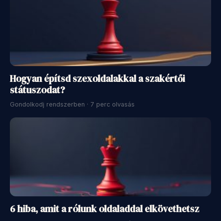
Hogyan építsd szexoldalakkal a szakértői
státuszodat?
Gondolkodj rendszerben · 7 perc olvasás
6 hiba, amit a rólunk oldaladdal elkövethetsz