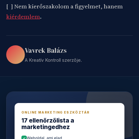
[ ] Nem kierőszakolom a figyelmet, hanem
kiérdemlem
.
Vavrek Balázs
A Kreatív Kontroll szerzője.
ONLINE MARKETING ESZKÖZTÁR
17 ellenőrzőlista a
marketingedhez
Weboldal, ami elad