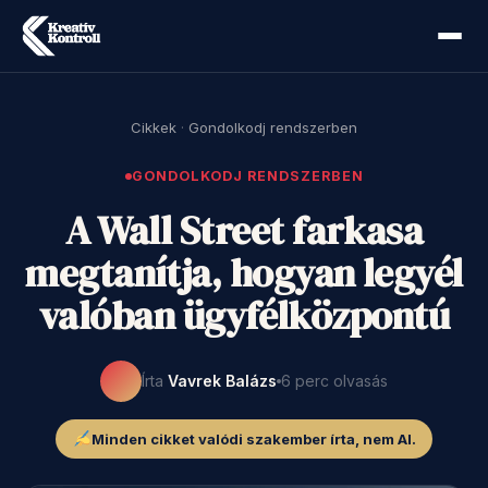
Cikkek
·
Gondolkodj rendszerben
GONDOLKODJ RENDSZERBEN
A Wall Street farkasa
megtanítja, hogyan legyél
valóban ügyfélközpontú
Írta
Vavrek Balázs
6 perc olvasás
Minden cikket valódi szakember írta, nem AI.