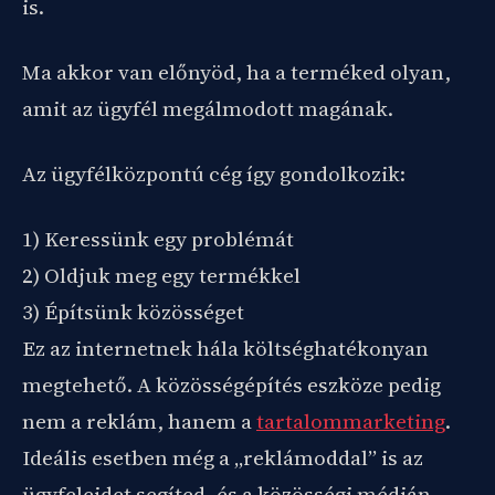
is.
Ma akkor van előnyöd, ha a terméked olyan,
amit az ügyfél megálmodott magának.
Az ügyfélközpontú cég így gondolkozik:
1) Keressünk egy problémát
2) Oldjuk meg egy termékkel
3) Építsünk közösséget
Ez az internetnek hála költséghatékonyan
megtehető. A közösségépítés eszköze pedig
nem a reklám, hanem a
tartalommarketing
.
Ideális esetben még a „reklámoddal” is az
ügyfeleidet segíted, és a közösségi médián