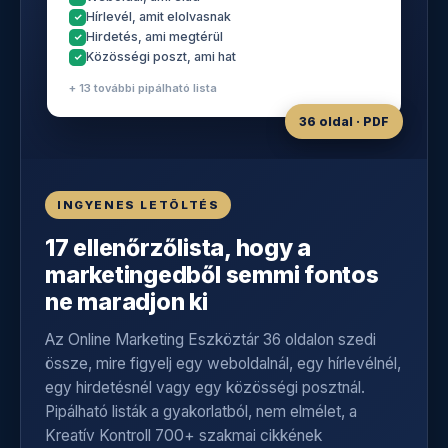
Hírlevél, amit elolvasnak
Hirdetés, ami megtérül
Közösségi poszt, ami hat
+ 13 további pipálható lista
36 oldal · PDF
INGYENES LETÖLTÉS
17 ellenőrzőlista, hogy a
marketingedből semmi fontos
ne maradjon ki
Az Online Marketing Eszköztár 36 oldalon szedi
össze, mire figyelj egy weboldalnál, egy hírlevélnél,
egy hirdetésnél vagy egy közösségi posztnál.
Pipálható listák a gyakorlatból, nem elmélet, a
Kreatív Kontroll 700+ szakmai cikkének