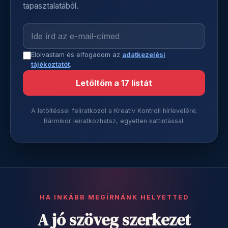
tapasztalatából.
Elolvastam és elfogadom az
adatkezelési
tájékoztatót
.
Letöltöm a 17 listát
A letöltéssel feliratkozol a Kreatív Kontroll hírlevelére.
Bármikor leiratkozhatsz, egyetlen kattintással.
HA INKÁBB MEGÍRNÁNK HELYETTED
A jó szöveg szerkezet