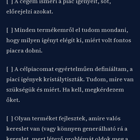
[ ] A cégem ismeri a piac igényeit, sőt,
előrejelzi azokat.
[ ] Minden termékemről el tudom mondani,
hogy milyen igényt elégít ki, miért volt fontos
piacra dobni.
[ ] A célpiacomat egyértelműen definiáltam, a
piaci igények kristálytiszták. Tudom, mire van
szükségük és miért. Ha kell, megkérdezem
őket.
[ ] Olyan terméket fejlesztek, amire valós
kereslet van (vagy könnyen generálható rá a
kereslet, mert létező problémát oldok meg a