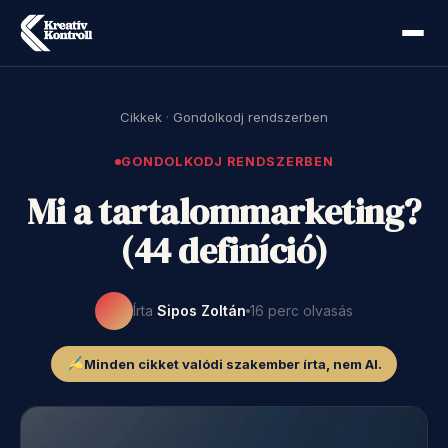
Cikkek
·
Gondolkodj rendszerben
GONDOLKODJ RENDSZERBEN
Mi a tartalommarketing?
(44 definíció)
Írta
Sipos Zoltán
16 perc olvasás
Minden cikket valódi szakember írta, nem AI.