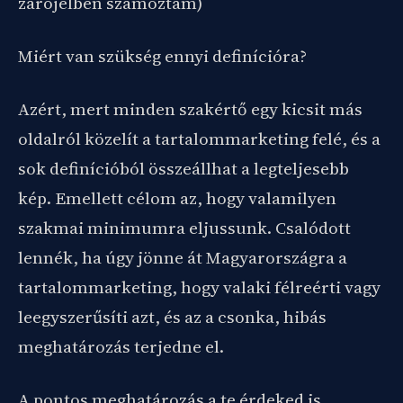
zárójelben számoztam)
Miért van szükség ennyi definícióra?
Azért, mert minden szakértő egy kicsit más
oldalról közelít a tartalommarketing felé, és a
sok definícióból összeállhat a legteljesebb
kép. Emellett célom az, hogy valamilyen
szakmai minimumra eljussunk. Csalódott
lennék, ha úgy jönne át Magyarországra a
tartalommarketing, hogy valaki félreérti vagy
leegyszerűsíti azt, és az a csonka, hibás
meghatározás terjedne el.
A pontos meghatározás a te érdeked is,