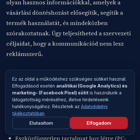
olyan hasznos információkkal, amelyek a
vásárlási döntéshozást elősegítik, segítik a
termék használatát, és mindeközben
szórakoztatnak. Úgy teljesítheted a szervezeti
céljaidat, hogy a kommunikációd nem lesz
reklámszerű.
A tartalommarketing legfőbb tulajdonságai:
Ez az oldal a működéshez szükséges sütiket használ.
Elfogadásod esetén
analitikai (Google Analytics) és
Használja a cég kommunikációs arculatát.
marketing- (Facebook Pixel) sütit
is használunk a
látogatottság méréséhez, illetve hirdetéseink
Változatos tartalomformátumokban alkot
hatékonyságához. Részletek az
Adatvédelmi
(szöveg, videó, fotók, audió, prezentációk,
tájékoztatóban
.
Elutasítom
Elfogadom
ebookok, infografikák stb.).
Eszközfüggetlen tartalmat hoz létre (PC-