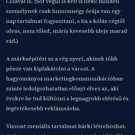
Colával is. (Sőt végül is kell is neki: minden
személynek csak huszonnégy órája van egy
nap tartalmat fogyasztani, s ha a kólás cégtől
olvas, nem tőled, máris kevesebb ideje marad
rád.)
A márkaépítést az a cég nyeri, akinek több
pénze van kiplakátolni a várost. A
hagyományos marketingkommunikációban
szinte ledolgozhatatlan előnyt élvez az, aki
évekre be tud költözni a legnagyobb elérésű és
legértékesebb reklámsávba.
Viszont zseniális tartalmat bárki létrehozhat.