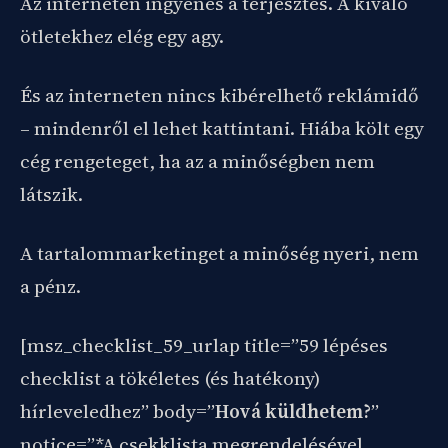
Az interneten ingyenes a terjesztés. A kiváló
ötletekhez elég egy agy.
És az interneten nincs kibérelhető reklámidő
– mindenről el lehet kattintani. Hiába költ egy
cég rengeteget, ha az a minőségben nem
látszik.
A tartalommarketinget a minőség nyeri, nem
a pénz.
[msz_checklist_59_urlap title=”59 lépéses
checklist a tökéletes (és hatékony)
hírleveledhez” body=”
Hová küldhetem?
”
notice=”*A csekklista megrendelésével