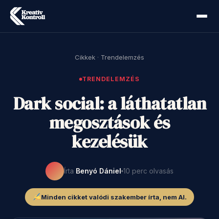
Cikkek
·
Trendelemzés
TRENDELEMZÉS
Dark social: a láthatatlan
megosztások és
kezelésük
Írta
Benyó Dániel
10 perc olvasás
Minden cikket valódi szakember írta, nem AI.