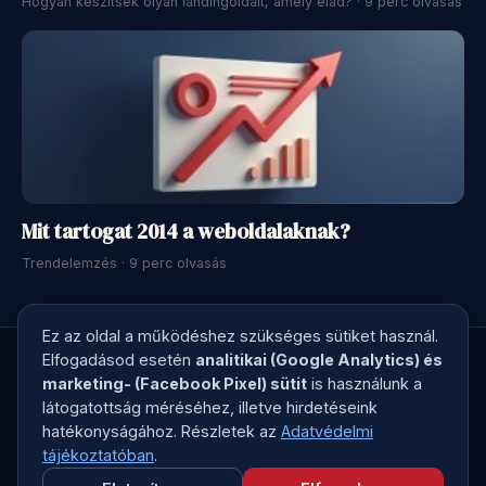
Hogyan készítsek olyan landingoldalt, amely elad? · 9 perc olvasás
Mit tartogat 2014 a weboldalaknak?
Trendelemzés · 9 perc olvasás
Ez az oldal a működéshez szükséges sütiket használ.
Elfogadásod esetén
analitikai (Google Analytics) és
marketing- (Facebook Pixel) sütit
is használunk a
látogatottság méréséhez, illetve hirdetéseink
© 2026 Kreatív Kontroll · Megírjuk a marketingszövegedet, ami
hatékonyságához. Részletek az
Adatvédelmi
elad
tájékoztatóban
.