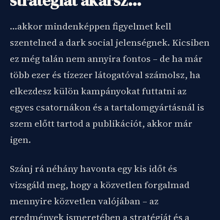
stratégiát akarsz…
…akkor mindenképpen figyelmet kell
szentelned a dark social jelenségnek. Kicsiben
ez még talán nem annyira fontos – de ha már
több ezer és tízezer látogatóval számolsz, ha
elkezdesz külön kampányokat futtatni az
egyes csatornákon és a tartalomgyártásnál is
szem előtt tartod a publikációt, akkor már
igen.
Szánj rá néhány havonta egy kis időt és
vizsgáld meg, hogy a közvetlen forgalmad
mennyire közvetlen valójában – az
eredmények ismeretében a stratégiát és a