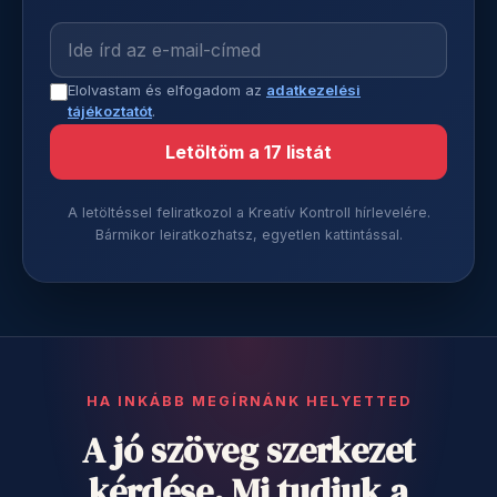
Elolvastam és elfogadom az
adatkezelési
tájékoztatót
.
Letöltöm a 17 listát
A letöltéssel feliratkozol a Kreatív Kontroll hírlevelére.
Bármikor leiratkozhatsz, egyetlen kattintással.
HA INKÁBB MEGÍRNÁNK HELYETTED
A jó szöveg szerkezet
kérdése. Mi tudjuk a