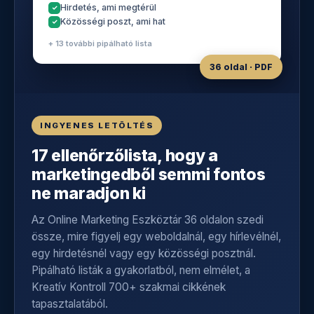
Hirdetés, ami megtérül
Közösségi poszt, ami hat
+ 13 további pipálható lista
36 oldal · PDF
INGYENES LETÖLTÉS
17 ellenőrzőlista, hogy a
marketingedből semmi fontos
ne maradjon ki
Az Online Marketing Eszköztár 36 oldalon szedi
össze, mire figyelj egy weboldalnál, egy hírlevélnél,
egy hirdetésnél vagy egy közösségi posztnál.
Pipálható listák a gyakorlatból, nem elmélet, a
Kreatív Kontroll 700+ szakmai cikkének
tapasztalatából.