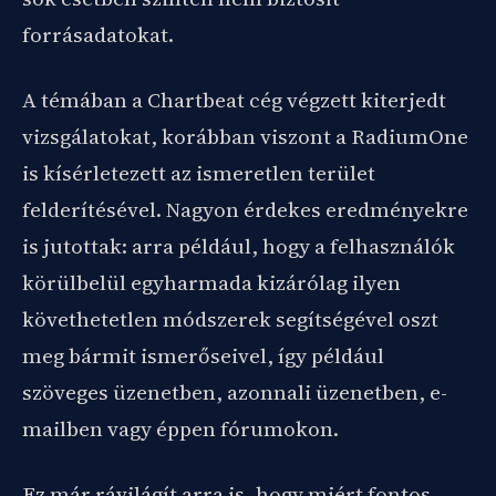
forrásadatokat.
A témában a Chartbeat cég végzett kiterjedt
vizsgálatokat, korábban viszont a RadiumOne
is kísérletezett az ismeretlen terület
felderítésével. Nagyon érdekes eredményekre
is jutottak: arra például, hogy a felhasználók
körülbelül egyharmada kizárólag ilyen
követhetetlen módszerek segítségével oszt
meg bármit ismerőseivel, így például
szöveges üzenetben, azonnali üzenetben, e-
mailben vagy éppen fórumokon.
Ez már rávilágít arra is, hogy miért fontos