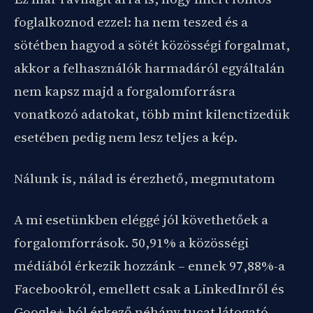
foglalkoznod ezzel: ha nem teszed és a
sötétben hagyod a sötét közösségi forgalmat,
akkor a felhasználók harmadáról egyáltalán
nem kapsz majd a forgalomforrásra
vonatkozó adatokat, több mint kilenctizedük
esetében pedig nem lesz teljes a kép.
Nálunk is, nálad is érezhető, megmutatom
A mi esetünkben eléggé jól követhetőek a
forgalomforrások. 50,91% a közösségi
médiából érkezik hozzánk – ennek 97,88%-a
Facebookról, emellett csak a LinkedInről és
Google+-ból érkező néhány tucat látogató