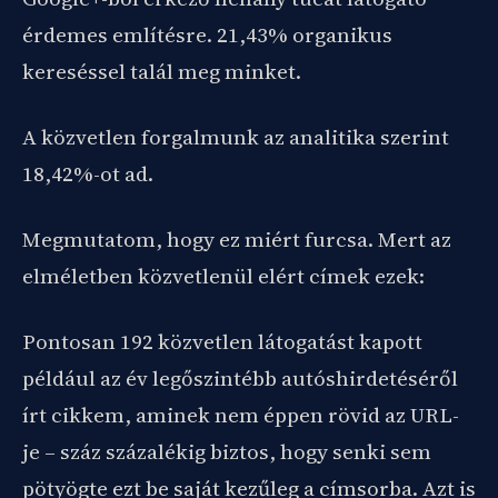
érdemes említésre. 21,43% organikus
kereséssel talál meg minket.
A közvetlen forgalmunk az analitika szerint
18,42%-ot ad.
Megmutatom, hogy ez miért furcsa. Mert az
elméletben közvetlenül elért címek ezek:
Pontosan 192 közvetlen látogatást kapott
például az év legőszintébb autóshirdetéséről
írt cikkem, aminek nem éppen rövid az URL-
je – száz százalékig biztos, hogy senki sem
pötyögte ezt be saját kezűleg a címsorba. Azt is