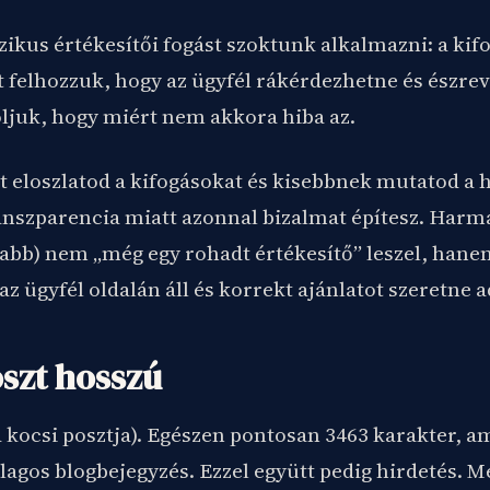
zikus értékesítői fogást szoktunk alkalmazni: a kif
t felhozzuk, hogy az ügyfél rákérdezhetne és észrev
juk, hogy miért nem akkora hiba az.
t eloszlatod a kifogásokat és kisebbnek mutatod a 
anszparencia miatt azonnal bizalmat építesz. Harma
sabb) nem „még egy rohadt értékesítő” leszel, hane
az ügyfél oldalán áll és korrekt ajánlatot szeretne a
oszt hosszú
 kocsi posztja). Egészen pontosan 3463 karakter, a
lagos blogbejegyzés. Ezzel együtt pedig hirdetés. Mé