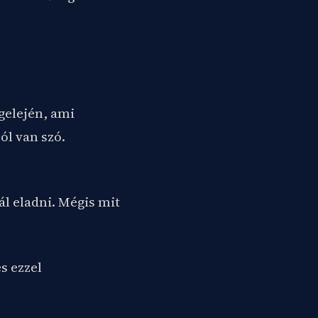
gelején, ami
ól van szó.
ál eladni. Mégis mit
s ezzel