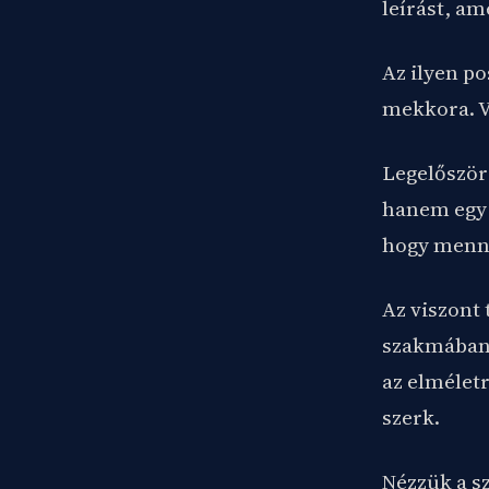
leírást, am
Az ilyen po
mekkora. Vi
Legelőször
hanem egy e
hogy menny
Az viszont 
szakmában 
az elméletr
szerk.
Nézzük a s