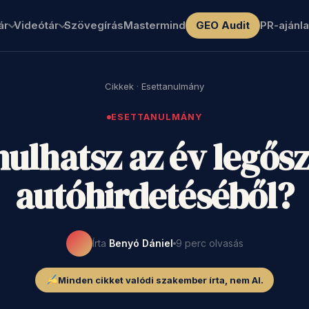
ár
Videótár
Szövegírás
Mastermind
GEO Audit
PR-ajánla
Cikkek
·
Esettanulmány
ESETTANULMÁNY
nulhatsz az év legős
autóhirdetéséből?
Írta
Benyó Dániel
9 perc olvasás
Minden cikket valódi szakember írta, nem AI.