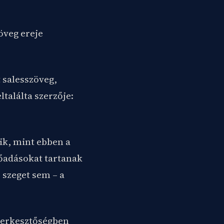
zöveg ereje
 salesszöveg,
találta szerzője:
nik, mint ebben a
őadásokat tartanak
 szeget sem – a
szerkesztőségben