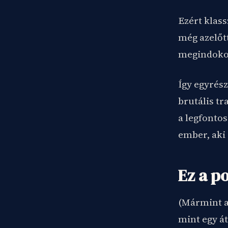
Ezért klass
még azelőt
megindokol
Így egyrész
brutális tr
a legfonto
ember, aki 
Ez a p
(Mármint a
mint egy át