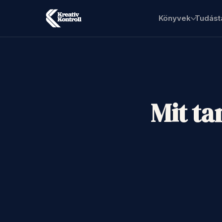
Könyvek
Tudást
Mit ta