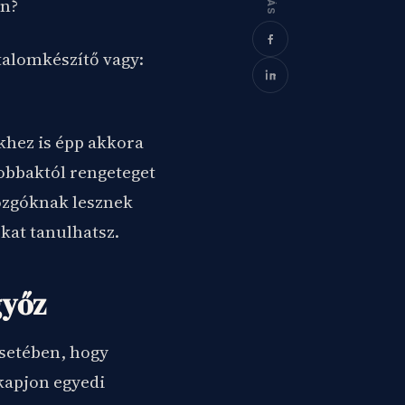
on?
talomkészítő vagy:
khez is épp akkora
jobbaktól rengeteget
ozgóknak lesznek
okat tanulhatsz.
győz
setében, hogy
kapjon egyedi