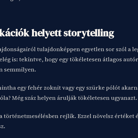
kációk helyett storytelling
ajdonságairól tulajdonképpen egyetlen sor szól a le
lég is: tekintve, hogy egy tökéletesen átlagos autór
n semmilyen.
intha egy fehér zoknit vagy egy szürke pólót akarn
róla? Még száz helyen árulják tökéletesen ugyanazt.
a történetmesélésben rejlik. Ezzel növelsz értéket é
z.