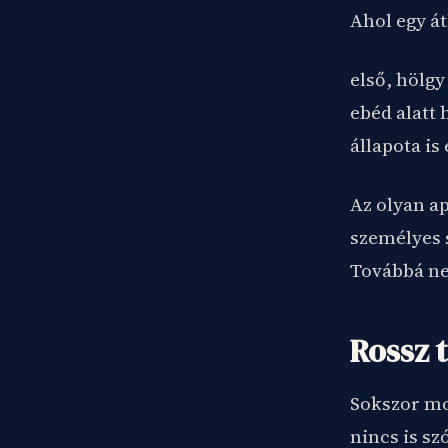
Ahol egy át
első, hölgy
ebéd alatt 
állapota is
Az olyan a
személyes s
Továbbá nem
Rossz t
Sokszor mo
nincs is sz