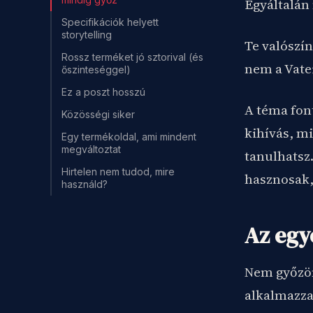
Egyáltalán
Specifikációk helyett
storytelling
Te valószí
Rossz terméket jó sztorival (és
nem a Vate
őszinteséggel)
Ez a poszt hosszú
A téma fon
Közösségi siker
kihívás, mi
Egy termékoldal, ami mindent
megváltoztat
tanulhatsz
Hirtelen nem tudod, mire
hasznosak, 
használd?
Az egy
Nem győzöm
alkalmazza