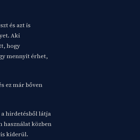
zt és azt is
yet. Aki
tt, hogy
így mennyit érhet,
 és ez már bőven
a hirdetésből látja
án használat közben
is kiderül.