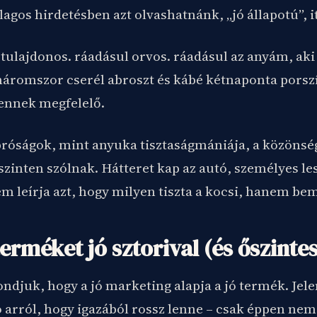
lagos hirdetésben azt olvashatnánk, „jó állapotú”, itt
 tulajdonos. ráadásul orvos. ráadásul az anyám, aki
háromszor cserél abroszt és kábé kétnaponta porszí
 ennek megfelelő.
próságok, mint anyuka tisztaságmániája, a közönsé
zinten szólnak. Hátteret kap az autó, személyes les
 leírja azt, hogy milyen tiszta a kocsi, hanem bemu
erméket jó sztorival (és őszinte
ndjuk, hogy a jó marketing alapja a jó termék. Jele
ó arról, hogy igazából rossz lenne – csak éppen ne