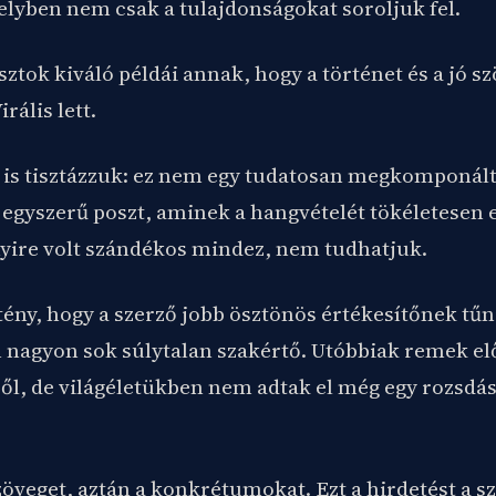
elyben nem csak a tulajdonságokat soroljuk fel.
sztok kiváló példái annak, hogy a történet és a jó s
rális lett.
 is tisztázzuk: ez nem egy tudatosan megkomponált
gyszerű poszt, aminek a hangvételét tökéletesen el
ire volt szándékos mindez, nem tudhatjuk.
tény, hogy a szerző jobb ösztönös értékesítőnek tű
nagyon sok súlytalan szakértő. Utóbbiak remek el
ől, de világéletükben nem adtak el még egy rozsdás
zöveget, aztán a konkrétumokat. Ezt a hirdetést a 