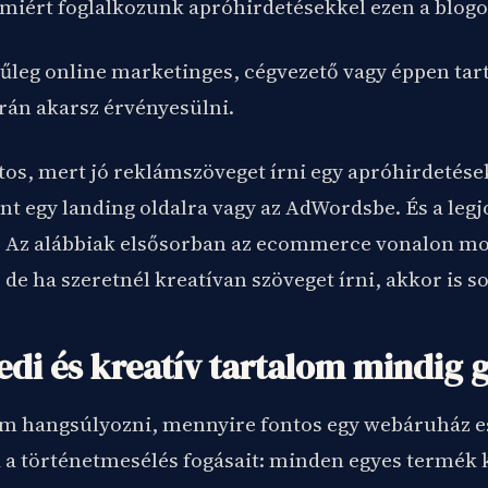
 miért foglalkozunk apróhirdetésekkel ezen a blog
nűleg online marketinges, cégvezető vagy éppen tar
rán akarsz érvényesülni.
tos, mert jó reklámszöveget írni egy apróhirdetése
nt egy landing oldalra vagy az AdWordsbe. És a leg
. Az alábbiak elsősorban az ecommerce vonalon m
de ha szeretnél kreatívan szöveget írni, akkor is s
edi és kreatív tartalom mindig 
 hangsúlyozni, mennyire fontos egy webáruház e
 a történetmesélés fogásait: minden egyes termék 