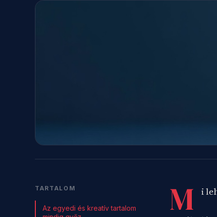
M
TARTALOM
i l
Az egyedi és kreatív tartalom
mindig győz