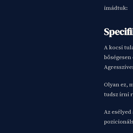
imádtuk:
Specifi
A kocsi tul
bőségesen e
Agresszíve
Olyan ez, m
tudsz írni 
Az esélyed 
pozicionáls