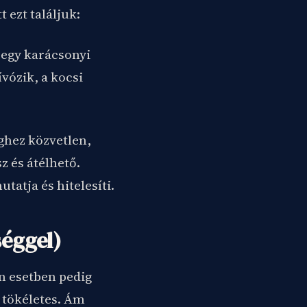
 ezt találjuk:
 egy karácsonyi
vózik, a kocsi
ghez közvetlen,
z és átélhető.
tatja és hitelesíti.
séggel)
n esetben pedig
m tökéletes. Ám