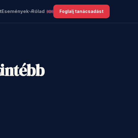
t
Események
Rólad
Foglalj tanácsadást
zintébb