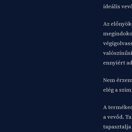
ideális vev
Az előnyöke
megindokol
végigolvass
valószínűsí
ennyiért a
Nem érzem a
elég a szim
A terméked 
a vevőd. Ta
tapasztalja