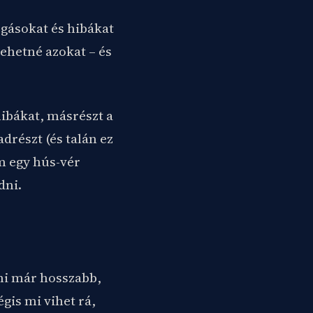
ogásokat és hibákat
ehetné azokat – és
hibákat, másrészt a
drészt (és talán ez
m egy hús-vér
dni.
mi már hosszabb,
gis mi vihet rá,