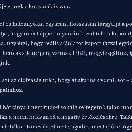
ője ennek a kocsinak is van.
t és hátrányokat egyaránt hosszasan tárgyalja a pos
ja, hogy miért éppen olyan árat szabtak neki, amil
a, úgy érzi, hogy reális ajánlatot kapott (azzal együ
thető az alku): igen, vannak hibái, megvizsgáltuk, 
djuk.
zt az elolvasás után, hogy át akarnak verni, sőt –
pátiához.
hátrányait nem tudod sokáig rejtegetni: talán már 
lán a neten bukkan rá a negatív értékelésekre. Tal
 a hibákat. Nincs értelme letagadni, mert idővel úgy