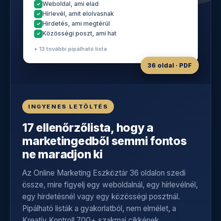
Weboldal, ami elad
Hírlevél, amit elolvasnak
Hirdetés, ami megtérül
Közösségi poszt, ami hat
+ 13 további pipálható lista
36 oldal · PDF
INGYENES LETÖLTÉS
17 ellenőrzőlista, hogy a
marketingedből semmi fontos
ne maradjon ki
Az Online Marketing Eszköztár 36 oldalon szedi
össze, mire figyelj egy weboldalnál, egy hírlevélnél,
egy hirdetésnél vagy egy közösségi posztnál.
Pipálható listák a gyakorlatból, nem elmélet, a
Kreatív Kontroll 700+ szakmai cikkének