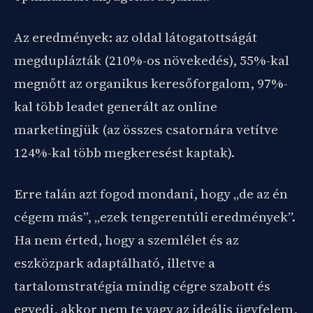
Az eredmények: az oldal látogatottságát
megduplázták (210%-os növekedés), 55%-kal
megnőtt az organikus keresőforgalom, 97%-
kal több leadet generált az online
marketingjük (az összes csatornára vetítve
124%-kal több megkeresést kaptak).
Erre talán azt fogod mondani, hogy „de az én
cégem más”, „ezek tengerentúli eredmények”.
Ha nem érted, hogy a szemlélet és az
eszközpark adaptálható, illetve a
tartalomstratégia mindig cégre szabott és
egyedi, akkor nem te vagy az ideális ügyfelem,