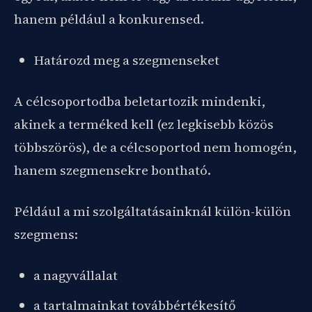
hanem például a konkurensed.
Határozd meg a szegmenseket
A célcsoportodba beletartozik mindenki,
akinek a terméked kell (ez legkisebb közös
többszörös), de a célcsoportod nem homogén,
hanem szegmensekre bontható.
Például a mi szolgáltatásainknál külön-külön
szegmens:
a nagyvállalat
a tartalmainkat továbbértékesítő