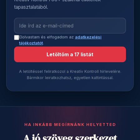
tapasztalatából.
Elolvastam és elfogadom az
adatkezelési
tájékoztatót
.
Letöltöm a 17 listát
A letöltéssel feliratkozol a Kreatív Kontroll hírlevelére.
Bármikor leiratkozhatsz, egyetlen kattintással.
HA INKÁBB MEGÍRNÁNK HELYETTED
A jó szöveg szerkezet