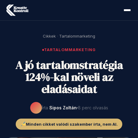
Cikkek
·
Tartalommarketing
TARTALOMMARKETING
A jó tartalomstratégia
124%-kal növeli az
eladásaidat
Írta
Sipos Zoltán
8 perc olvasás
Minden cikket valódi szakember írta, nem AI.