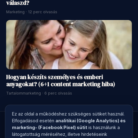
válaszd?
Marketing · 12 perc olvasás
Hogyan készíts személyes és emberi
anyagokat? (6+1 content marketing hiba)
Tartalommarketing · 6 perc olvasás
Ez az oldal a működéshez szükséges sütiket használ.
Elfogadásod esetén
analitikai (Google Analytics) és
marketing- (Facebook Pixel) sütit
is használunk a
látogatottság méréséhez, illetve hirdetéseink
© 2026 Kreatív Kontroll · Megírjuk a marketingszövegedet, ami