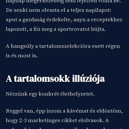
napilap megérkezéséig sem fejezted volna be.
De senki nem olvasta el a teljes napilapot:
aput a gazdaság érdekelte, anyu a receptekhez
lapozott, a fiú meg a sportrovatot bújta.
A hangsúly a tartalomszelekcióra esett régen
is és most is.
A tartalomsokk illúziója
Nézzünk egy konkrét élethelyzetet.
Reggel van, épp iszom a kávémat és eldöntöm,
hogy 2-3 marketinges cikket elolvasok. A