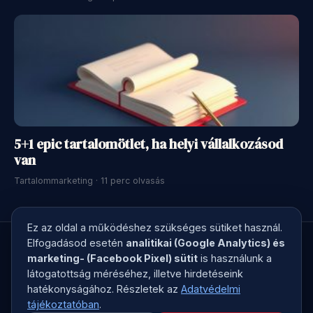
5+1 epic tartalomötlet, ha helyi vállalkozásod
van
Tartalommarketing · 11 perc olvasás
Ez az oldal a működéshez szükséges sütiket használ.
Elfogadásod esetén
analitikai (Google Analytics) és
marketing- (Facebook Pixel) sütit
is használunk a
látogatottság méréséhez, illetve hirdetéseink
© 2026 Kreatív Kontroll · Megírjuk a marketingszövegedet, ami
hatékonyságához. Részletek az
Adatvédelmi
elad
tájékoztatóban
.