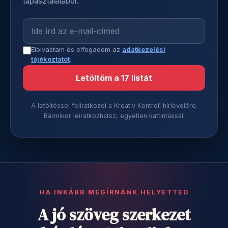
tapasztalatából.
Elolvastam és elfogadom az
adatkezelési
tájékoztatót
.
Letöltöm a 17 listát
A letöltéssel feliratkozol a Kreatív Kontroll hírlevelére.
Bármikor leiratkozhatsz, egyetlen kattintással.
HA INKÁBB MEGÍRNÁNK HELYETTED
A jó szöveg szerkezet