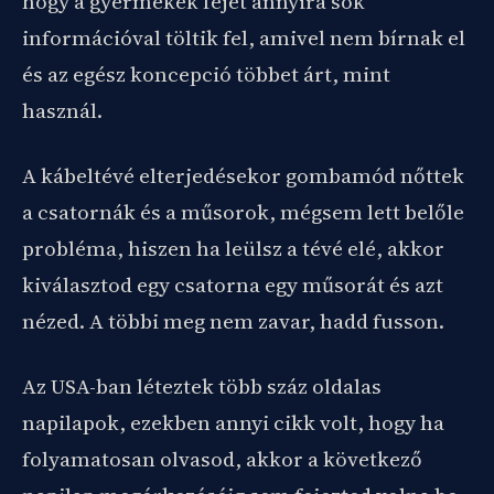
hogy a gyermekek fejét annyira sok
információval töltik fel, amivel nem bírnak el
és az egész koncepció többet árt, mint
használ.
A kábeltévé elterjedésekor gombamód nőttek
a csatornák és a műsorok, mégsem lett belőle
probléma, hiszen ha leülsz a tévé elé, akkor
kiválasztod egy csatorna egy műsorát és azt
nézed. A többi meg nem zavar, hadd fusson.
Az USA-ban léteztek több száz oldalas
napilapok, ezekben annyi cikk volt, hogy ha
folyamatosan olvasod, akkor a következő