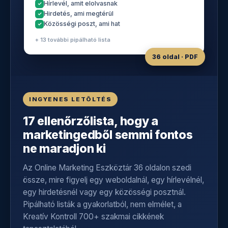
Hírlevél, amit elolvasnak
Hirdetés, ami megtérül
Közösségi poszt, ami hat
+ 13 további pipálható lista
36 oldal · PDF
INGYENES LETÖLTÉS
17 ellenőrzőlista, hogy a
marketingedből semmi fontos
ne maradjon ki
Az Online Marketing Eszköztár 36 oldalon szedi
össze, mire figyelj egy weboldalnál, egy hírlevélnél,
egy hirdetésnél vagy egy közösségi posztnál.
Pipálható listák a gyakorlatból, nem elmélet, a
Kreatív Kontroll 700+ szakmai cikkének