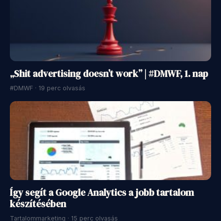
„Shit advertising doesn’t work” | #DMWF, 1. nap
#DMWF · 19 perc olvasás
Így segít a Google Analytics a jobb tartalom
készítésében
Tartalommarketing · 15 perc olvasás