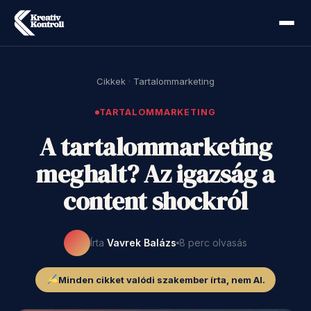
Cikkek
·
Tartalommarketing
TARTALOMMARKETING
A tartalommarketing
meghalt? Az igazság a
content shockról
Írta
Vavrek Balázs
8 perc olvasás
Minden cikket valódi szakember írta, nem AI.