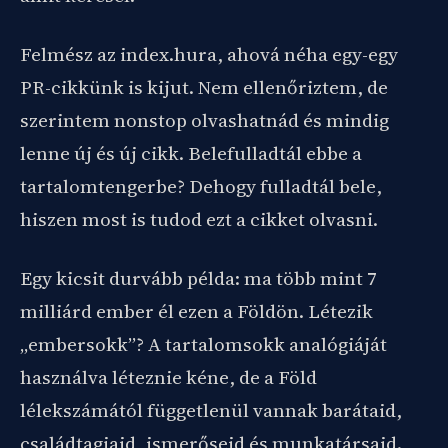
Felmész az index.hura, ahová néha egy-egy
PR-cikkünk is kijut. Nem ellenőriztem, de
szerintem nonstop olvashatnád és mindig
lenne új és új cikk. Belefulladtál ebbe a
tartalomtengerbe? Dehogy fulladtál bele,
hiszen most is tudod ezt a cikket olvasni.
Egy kicsit durvább példa: ma több mint 7
milliárd ember él ezen a Földön. Létezik
„embersokk”? A tartalomsokk analógiáját
használva léteznie kéne, de a Föld
lélekszámától függetlenül vannak barátaid,
családtagjaid, ismerőseid és munkatársaid.