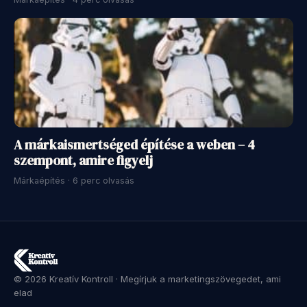
A márkaismertséged építése a weben – 4
szempont, amire figyelj
Márkaépítés · 6 perc olvasás
© 2026 Kreatív Kontroll · Megírjuk a marketingszövegedet, ami
elad