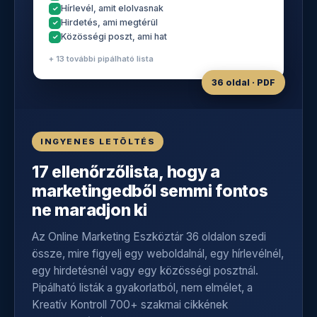
Hírlevél, amit elolvasnak
Hirdetés, ami megtérül
Közösségi poszt, ami hat
+ 13 további pipálható lista
36 oldal · PDF
INGYENES LETÖLTÉS
17 ellenőrzőlista, hogy a
marketingedből semmi fontos
ne maradjon ki
Az Online Marketing Eszköztár 36 oldalon szedi
össze, mire figyelj egy weboldalnál, egy hírlevélnél,
egy hirdetésnél vagy egy közösségi posztnál.
Pipálható listák a gyakorlatból, nem elmélet, a
Kreatív Kontroll 700+ szakmai cikkének