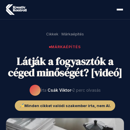
Cikkek
·
Márkaépítés
MÁRKAÉPÍTÉS
Látják a fogyasztók a
céged minőségét? [videó]
Írta
Csák Viktor
2 perc olvasás
Minden cikket valódi szakember írta, nem AI.