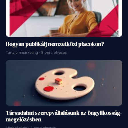
Hogyan publikálj nemzetközi piacokon?
Tartalommarketing · 8 perc olvasás
Társadalmi szerepvállalásunk az öngyilkosság-
megelőzésben
Márkaépítés · 4 perc olvasás