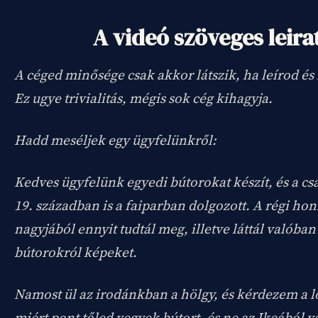
A videó szöveges leira
A céged minősége csak akkor látszik, ha leírod é
Ez ugye trivialitás, mégis sok cég kihagyja.
Hadd meséljek egy ügyfelünkről:
Kedves ügyfelünk egyedi bútorokat készít, és a cs
19. században is a faiparban dolgozott. A régi hon
nagyjából ennyit tudtál meg, illetve láttál valóba
bútorokról képeket.
Namost ül az irodánkban a hölgy, és kérdezem a l
miért pont tőled vegyek bútort, és ne az Ikeából 