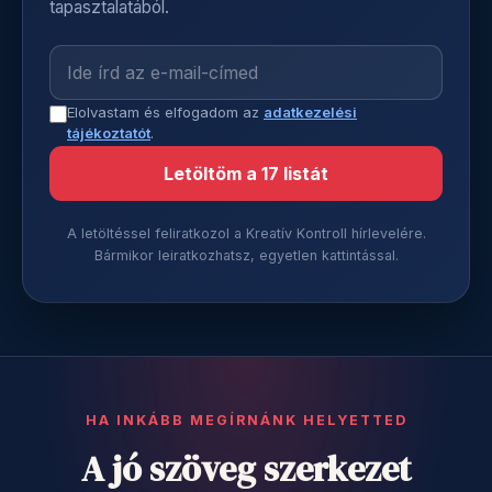
tapasztalatából.
Elolvastam és elfogadom az
adatkezelési
tájékoztatót
.
Letöltöm a 17 listát
A letöltéssel feliratkozol a Kreatív Kontroll hírlevelére.
Bármikor leiratkozhatsz, egyetlen kattintással.
HA INKÁBB MEGÍRNÁNK HELYETTED
A jó szöveg szerkezet