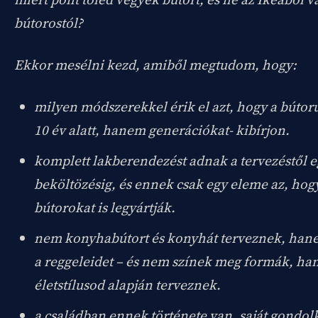
bútorostól?
Ekkor mesélni kezd, amiből megtudom, hogy:
milyen módszerekkel érik el azt, hogy a bútoru
10 év alatt, hanem generációkat- kibírjon.
komplett lakberendezést adnak a tervezéstől e
beköltözésig, és ennek csak egy eleme az, ho
bútorokat is legyártják.
nem konyhabútort és konyhát terveznek, han
a reggeleidet – és nem színek meg formák, ha
életstílusod alapján terveznek.
a családban ennek története van, saját gond