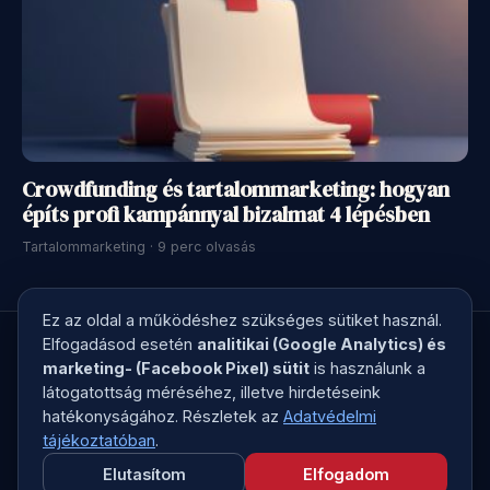
Crowdfunding és tartalommarketing: hogyan
építs profi kampánnyal bizalmat 4 lépésben
Tartalommarketing · 9 perc olvasás
Ez az oldal a működéshez szükséges sütiket használ.
Elfogadásod esetén
analitikai (Google Analytics) és
marketing- (Facebook Pixel) sütit
is használunk a
látogatottság méréséhez, illetve hirdetéseink
© 2026 Kreatív Kontroll · Megírjuk a marketingszövegedet, ami
hatékonyságához. Részletek az
Adatvédelmi
elad
tájékoztatóban
.
Elutasítom
Elfogadom
Adatvédelem
ÁSZF
Etikai kódex
Kapcsolat