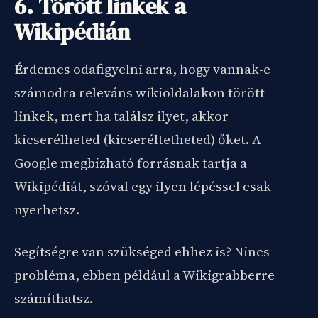
6. Törött linkek a
Wikipédián
Érdemes odafigyelni arra, hogy vannak-e
számodra releváns wikioldalakon törött
linkek, mert ha találsz ilyet, akkor
kicserélheted (kicseréltetheted) őket. A
Google megbízható forrásnak tartja a
Wikipédiát, szóval egy ilyen lépéssel csak
nyerhetsz.
Segítségre van szükséged ehhez is? Nincs
probléma, ebben például a Wikigrabberre
számíthatsz.