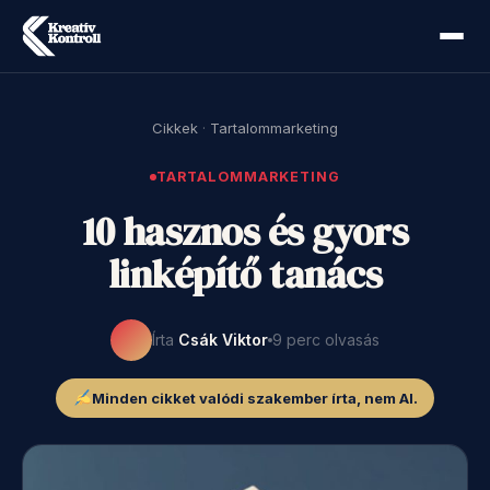
Cikkek
·
Tartalommarketing
TARTALOMMARKETING
10 hasznos és gyors
linképítő tanács
Írta
Csák Viktor
9 perc olvasás
Minden cikket valódi szakember írta, nem AI.