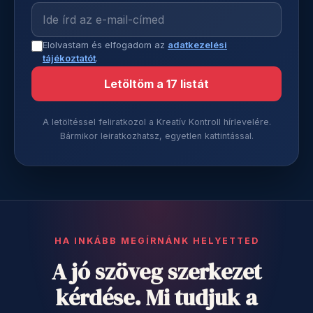
Elolvastam és elfogadom az
adatkezelési
tájékoztatót
.
Letöltöm a 17 listát
A letöltéssel feliratkozol a Kreatív Kontroll hírlevelére.
Bármikor leiratkozhatsz, egyetlen kattintással.
HA INKÁBB MEGÍRNÁNK HELYETTED
A jó szöveg szerkezet
kérdése. Mi tudjuk a