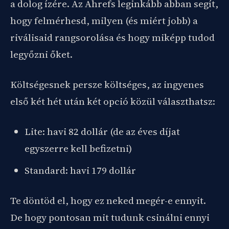
a dolog ízére. Az Ahrefs leginkább abban segít,
hogy felmérhesd, milyen (és miért jobb) a
riválisaid rangsorolása és hogy miképp tudod
legyőzni őket.
Költségesnek persze költséges, az ingyenes
első két hét után két opció közül választhatsz:
Lite: havi 82 dollár (de az éves díjat
egyszerre kell befizetni)
Standard: havi 179 dollár
Te döntöd el, hogy ez neked megér-e ennyit.
De hogy pontosan mit tudunk csinálni ennyi