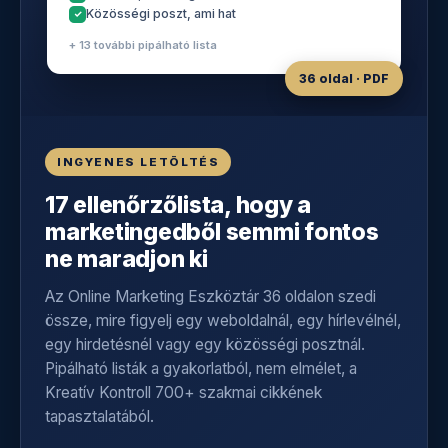
Közösségi poszt, ami hat
+ 13 további pipálható lista
36 oldal · PDF
INGYENES LETÖLTÉS
17 ellenőrzőlista, hogy a
marketingedből semmi fontos
ne maradjon ki
Az Online Marketing Eszköztár 36 oldalon szedi
össze, mire figyelj egy weboldalnál, egy hírlevélnél,
egy hirdetésnél vagy egy közösségi posztnál.
Pipálható listák a gyakorlatból, nem elmélet, a
Kreatív Kontroll 700+ szakmai cikkének
tapasztalatából.