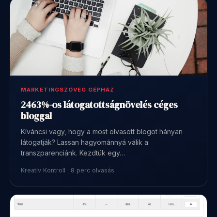
MARKETINGSZÖVEG GÉPHÁZ
2463%-os látogatottságnövelés céges
bloggal
Kíváncsi vagy, hogy a most olvasott blogot hányan
látogatják? Lassan hagyománnyá válik a
transzparenciánk. Kezdtük egy…
Kreatív Kontroll · 8 perc olvasás