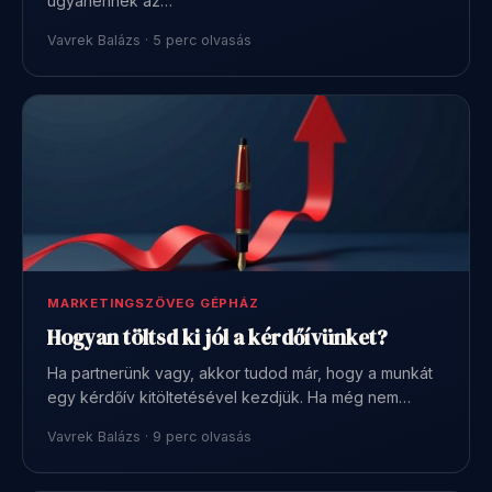
ugyanennek az…
Vavrek Balázs · 5 perc olvasás
MARKETINGSZÖVEG GÉPHÁZ
Hogyan töltsd ki jól a kérdőívünket?
Ha partnerünk vagy, akkor tudod már, hogy a munkát
egy kérdőív kitöltetésével kezdjük. Ha még nem…
Vavrek Balázs · 9 perc olvasás