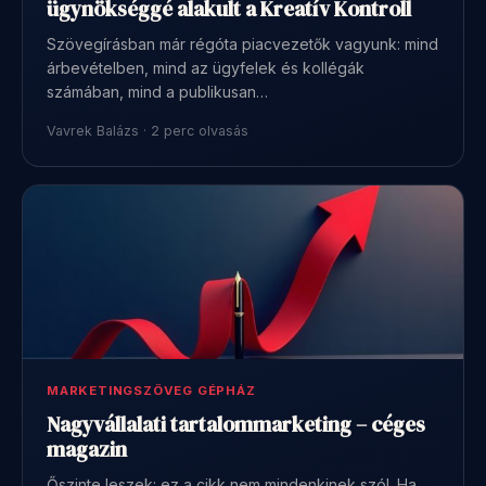
ügynökséggé alakult a Kreatív Kontroll
Szövegírásban már régóta piacvezetők vagyunk: mind
árbevételben, mind az ügyfelek és kollégák
számában, mind a publikusan…
Vavrek Balázs · 2 perc olvasás
MARKETINGSZÖVEG GÉPHÁZ
Nagyvállalati tartalommarketing – céges
magazin
Őszinte leszek: ez a cikk nem mindenkinek szól. Ha