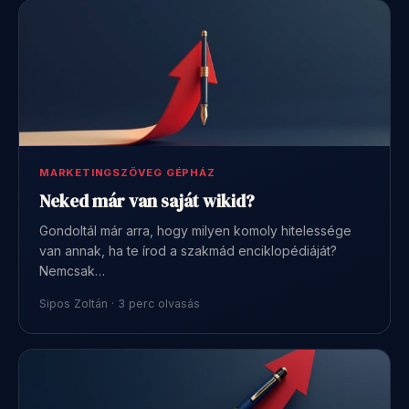
MARKETINGSZÖVEG GÉPHÁZ
Neked már van saját wikid?
Gondoltál már arra, hogy milyen komoly hitelessége
van annak, ha te írod a szakmád enciklopédiáját?
Nemcsak…
Sipos Zoltán · 3 perc olvasás