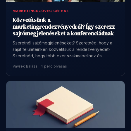
MARKETINGSZÖVEG GÉPHÁZ
Közvetítsünk a
marketingrendezvényedről? Így szerezz
sajtómegjelenéseket a konferenciádnak
Szeretnél sajtómegjelenéseket? Szeretnéd, hogy a
saját felületeinken közvetítsük a rendezvényedet?
Szeretnéd, hogy több ezer szakmabelihez és…
Vavrek Balázs · 4 perc olvasás