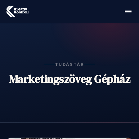
TUDÁSTÁR
Marketingszöveg Gépház