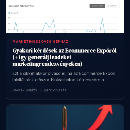
MARKETINGSZÖVEG GÉPHÁZ
Gyakori kérdések az Ecommerce Expóról
(+ így generálj leadeket
marketingrendezvényeken)
Ezt a cikket akkor olvasd el, ha az Ecommerce Expón
találtál ránk először. Elolvashatod kérdéseidre a…
Vavrek Balázs · 8 perc olvasás