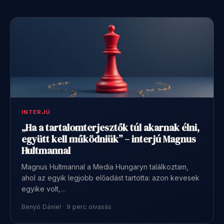
INTERJÚ
„Ha a tartalomterjesztők túl akarnak élni,
együtt kell működniük” – interjú Magnus
Hultmannal
Magnus Hultmannal a Media Hungaryn találkoztam,
ahol az egyik legjobb előadást tartotta: azon kevesek
egyike volt,…
Benyó Dániel · 9 perc olvasás