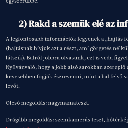
egyszerűbbé.
2) Rakd a szemük elé az inf
A legfontosabb információk legyenek a „hajtás fö
(hajtásnak hívjuk azt a részt, ami görgetés nélkü
látszik). Balról jobbra olvasunk, ezt is vedd figy
Nyilvánvaló, hogy a jobb alsó sarokban szereplő
kevesebben fogják észrevenni, mint a bal felső 
levőt.
Olcsó megoldás: nagymamateszt.
Drágább megoldás: szemkamerás teszt, hőtérké