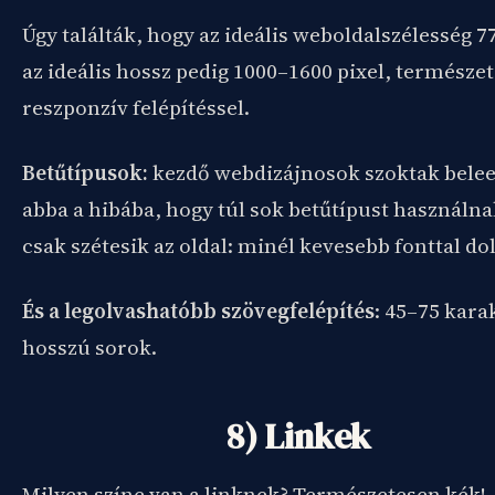
Úgy találták, hogy az ideális weboldalszélesség 77
az ideális hossz pedig 1000–1600 pixel, természe
reszponzív felépítéssel.
Betűtípusok:
kezdő webdizájnosok szoktak belee
abba a hibába, hogy túl sok betűtípust használna
csak szétesik az oldal: minél kevesebb fonttal do
És a legolvashatóbb szövegfelépítés
: 45–75 kara
hosszú sorok.
8) Linkek
Milyen színe van a linknek? Természetesen kék!