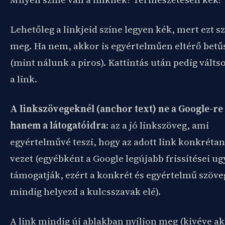
Lehetőleg a linkjeid színe legyen kék, mert ezt s
meg. Ha nem, akkor is egyértelműen eltérő betű
(mint nálunk a piros). Kattintás után pedig válts
a link.
A linkszövegeknél (anchor text) ne a Google-re f
hanem a látogatóidra
: az a jó linkszöveg, ami
egyértelművé teszi, hogy az adott link konkréta
vezet (egyébként a Google legújabb frissítései u
támogatják, ezért a konkrét és egyértelmű szöve
mindig helyezd a kulcsszavak elé).
A link mindig új ablakban nyíljon meg (kivéve ak