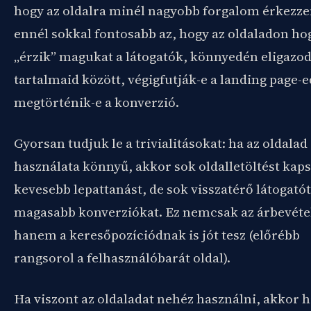
hogy az oldalra minél nagyobb forgalom érkezze
ennél sokkal fontosabb az, hogy az oldaladon ho
„érzik” magukat a látogatók, könnyedén eligazo
tartalmaid között, végigfutják-e a landing page-e
megtörténik-e a konverzió.
Gyorsan tudjuk le a trivialitásokat: ha az oldalad
használata könnyű, akkor sok oldalletöltést kap
kevesebb lepattanást, de sok visszatérő látogatót
magasabb konverziókat. Ez nemcsak az árbevéte
hanem a keresőpozíciódnak is jót tesz (előrébb
rangsorol a felhasználóbarát oldal).
Ha viszont az oldaladat nehéz használni, akkor 