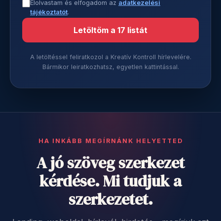
Elolvastam és elfogadom az
adatkezelési
tájékoztatót
.
Letöltöm a 17 listát
A letöltéssel feliratkozol a Kreatív Kontroll hírlevelére.
Bármikor leiratkozhatsz, egyetlen kattintással.
HA INKÁBB MEGÍRNÁNK HELYETTED
A jó szöveg szerkezet
kérdése. Mi tudjuk a
szerkezetet.