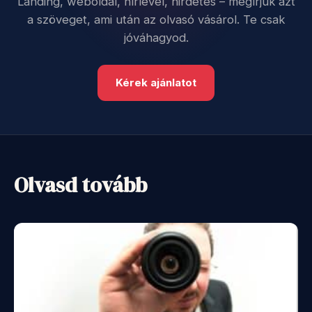
Landing, weboldal, hírlevél, hirdetés – megírjuk azt
a szöveget, ami után az olvasó vásárol. Te csak
jóváhagyod.
Kérek ajánlatot
Olvasd tovább