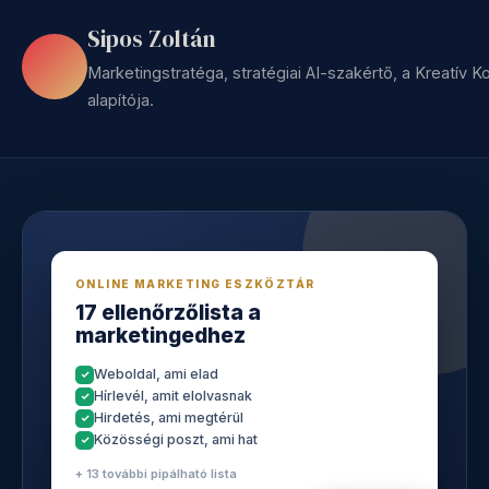
Sipos Zoltán
Marketingstratéga, stratégiai AI-szakértő, a Kreatív Ko
alapítója.
ONLINE MARKETING ESZKÖZTÁR
17 ellenőrzőlista a
marketingedhez
Weboldal, ami elad
Hírlevél, amit elolvasnak
Hirdetés, ami megtérül
Közösségi poszt, ami hat
+ 13 további pipálható lista