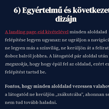
6) Egyértelmű és következe
dizájn
A landing page-eid kivételével
minden aloldalad
felépítése legyen ugyanaz: ne ugráljon a navigáci
ne legyen más a színvilág, ne kerüljön át a felira
doboz balról jobbra. A látogatód pár aloldal után
megszokja
, hogy hogy épül fel az oldalad, ezért ez
felépítést tartsd be.
Fontos, hogy minden aloldalad vezessen valaho
a látogatód ne kerüljön „zsákutcába”, ahonnan 
nem tud tovább haladni.