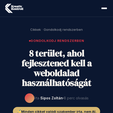
Cikkek
·
Gondolkodj rendszerben
GONDOLKODJ RENDSZERBEN
8 terület, ahol
fejlesztened kell a
weboldalad
használhatóságát
Írta
Sipos Zoltán
8 perc olvasás
Minden cikket valódi szakember írta, nem AI.