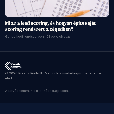
Mi az a lead scoring, és hogyan építs saját
scoring rendszert a cégedben?
Gondolkodj rendszerben · 21 perc olvasás
© 2026 Kreatív Kontroll · Megírjuk a marketingszövegedet, ami
elad
Adatvédelem
ÁSZF
Etikai kódex
Kapcsolat