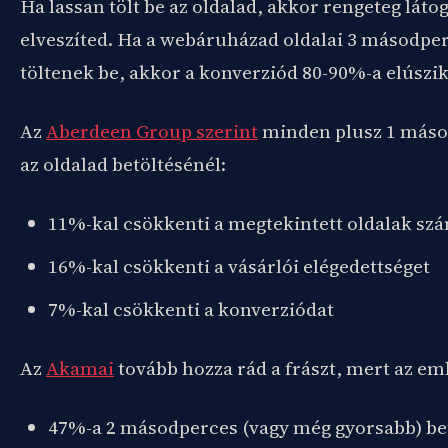
Ha lassan tölt be az oldalad, akkor rengeteg láto
elveszíted. Ha a webáruházad oldalai 3 másodper
töltenek be, akkor a konverziód 80-90%-a elúszik
Az
Aberdeen Group szerint
minden plusz 1 más
az oldalad betöltésénél:
11%-kal csökkenti a megtekintett oldalak sz
16%-kal csökkenti a vásárlói elégedettséget
7%-kal csökkenti a konverziódat
Az
Akamai
tovább hozza rád a frászt, mert az em
47%-a 2 másodperces (vagy még gyorsabb) be