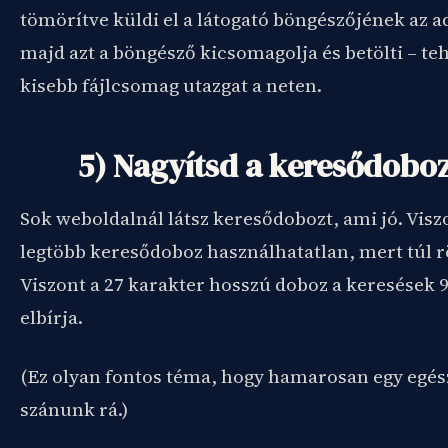
tömörítve küldi el a látogató böngészőjének az a
majd azt a böngésző kicsomagolja és betölti – te
kisebb fájlcsomag utazgat a neten.
5) Nagyítsd a keresődobo
Sok weboldalnál látsz keresődobozt, ami jó. Visz
legtöbb keresődoboz használhatatlan, mert túl r
Viszont a 27 karakter hosszú doboz a keresések 
elbírja.
(Ez olyan fontos téma, hogy hamarosan egy egés
szánunk rá.)