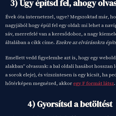
3) Úgy építsd fel, ahogy olva
Évek óta internetezel, ugye? Megszoktad már, h
nagyjából hogy épül fel egy oldal: mi lehet a navi
sáv, merrefelé van a keresődoboz, a nagy kiemel
általában a cikk címe.
Ezekre az elvárásokra épít
Emellett vedd figyelembe azt is, hogy egy webold
alakban” olvasunk: a bal oldali hasábot hosszan l
a sorok eleje), és vízszintesen is egy kicsit, ha pe
hőtérképen megnézed, akkor
egy F formát látsz
.
4) Gyorsítsd a betöltést