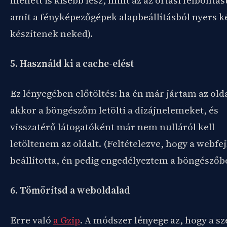
mellett is kisebb lesz, mint az az óriási felbontás
amit a fényképezőgépek alapbeállításból nyers 
készítenek neked).
5. Használd ki a cache-elést
Ez lényegében előtöltés: ha én már jártam az old
akkor a böngészőm letölti a dizájnelemeket, és
visszatérő látogatóként már nem nulláról kell
letöltenem az oldalt. (Feltételezve, hogy a webfe
beállította, én pedig engedélyeztem a böngészőb
6. Tömörítsd a weboldalad
Erre való
a Gzip
. A módszer lényege az, hogy a s