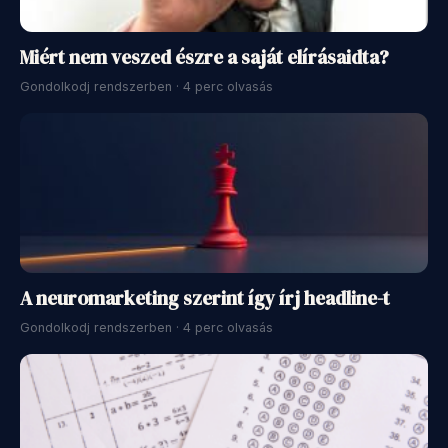
Miért nem veszed észre a saját elírásaidta?
Gondolkodj rendszerben · 4 perc olvasás
A neuromarketing szerint így írj headline-t
Gondolkodj rendszerben · 4 perc olvasás