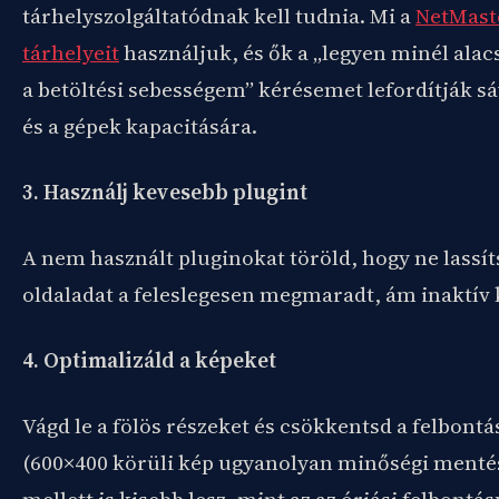
tárhelyszolgáltatódnak kell tudnia. Mi a
NetMast
tárhelyeit
használjuk, és ők a „legyen minél ala
a betöltési sebességem” kérésemet lefordítják sá
és a gépek kapacitására.
3. Használj kevesebb plugint
A nem használt pluginokat töröld, hogy ne lassít
oldaladat a feleslegesen megmaradt, ám inaktív 
4. Optimalizáld a képeket
Vágd le a fölös részeket és csökkentsd a felbontá
(600×400 körüli kép ugyanolyan minőségi menté