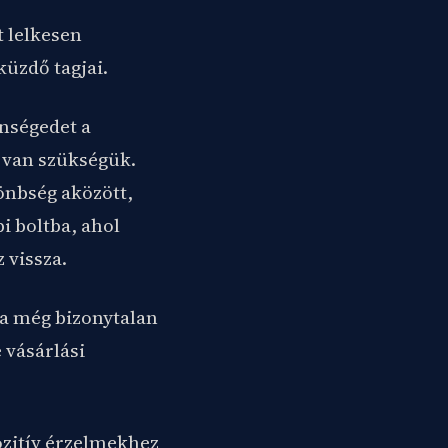
t lelkesen
üzdő tagjai.
önségedet a
d van szükségük.
önbség aközött,
i boltba, ahol
 vissza.
l a még bizonytalan
 vásárlási
ozitív érzelmekhez