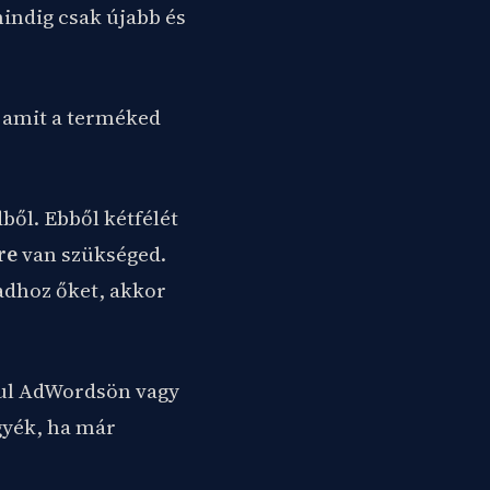
indig csak újabb és
 amit a terméked
dből. Ebből kétfélét
re
van szükséged.
dhoz őket, akkor
dául AdWordsön vagy
igyék, ha már