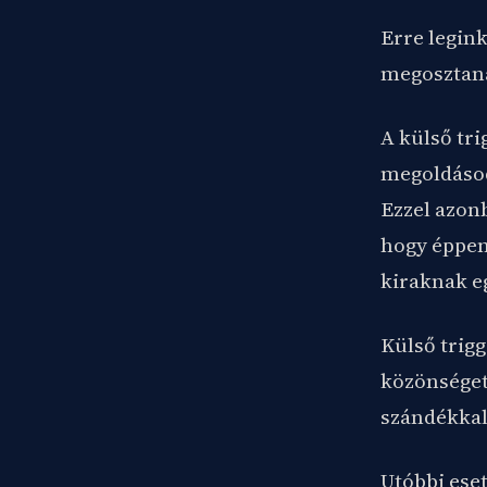
Erre legin
megosztana
A külső tri
megoldásod
Ezzel azon
hogy éppen 
kiraknak eg
Külső trigg
közönséget
szándékkal
Utóbbi es