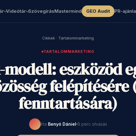
ár
Videótár
Szövegírás
Mastermind
GEO Audit
PR-ajánla
Cikkek
·
Tartalommarketing
TARTALOMMARKETING
-modell: eszközöd eg
zösség felépítésére 
fenntartására)
Írta
Benyó Dániel
9 perc olvasás