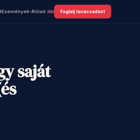
t
Események
Rólad
Foglalj tanácsadást
y saját
(és