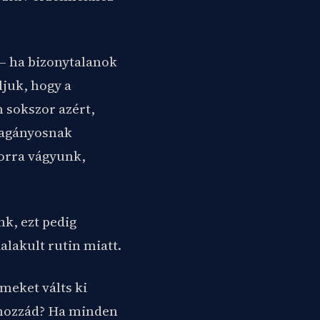
 – ha bizonytalanok
ljuk, hogy a
 sokszor azért,
magányosnak
orra vágyunk,
nk, ezt pedig
alakult rutin miatt.
lmeket válts ki
 hozzád? Ha minden