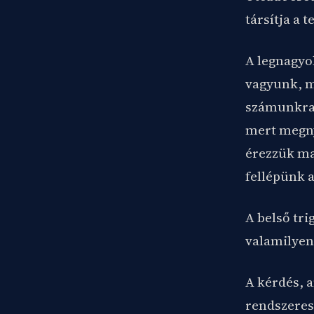
társítja a 
A legnagyo
vagyunk, m
számunkra 
mert megny
érezzük ma
fellépünk 
A belső tri
valamilyen 
A kérdés, a
rendszeres