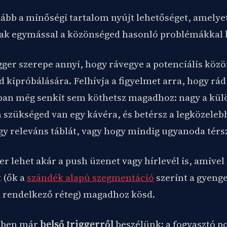
kább a minőségi tartalom nyújt lehetőséget, amelye
k egymással a közönséged hasonló problémákkal k
gger szerepe annyi, hogy rávegye a potenciális köz
 kipróbálására. Felhívja a figyelmet arra, hogy rá
ban még senkit sem köthetsz magadhoz: nagy a kül
szükséged van egy kávéra, és betérsz a legközelebb
y releváns táblát, vagy hogy mindig ugyanoda térsz
er lehet akár a push üzenet vagy hírlevél is, amive
 (ők a
szándék alapú szegmentáció
szerint a gyenge
 rendelkező réteg) magadhoz kösd.
etben már
belső triggerről
beszélünk: a fogyasztó p