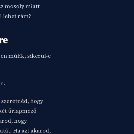
sz mosoly miatt
l lehet rám?
re
en múlik, sikerül-e
en.
 szeretnéd, hogy
-két űrlapmező
karod, hogy
tát. Ha azt akarod,