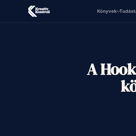
Könyvek
Tudást
A Hook
kö