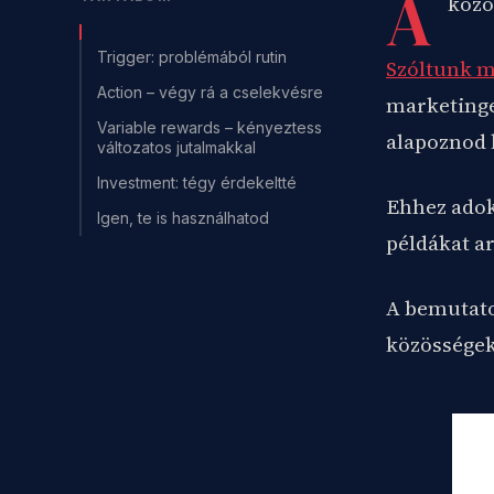
A
közö
Trigger: problémából rutin
Szóltunk m
Action – végy rá a cselekvésre
marketinge
Variable rewards – kényeztess
alapoznod k
változatos jutalmakkal
Investment: tégy érdekeltté
Ehhez adok
Igen, te is használhatod
példákat ar
A bemutato
közösségeke