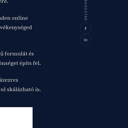
MEGOSZTÁS
ere.
inden online
evékenységed
rű formulát és
nséget építs fel.
ázezres
ul skálázható is.