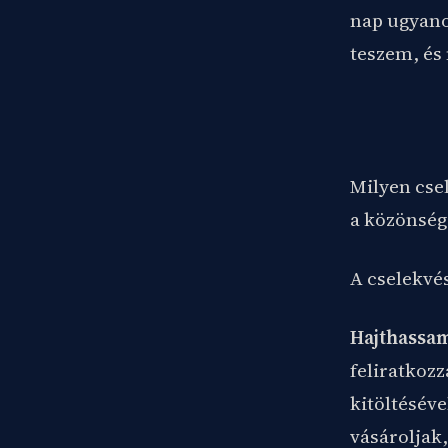
nap ugyano
teszem, és 
Milyen cse
a közönség
A cselekvé
Hajthassam
feliratkozz
kitöltéséve
vásároljak