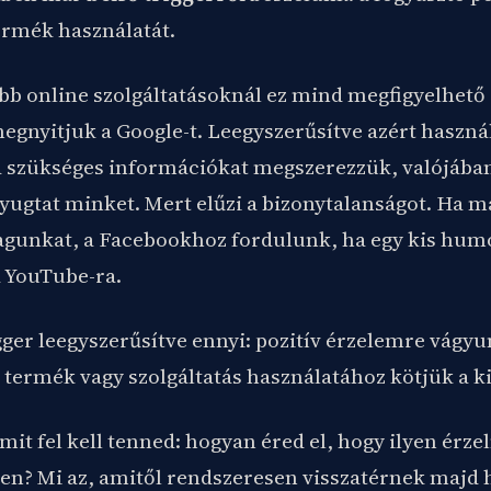
termék használatát.
bb online szolgáltatásoknál ez mind megfigyelhető
egnyitjuk a Google-t. Leegyszerűsítve azért haszná
szükséges információkat megszerezzük, valójában
ugtat minket. Mert elűzi a bizonytalanságot. Ha 
gunkat, a Facebookhoz fordulunk, ha egy kis hum
a YouTube-ra.
gger leegyszerűsítve ennyi: pozitív érzelemre vágyu
termék vagy szolgáltatás használatához kötjük a ki
mit fel kell tenned: hogyan éred el, hogy ilyen érze
en? Mi az, amitől rendszeresen visszatérnek majd