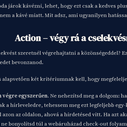
da járok kávézni, lehet, hogy ezt csak a kedves plu
nem a kávé miatt. Mit adsz, ami ugyanilyen hatássa
Action – végy rá a cselekvés
lekvést szeretnél végrehajtatni a közönségeddel? Ez
edet bevonzanod.
s alapvetően két kritériumnak kell, hogy megfelelj
 végre egyszerűen.
Ne nehezítsd meg a dolgom: ha
ak a hírleveledre, tehessem meg ezt legfeljebb egy
l azon az oldalon, ahová a hirdetésed vitt. Ha azt a
, ne bonyolítsd túl a webáruházad check-out folyama