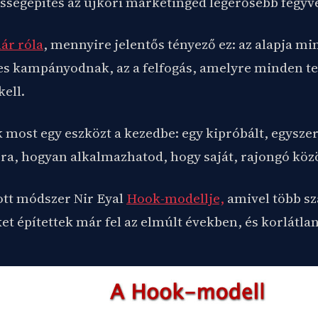
sségépítés az újkori marketinged legerősebb fegyv
ár róla
, mennyire jelentős tényező ez: az alapja m
s kampányodnak, az a felfogás, amelyre minden t
ell.
 most egy eszközt a kezedbe: egy kipróbált, egysze
ra, hogyan alkalmazhatod, hogy saját, rajongó közö
tt módszer Nir Eyal
Hook-modellje,
amivel több sz
t építettek már fel az elmúlt években, és korlátlan