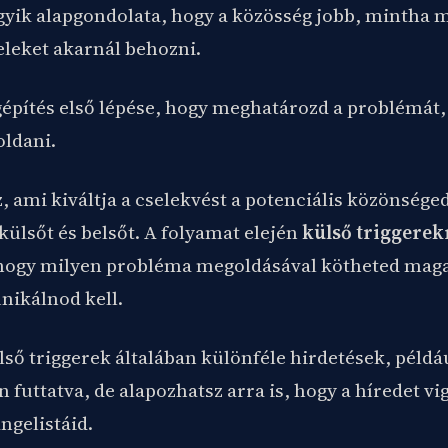
gyik alapgondolata, hogy a közösség jobb, mintha m
eleket akarnál behozni.
építés első lépése, hogy meghatározd a problémát,
ldani.
z, ami kiváltja a cselekvést a potenciális közönsége
ülsőt és belsőt. A folyamat elején
külső triggerek
hogy milyen probléma megoldásával kötheted maga
ikálnod kell.
ülső triggerek általában különféle hirdetések, pél
futtatva, de alapozhatsz arra is, hogy a híredet v
ngelistáid.