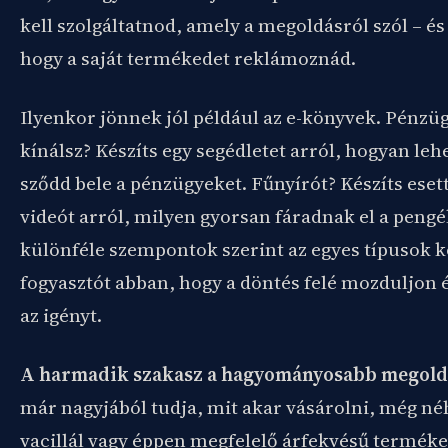
kell szolgáltatnod, amely a megoldásról szól – é
hogy a saját termékedet reklámoznád.
Ilyenkor jönnek jól például az e-könyvek. Pénzüg
kínálsz? Készíts egy segédletet arról, hogyan lehe
sződd bele a pénzügyeket. Fűnyírót? Készíts ese
videót arról, milyen gyorsan fáradnak el a peng
különféle szempontok szerint az egyes típusok kö
fogyasztót abban, hogy a döntés felé mozduljon é
az igényt.
A harmadik szakasz a hagyományosabb megold
már nagyjából tudja, mit akar vásárolni, még n
vacillál vagy éppen megfelelő árfekvésű terméke