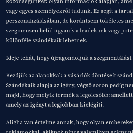
közönségünket: olyan információk alapján, am
vagy egyes személyekről tudunk. Ez segít a tar
perszonalizálásában, de korántsem tökéletes me
szegmensen belül ugyanis a leadeknek vagy pote
különféle szándékaik lehetnek.
Ideje tehát, hogy újragondoljuk a szegmentálást
Kezdjük az alapokkal: a vásárlók döntéseit szán
Szándékaik alapja az igény, végső soron pedig n
majd, hogy melyik termék a legolcsóbb:
amellet
amely az igényt a legjobban kielégíti
.
Aligha van értelme annak, hogy olyan embereke
reklámokkal, akiknek nincs valamilyen számun