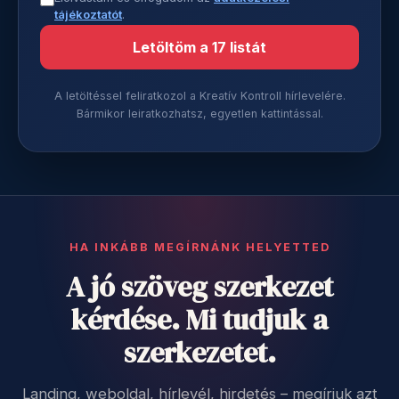
tájékoztatót
.
Letöltöm a 17 listát
A letöltéssel feliratkozol a Kreatív Kontroll hírlevelére.
Bármikor leiratkozhatsz, egyetlen kattintással.
HA INKÁBB MEGÍRNÁNK HELYETTED
A jó szöveg szerkezet
kérdése. Mi tudjuk a
szerkezetet.
Landing, weboldal, hírlevél, hirdetés – megírjuk azt