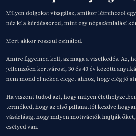
Milyen dolgokat vizsgálsz, amikor létrehozol eg
néz ki a kérdéssorod, mint egy népszámlálási ké
Mert akkor rosszul csinálod.
Amire figyelned kell, az maga a viselkedés. Az, 
jellemzően kertvárosi, 30 és 40 év közötti anyuk
nem mond el neked eleget ahhoz, hogy elég jó stra
Ha viszont tudod azt, hogy milyen élethelyzetben
terméked, hogy az első pillanattól kezdve hogyan
vásárlásig, hogy milyen motivációk hajtják őke
esélyed van.