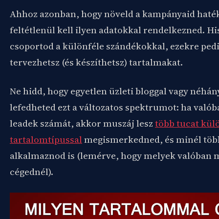
Ahhoz azonban, hogy növeld a kampányaid haté
feltétlenül kell ilyen adatokkal rendelkezned. H
csoportod a különféle szándékokkal, ezekre ped
tervezhetsz (és készíthetsz) tartalmakat.
Ne hidd, hogy egyetlen üzleti bloggal vagy néhán
lefedheted ezt a változatos spektrumot: ha valób
leadek számát, akkor muszáj lesz
több tucat kül
tartalomtípussal
megismerkedned, és minél több
alkalmaznod is (lemérve, hogy melyek valóban 
cégednél).