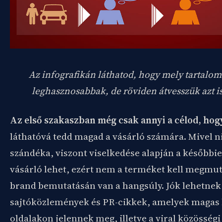
Az infografikán láthatod, hogy mely tartalom
leghasznosabbak, de röviden átvesszük azt is,
Az első szakaszban még csak annyi a célod, hog
láthatóvá tedd magad a vásárló számára. Mivel n
szándéka, viszont viselkedése alapján a későbbi
vásárló lehet, ezért nem a terméket kell megmu
brand bemutatásán van a hangsúly. Jók lehetnek 
sajtóközlemények és PR-cikkek, amelyek magas 
oldalakon jelennek meg, illetve a viral közösségi