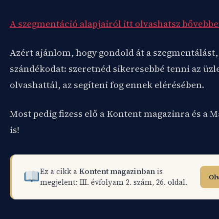
A szegmentáció alapjairól itt olvashatsz bővebbe
Azért ajánlom, hogy gondold át a szegmentálást,
szándékodat: szeretnéd sikeresebbé tenni az üzl
olvashattál, az segíteni fog ennek elérésében.
Most pedig fizess elő a Kontent magazinra és a
is!
Ez a cikk a
Kontent magazinban
is
Ol
megjelent: III. évfolyam 2. szám, 26. oldal.