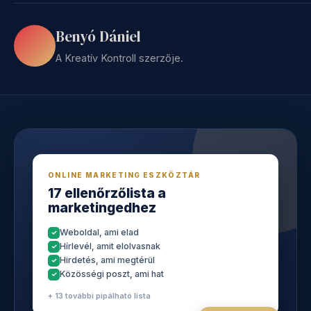
Benyó Dániel
A Kreatív Kontroll szerzője.
ONLINE MARKETING ESZKÖZTÁR
17 ellenőrzőlista a
marketingedhez
Weboldal, ami elad
Hírlevél, amit elolvasnak
Hirdetés, ami megtérül
Közösségi poszt, ami hat
+ 13 további pipálható lista