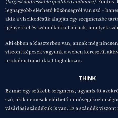
(
largest addressable qualified audience).
Fontos, 
legnagyobb elérhető közönségről van szó – han
akik a viselkedésük alapján egy szegmensbe tart
igényekkel és szándékokkal bírnak, amelyek sz
Aki ebben a klaszterben van, annak még nincsen
viszont képesek vagyunk a weben keresztül aktív
problématudatukkal foglalkozni.
THINK
Ez már egy szűkebb szegmens, ugyanis itt azokr
szó, akik nemcsak elérhető minőségi közönségn
vásárlási szándékuk is van. Ez a szándék viszont