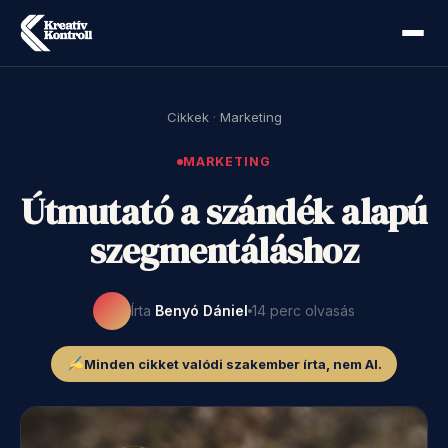
Cikkek
·
Marketing
MARKETING
Útmutató a szándék alapú
szegmentáláshoz
Írta
Benyó Dániel
14 perc olvasás
Minden cikket valódi szakember írta, nem AI.