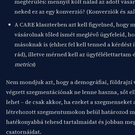
megtérülés: mennyit költ nálad az adott vásá
neked ez az egy konverzió? (Konverziók és
sal
A CARE klaszterben azt kell figyelned, hogy
vásárolnak tőled ismét meglévő ügyfeleid, ho
másoknak is (ehhez fel kell tenned a kérdést i
rád), illetve mérned kell az ügyfélélettartam-é
metrics
)
Nem mondjuk azt, hogy a demográfiai, földrajzi
végzett szegmentációnak ne lenne haszna, sőt e
lehet – de csak akkor, ha ezeket a szegmenseket 
létrehozott szegmentumokon belül határozod m
hatékonyabbá tehesd tartalmaidat és jobban me
csatornáidat.