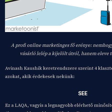
A profi online marketinges fő erénye: nemhog
vásárló lelép a kijelölt útról, hanem eleve tö
Avinash Kaushik keretrendszere szerint 4 klaszt
azokat, akik érdekesek nekünk:
SEE
Ez a LAQA, vagyis a legnagyobb elérhető minősí