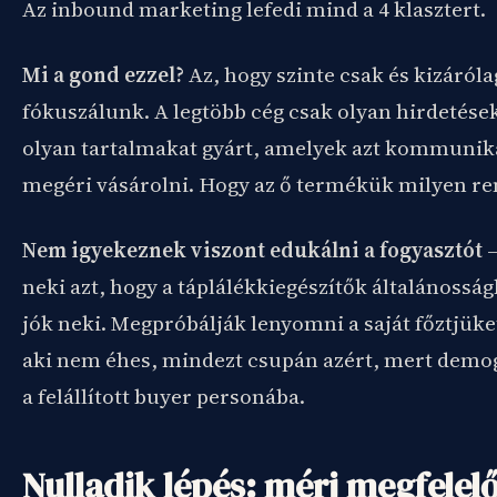
Az inbound marketing lefedi mind a 4 klasztert.
Mi a gond ezzel?
Az, hogy szinte csak és kizáról
fókuszálunk. A legtöbb cég csak olyan hirdetések
olyan tartalmakat gyárt, amelyek azt kommunik
megéri vásárolni. Hogy az ő termékük milyen r
Nem igyekeznek viszont edukálni a fogyasztót
–
neki azt, hogy a táplálékkiegészítők általánossá
jók neki. Megpróbálják lenyomni a saját főztjüke
aki nem éhes, mindezt csupán azért, mert demogr
a felállított buyer personába.
Nulladik lépés: mérj megfelel