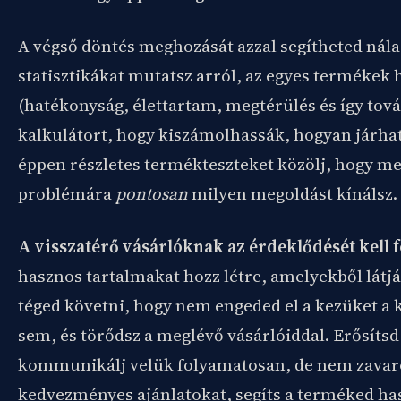
A végső döntés meghozását azzal segítheted nála
statisztikákat mutatsz arról, az egyes terméke
(hatékonyság, élettartam, megtérülés és így továb
kalkulátort, hogy kiszámolhassák, hogyan járhat
éppen részletes termékteszteket közölj, hogy m
problémára
pontosan
milyen megoldást kínálsz.
A visszatérő vásárlóknak az érdeklődését kell 
hasznos tartalmakat hozz létre, amelyekből látj
téged követni, hogy nem engeded el a kezüket a 
sem, és törődsz a meglévő vásárlóiddal. Erősíts
kommunikálj velük folyamatosan, de nem zavar
kedvezményes ajánlatokat, segíts a terméked ha