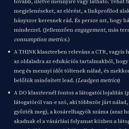
tovább, illetve mennyire vagy látható. Tehát f
megjelenéseket, az elérést, a linkprofilod ala
hányszor keresnek rád. És persze azt, hogy há
mindezzel. (Jellemzően
engagement
, más ter
consumption metrics.
)
A THINK klaszterben releváns a CTR, vagyis 
az oldaladra az edukációs tartalmakból, hogy
meg és mennyi időt töltenek nálad, és mekko
belőlük minősített lead. (
Leadgen metrics
)
A DO klaszternél fontos a látogatói lojalitás (
látogatóról van-e szó, aki többször járt nálad,
győzték meg), a kosárelhagyók száma (azaz 
akadnak el a vásárlási folyamat közben a láto