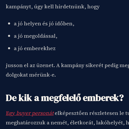
kampányt, úgy kell hirdetnünk, hogy
a jó helyen és jó időben,
a jó megoldással,
a jó emberekhez
jusson el az üzenet. A kampány sikerét pedig me
dolgokat mérünk-e.
De kik a megfelelő emberek?
Egy
buyer personát
elképesztően részletesen le t
meghatározzuk a nemét, életkorát, lakóhelyét, 