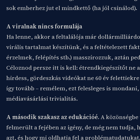
sok emberhez jut el mindkettő (ha jól csinálod).
A viralnak nincs formulája
Ha lenne, akkor a feltalálója már dollármilliárd
virális tartalmat készítünk, és a feltételezett fa
érzelmek, felépítés stb.) masszírozzuk, aztán p
Céloznod persze itt is kell: étrendkiegészítőt n
hirdess, gördeszkás videókat ne 60 év felettiekr
így tovább – remélem, ezt felesleges is mondani,
médiavásárlási trivialitás.
A második szakasz az edukációé.
A közönségbe 
felmerült a fejében az igény, de még nem tudja, 
azt, és hogy mi oldhatja fel a problématudatukat.