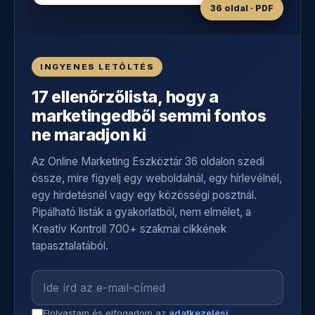
36 oldal · PDF
INGYENES LETÖLTÉS
17 ellenőrzőlista, hogy a
marketingedből semmi fontos
ne maradjon ki
Az Online Marketing Eszköztár 36 oldalon szedi
össze, mire figyelj egy weboldalnál, egy hírlevélnél,
egy hirdetésnél vagy egy közösségi posztnál.
Pipálható listák a gyakorlatból, nem elmélet, a
Kreatív Kontroll 700+ szakmai cikkének
tapasztalatából.
Elolvastam és elfogadom az
adatkezelési