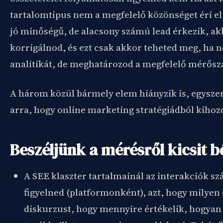
tartalomtípus nem a megfelelő közönséget éri e
jó minőségű, de alacsony számú lead érkezik, a
korrigálnod, és ezt csak akkor teheted meg, ha 
analitikát, de meghatározod a megfelelő mérősz
A három közül bármely elem hiányzik is, egysze
arra, hogy online marketing stratégiádból kiho
Beszéljünk a mérésről kicsit 
A SEE klaszter tartalmainál az interakciók sz
figyelned (platformonként), azt, hogy milyen 
diskurzust, hogy mennyire értékelik, hogyan 