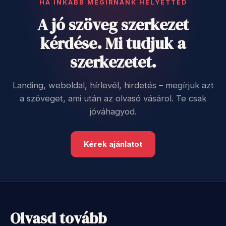
HA INKÁBB MEGÍRNÁNK HELYETTED
A jó szöveg szerkezet
kérdése. Mi tudjuk a
szerkezetet.
Landing, weboldal, hírlevél, hirdetés – megírjuk azt
a szöveget, ami után az olvasó vásárol. Te csak
jóváhagyod.
Kérek ajánlatot
Olvasd tovább