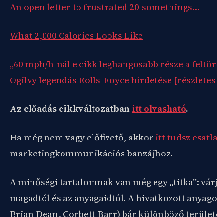
An open letter to frustrated 20-somethings…
What 2,000 Calories Looks Like
„60 mph/h-nál e cikk leghangosabb része a feltö
Ogilvy legendás Rolls-Royce hirdetése [részletes
Az előadás cikkváltozatban
itt olvasható
.
Ha még nem vagy előfizető, akkor
itt tudsz csatl
marketingkommunikációs banzájhoz.
A minőségi tartalomnak van még egy „titka”: várj
magadtól és az anyagaidtól. A hivatkozott anyagok
Brian Dean, Corbett Barr) bár különböző terüle