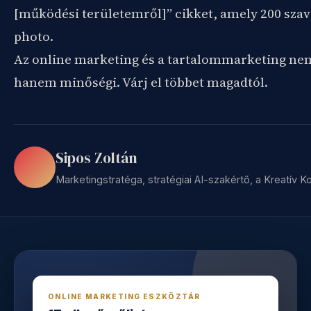
[működési területemről]” cikket, amely 200 szava
photo.
Az online marketing és a tartalommarketing ne
hanem minőségi. Várj el többet magadtól.
Sipos Zoltán
Marketingstratéga, stratégiai AI-szakértő, a Kreatív Kon
ONLINE MARKETING ESZKÖZTÁR