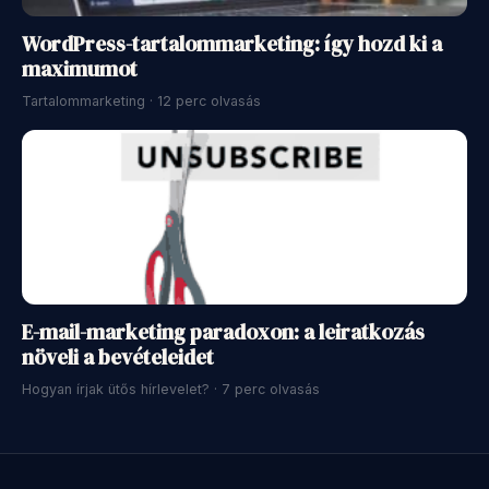
WordPress-tartalommarketing: így hozd ki a
maximumot
Tartalommarketing · 12 perc olvasás
E-mail-marketing paradoxon: a leiratkozás
növeli a bevételeidet
Hogyan írjak ütős hírlevelet? · 7 perc olvasás