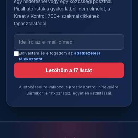
egy hirdetésnél vagy egy közösségi posztnál.
Pipálható listák a gyakorlatból, nem elmélet, a
Kreatív Kontroll 700+ szakmai cikkének
tapasztalatából.
Elolvastam és elfogadom az
adatkezelési
tájékoztatót
.
Letöltöm a 17 listát
A letöltéssel feliratkozol a Kreatív Kontroll hírlevelére.
Bármikor leiratkozhatsz, egyetlen kattintással.