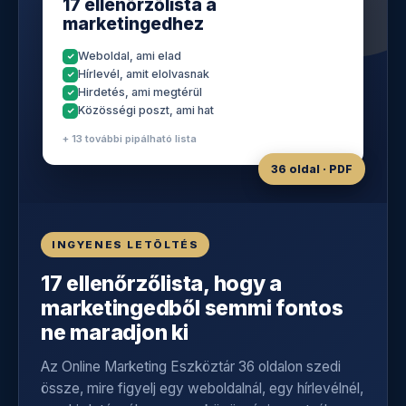
17 ellenőrzőlista a
marketingedhez
Weboldal, ami elad
Hírlevél, amit elolvasnak
Hirdetés, ami megtérül
Közösségi poszt, ami hat
+ 13 további pipálható lista
36 oldal · PDF
INGYENES LETÖLTÉS
17 ellenőrzőlista, hogy a
marketingedből semmi fontos
ne maradjon ki
Az Online Marketing Eszköztár 36 oldalon szedi
össze, mire figyelj egy weboldalnál, egy hírlevélnél,