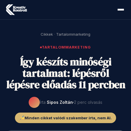
Cikkek
·
Tartalommarketing
TARTALOMMARKETING
Így készíts minőségi
tartalmat: lépésről
lépésre előadás 11 percben
Írta
Sipos Zoltán
2 perc olvasás
Minden cikket valódi szakember írta, nem AI.