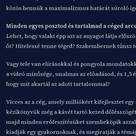
közös bennük a maximalizmus határát súroló ig
Minden egyes posztod és tartalmad a céged arcu
Lehet, hogy valaki épp azt az anyagot látja elős
őt? Hitelessé tenne téged? Szakembernek tűnsz te
Vagy tele van elírásokkal és pongyola mondatokka
a videó minősége, unalmas az előadásod, és 1,5 
hogy mit akartál az adott tartalommal?
Vicces az a cég, amely milliókért kifejlesztet egy 
kézikönyvük még a kávét tartó kezed dőlésszögé
majd minden erőfeszítésüket szembeköpik azzal,
kiadják egy gyakornoknak, és megíratják a témáju