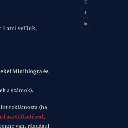
 íratni velünk,
eket Miniblogra és
zek a számok).
zint reklámozta (ha
érd az előfizetésed
,
 benne van, ráadásul