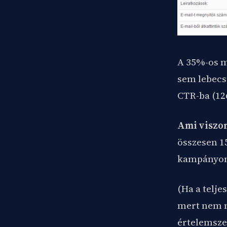
A 35%-os m
sem lebecsü
CTR-ba (126
Ami viszont
összesen 1
kampányon
(Ha a telj
mert nem mu
értelemszerű