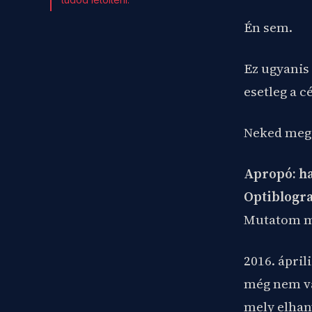
Én sem.
Ez ugyanis 
esetleg a 
Neked meg 
Apropó: ha
Optiblogr
Mutatom mag
2016. ápril
még nem vag
mely elhany