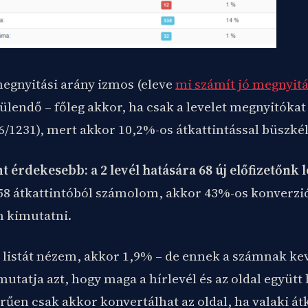
egnyitási arány izmos (eleve
mi számít jó megnyit
lendő – főleg akkor, ha csak a levelet megnyitókat
/1231), mert akkor 10,2%-os átkattintással büszkél
 érdekesebb: a 2 levél hatására 68 új előfizetőnk le
58 átkattintóból számolom, akkor 43%-os konverzi
 kimutatni.
es listát nézem, akkor 1,9% – de ennek a számnak k
tatja azt, hogy maga a hírlevél és az oldal együtt
en csak akkor konvertálhat az oldal, ha valaki átkattin