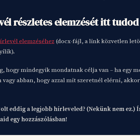
vél részletes elemzését itt tudod 
hírlevél elemzéséhez
(docx-fájl, a link közvetlen letö
ílik).
g, hogy mindegyik mondatnak célja van – ha egy 
 vagy abban, hogy azzal mit szeretnél elérni, akkor
olt eddig a legjobb hírleveled? (Nekünk nem ez.) 
taid egy hozzászólásban!