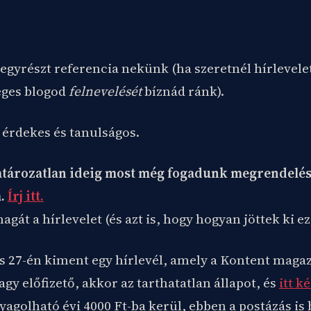
egyrészt referencia nekünk (ha szeretnél hírlevelet
céges blogod
felnevelését
bíznád ránk).
érdekes és tanulságos.
tározatlan ideig most még fogadunk megrendelés
a.
Írj itt.
át a hírlevelet (és azt is, hogy hogyan jöttek ki e
is 27-én kiment egy hírlevél, amely a Kontent maga
y előfizető, akkor az tarthatatlan állapot, és
itt k
agolható évi 4000 Ft-ba kerül, ebben a postázás is