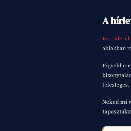
A hírle
Katt ide a 
ablakban ny
Figyeld me
bizonytalan
felesleges.
Neked mi v
tapasztala