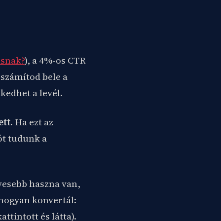
ásnak?
), a 4%-os CTR
 számítod bele a
kedhet a levél.
tt.
Ha ezt az
ót tudunk a
evesebb haszna van,
 hogyan konvertál:
tott és látta­­­­­).