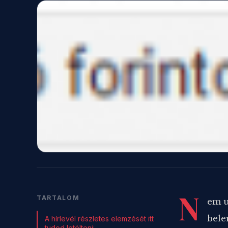
N
TARTALOM
em u
bele
A hírlevél részletes elemzését itt
tudod letölteni: