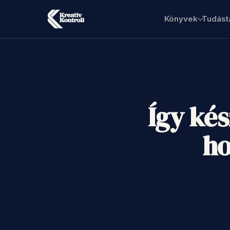
Könyvek
Tudást
Így kés
ho