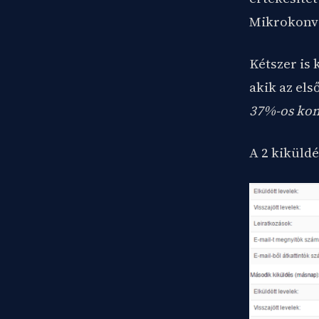
Mikrokonver
Kétszer is 
akik az el
37%-os kon
A 2 kiküldé