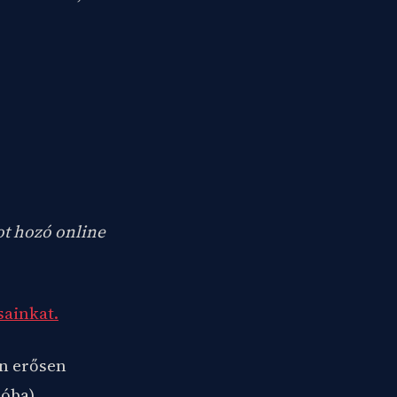
ot hozó online
sainkat.
en erősen
óba).