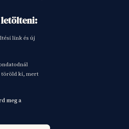
letölteni:
ltési link és új
mondatodnál
 töröld ki, mert
Írd meg a