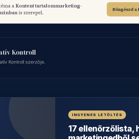
 téma a
Kontent tartalommarketing-
Böngészd a 
azinban
is szerepel.
atív Kontroll
atív Kontroll szerzője.
INGYENES LETÖLTÉS
17 ellenőrzőlista,
marketingedből s