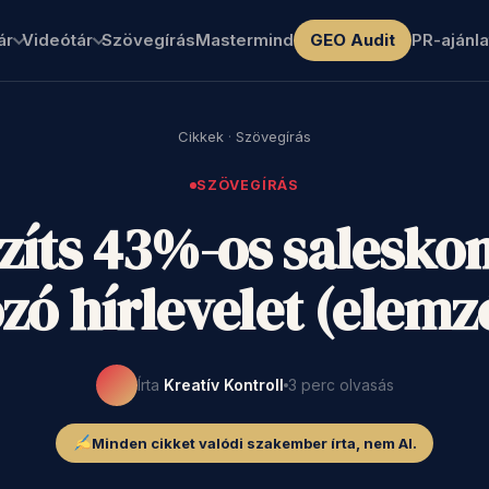
ár
Videótár
Szövegírás
Mastermind
GEO Audit
PR-ajánla
Cikkek
·
Szövegírás
SZÖVEGÍRÁS
zíts 43%-os salesko
zó hírlevelet (elemz
Írta
Kreatív Kontroll
3 perc olvasás
Minden cikket valódi szakember írta, nem AI.