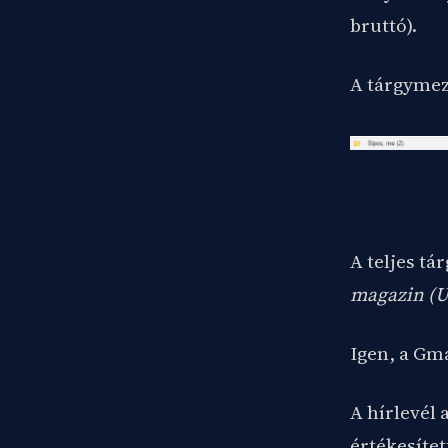
bruttó).
A tárgymező
A teljes t
magazin (U
Igen, a Gm
A hírlevél 
értékesítet