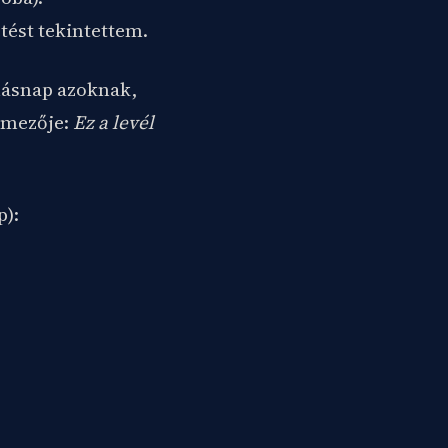
tést tekintettem.
a másnap azoknak,
gymezője:
Ez a levél
p):