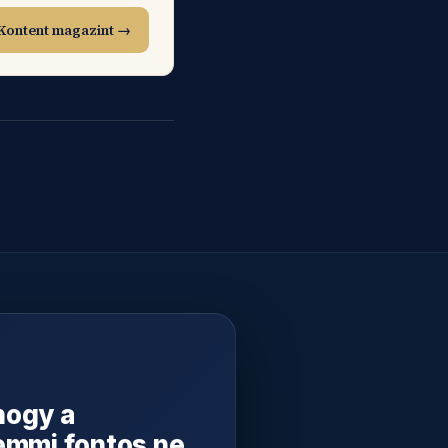
Kontent magazint →
 hogy a
emmi fontos ne