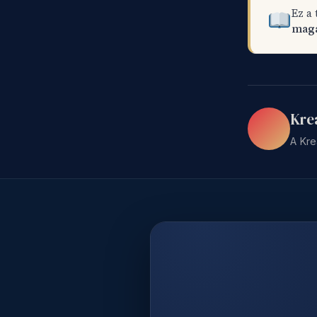
Ez a
mag
Kre
A Kre