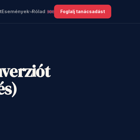
t
Események
Rólad
Foglalj tanácsadást
nverziót
és)