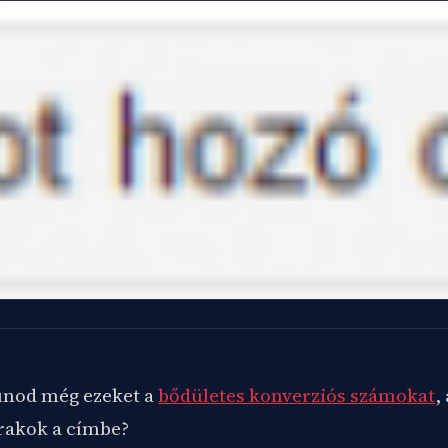
nod még ezeket a
bődületes konverziós számokat
,
rakok a címbe?