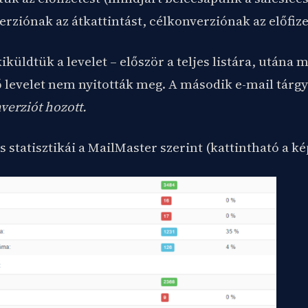
ziónak az átkattintást, célkonverziónak az előfize
kiküldtük a levelet – először a teljes listára, után
ső levelet nem nyitották meg. A második e-mail tár
verziót hozott.
s statisztikái a MailMaster szerint (kattintható a ké