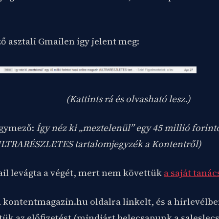
 asztali Gmailen így jelent meg:
(Kattints rá és olvasható lesz.)
árgymező:
Így néz ki „meztelenül” egy 45 millió forint
LTRARÉSZLETES tartalomjegyzék a Kontentről)
ail levágta a végét, mert nem követtük
a saját tanác
a kontentmagazin.hu oldalra linkelt, és a hírlevélb
tük az előfizetést (mindjárt belecsapunk a saleslecs