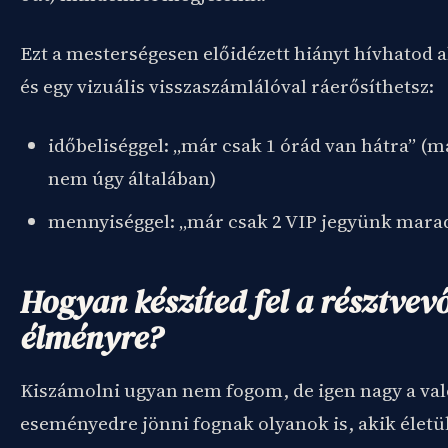
Ezt a mesterségesen előidézett hiányt hívhatod a
és egy vizuális visszaszámlálóval ráerősíthetsz:
időbeliséggel: „már csak 1 órád van hátra” (má
nem úgy általában)
mennyiséggel: „már csak 2 VIP jegyünk mara
Hogyan készíted fel a résztvev
élményre?
Kiszámolni ugyan nem fogom, de igen nagy a val
eseményedre jönni fognak olyanok is, akik élet