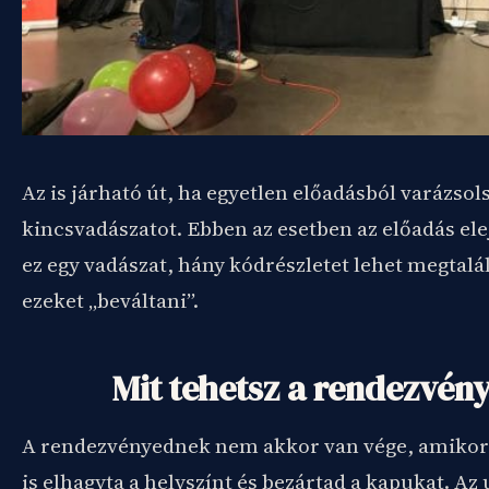
Az is járható út, ha egyetlen előadásból varázsols
kincsvadászatot. Ebben az esetben az előadás el
ez egy vadászat, hány kódrészletet lehet megtalá
ezeket „beváltani”.
Mit tehetsz a rendezvén
A rendezvényednek nem akkor van vége, amikor 
is elhagyta a helyszínt és bezártad a kapukat. Az