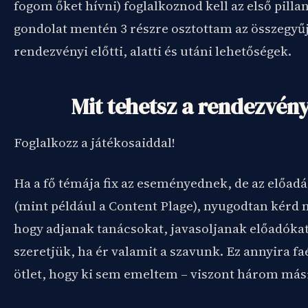
fogom őket hívni) foglalkoznod kell az első pilla
gondolat mentén 3 részre osztottam az összegyűjt
rendezvényi előtti, alatti és utáni lehetőségek.
Mit tehetsz a rendezvény
Foglalkozz a játékosaiddal!
Ha a fő témája fix az eseményednek, de az elő
(mint például a Content Plage), nyugodtan kérd 
hogy adjanak tanácsokat, javasoljanak előadóka
szeretjük, ha ér valamit a szavunk. Ez annyira f
ötlet, hogy ki sem emeltem – viszont három mási