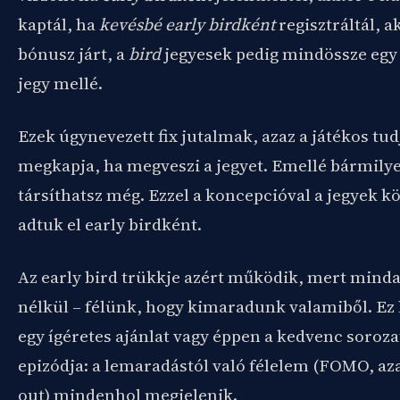
kaptál, ha
kevésbé early birdként
regisztráltál, 
bónusz járt, a
bird
jegyesek pedig mindössze egy
jegy mellé.
Ezek úgynevezett fix jutalmak, azaz a játékos tud
megkapja, ha megveszi a jegyet. Emellé bármily
társíthatsz még. Ezzel a koncepcióval a jegyek k
adtuk el early birdként.
Az early bird trükkje azért működik, mert minda
nélkül – félünk, hogy kimaradunk valamiből. Ez l
egy ígéretes ajánlat vagy éppen a kedvenc soroz
epizódja: a lemaradástól való félelem (FOMO, aza
out) mindenhol megjelenik.