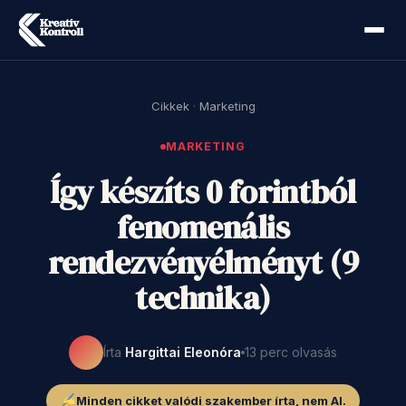
Cikkek
·
Marketing
MARKETING
Így készíts 0 forintból
fenomenális
rendezvényélményt (9
technika)
Írta
Hargittai Eleonóra
13 perc olvasás
Minden cikket valódi szakember írta, nem AI.