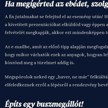
Ha megígérted az ebédet, szolgá
A fix jutalmakat se felejtsd el az esemény után!
a kivetített prezentációkat elküldöd vagy éppen 
felvételét megkapják, akkor ezt mindenképpen 
Az e-mailbe, amit az előző tipp alapján megfogalm
hogy mikor várhatók ezek az anyagok, hogyan le
köszönd meg a türelmet addig is.
Megspórolok neked egy „haver, ne már” felkiáltá
elfeledkeznek erről a lépésről a rendezvény hev
Építs egy buszmegállót!