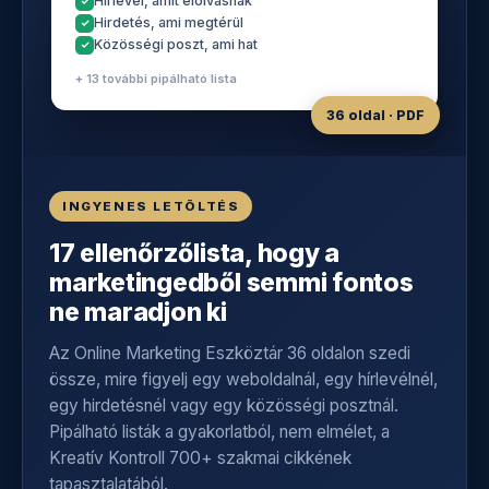
Hírlevél, amit elolvasnak
Hirdetés, ami megtérül
Közösségi poszt, ami hat
+ 13 további pipálható lista
36 oldal · PDF
INGYENES LETÖLTÉS
17 ellenőrzőlista, hogy a
marketingedből semmi fontos
ne maradjon ki
Az Online Marketing Eszköztár 36 oldalon szedi
össze, mire figyelj egy weboldalnál, egy hírlevélnél,
egy hirdetésnél vagy egy közösségi posztnál.
Pipálható listák a gyakorlatból, nem elmélet, a
Kreatív Kontroll 700+ szakmai cikkének
tapasztalatából.