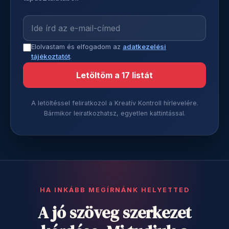
Elolvastam és elfogadom az
adatkezelési
tájékoztatót
.
Letöltöm a 17 listát
A letöltéssel feliratkozol a Kreatív Kontroll hírlevelére.
Bármikor leiratkozhatsz, egyetlen kattintással.
HA INKÁBB MEGÍRNÁNK HELYETTED
A jó szöveg szerkezet