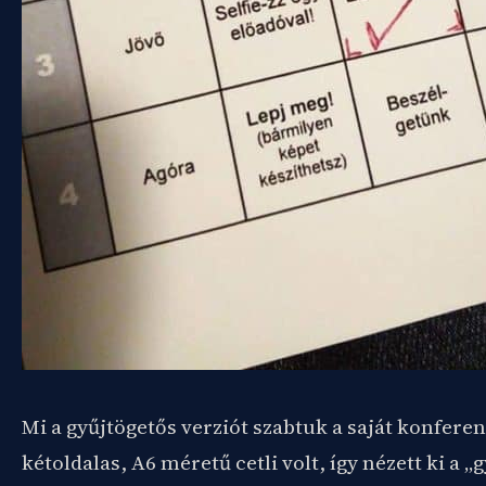
Mi a gyűjtögetős verziót szabtuk a saját konfere
kétoldalas, A6 méretű cetli volt, így nézett ki a „