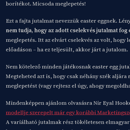
borítékot. Micsoda meglepetés!
Ezt a fajta jutalmat nevezzük easter eggnek. Lén
nem tudja, hogy az adott cselekvés jutalmat fog 
meglepetés. Itt az elvárt cselekvés az volt, hogy l
előadáson – ha ez teljesült, akkor járt a jutalom.
Nem kötelező minden játékosnak easter egg jut
Megteheted azt is, hogy csak néhány szék aljára 
meglepetést (vagy rejtesz el úgy, ahogy megoldha
Mindenképpen ajánlom olvasásra Nir Eyal Hook
modellje szerepelt már egy korábbi Marketings
A variálható jutalmak rész tökéletesen elmagyar