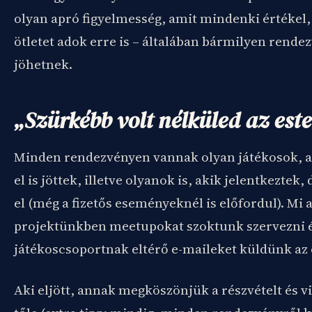
olyan apró figyelmesség, amit mindenki értékel
ötletet adok erre is – általában bármilyen rende
jöhetnek.
„Szürkébb volt nélküled az est
Minden rendezvényen vannak olyan játékosok, ak
el is jöttek, illetve olyanok is, akik jelentkeztek
el (még a fizetős eseményeknél is előfordul). Mi 
projektünkben meetupokat szoktunk szervezni és
játékoscsoportnak eltérő e-maileket küldünk az
Aki eljött, annak megköszönjük a részvételt és v