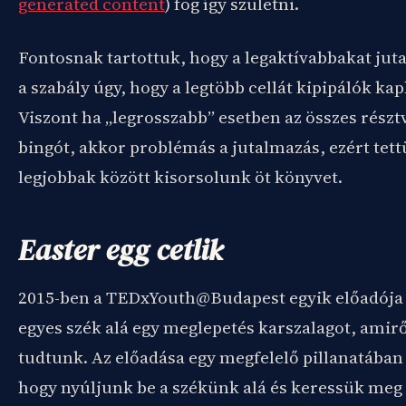
generated content
) fog így születni.
Fontosnak tartottuk, hogy a legaktívabbakat jut
a szabály úgy, hogy a legtöbb cellát kipipálók ka
Viszont ha „legrosszabb” esetben az összes részt
bingót, akkor problémás a jutalmazás, ezért tett
legjobbak között kisorsolunk öt könyvet.
Easter egg cetlik
2015-ben a TEDxYouth@Budapest egyik előadója 
egyes szék alá egy meglepetés karszalagot, ami
tudtunk. Az előadása egy megfelelő pillanatában 
hogy nyúljunk be a székünk alá és keressük meg a