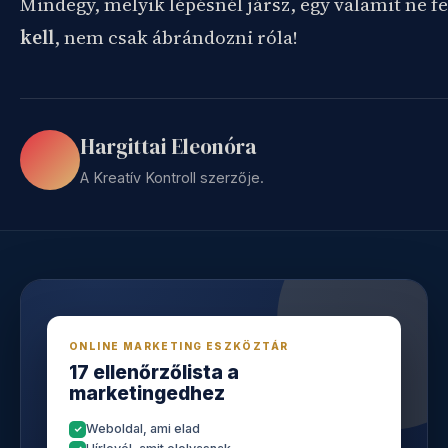
Mindegy, melyik lépésnél jársz, egy valamit ne fel
kell
, nem csak ábrándozni róla!
Hargittai Eleonóra
A Kreatív Kontroll szerzője.
ONLINE MARKETING ESZKÖZTÁR
17 ellenőrzőlista a
marketingedhez
Weboldal, ami elad