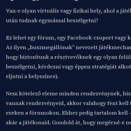
Van-e olyan virtuális vagy fizikai hely, ahol a já
után tudnak egymással beszélgetni?
Ez lehet egy fórum, egy Facebook-csoport vagy k
Az ilyen „buszmegállónak” nevezett játékmecha
hogy biztosítunk a résztvevőknek egy olyan felül
beszélgetni, kérdezni vagy éppen stratégiát alko
eljutni a helyszínre).
Nem kötelező eleme minden rendezvénynek, his
vannak rendezvényeid, akkor valahogy fent kell t
ezeken a fórumokon. Ehhez pedig tartalom kell –
akár a játékosaid. Gondold át, hogy megérné-e n