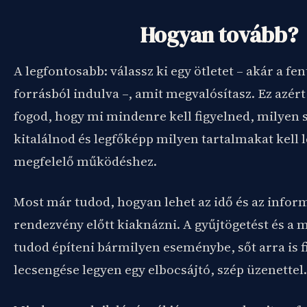
Hogyan tovább?
A legfontosabb: válassz ki egy ötletet – akár a fe
forrásból indulva –, amit megvalósítasz. Ez azért
fogod, hogy mi mindenre kell figyelned, milyen 
kitalálnod és legfőképp milyen tartalmakat kell 
megfelelő működéshez.
Most már tudod, hogyan lehet az idő és az infor
rendezvény előtt kiaknázni. A gyűjtögetést és a m
tudod építeni bármilyen eseménybe, sőt arra is f
lecsengése legyen egy elbocsájtó, szép üzenettel.