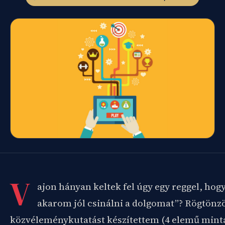
V
ajon hányan keltek fel úgy egy reggel, ho
akarom jól csinálni a dolgomat”? Rögtönzö
közvéleménykutatást készítettem (4 elemű min