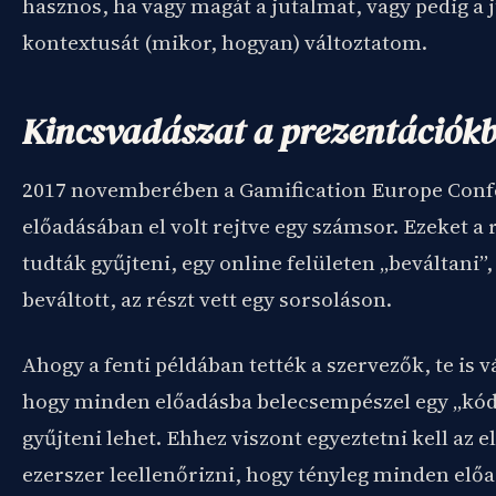
hasznos, ha vagy magát a jutalmat, vagy pedig a
kontextusát (mikor, hogyan) változtatom.
Kincsvadászat a prezentációk
2017 novemberében a Gamification Europe Con
előadásában el volt rejtve egy számsor. Ezeket a
tudták gyűjteni, egy online felületen „beváltani”, 
beváltott, az részt vett egy sorsoláson.
Ahogy a fenti példában tették a szervezők, te is v
hogy minden előadásba belecsempészel egy „kódr
gyűjteni lehet. Ehhez viszont egyeztetni kell az e
ezerszer leellenőrizni, hogy tényleg minden el