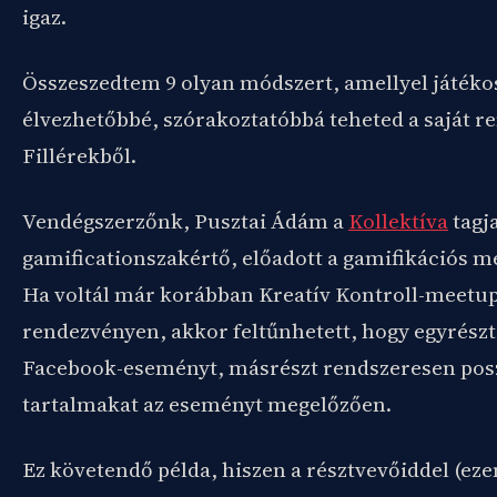
igaz.
Összeszedtem 9 olyan módszert, amellyel játéko
élvezhetőbbé, szórakoztatóbbá teheted a saját r
Fillérekből.
Vendégszerzőnk, Pusztai Ádám a
Kollektíva
tagj
gamificationszakértő, előadott a gamifikációs 
Ha voltál már korábban Kreatív Kontroll-meetu
rendezvényen, akkor feltűnhetett, hogy egyrészt
Facebook-eseményt, másrészt rendszeresen pos
tartalmakat az eseményt megelőzően.
Ez követendő példa, hiszen a résztvevőiddel (ez