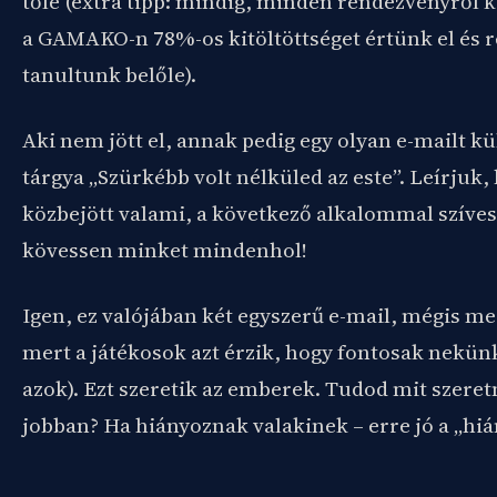
tőle (extra tipp: mindig, minden rendezvényről ké
a GAMAKO-n 78%-os kitöltöttséget értünk el és 
tanultunk belőle).
Aki nem jött el, annak pedig egy olyan e-mailt k
tárgya „Szürkébb volt nélküled az este”. Leírjuk
közbejött valami, a következő alkalommal szívese
kövessen minket mindenhol!
Igen, ez valójában két egyszerű e-mail, mégis 
mert a játékosok azt érzik, hogy fontosak nekün
azok). Ezt szeretik az emberek. Tudod mit szere
jobban? Ha hiányoznak valakinek – erre jó a „hiá