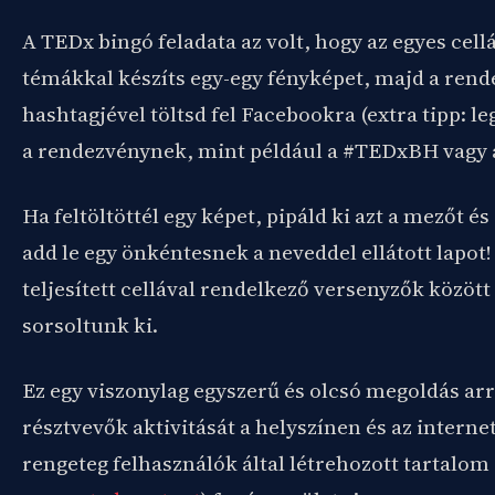
A TEDx bingó feladata az volt, hogy az egyes cell
témákkal készíts egy-egy fényképet, majd a rend
hashtagjével töltsd fel Facebookra (extra tipp: l
a rendezvénynek, mint például a #TEDxBH vagy
Ha feltöltöttél egy képet, pipáld ki azt a mezőt é
add le egy önkéntesnek a neveddel ellátott lapot!
teljesített cellával rendelkező versenyzők közöt
sorsoltunk ki.
Ez egy viszonylag egyszerű és olcsó megoldás arr
résztvevők aktivitását a helyszínen és az internet
rengeteg felhasználók által létrehozott tartalom 