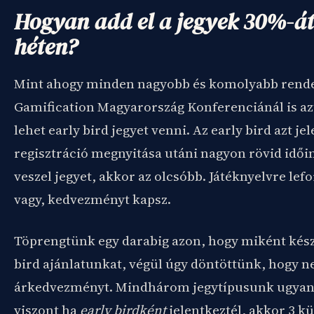
Hogyan add el a jegyek 30%-át
héten?
Mint ahogy minden nagyobb és komolyabb rende
Gamification Magyarország Konferenciánál is az
lehet early bird jegyet venni. Az early bird azt jel
regisztráció megnyitása utáni nagyon rövid idő
veszel jegyet, akkor az olcsóbb. Játéknyelvre lefo
vagy, kedvezményt kapsz.
Töprengtünk egy darabig azon, hogy miként készí
bird ajánlatunkat, végül úgy döntöttünk, hogy 
árkedvezményt. Mindhárom jegytípusunk ugyana
viszont ha
early birdként
jelentkeztél, akkor 3 k