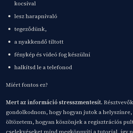
kocsival
lesz harapnivaló
tegeződünk,
a nyakkendő tiltott
fénykép és videó fog készülni
halkítsd le a telefonod
Miért fontos ez?
Mert az információ stresszmentesít
. Résztvevő
gondolkodnom, hogy hogyan jutok a helyszínre, 
öltözetem, hogyan köszönjek a regisztrációs pult
cselekvéseket mind megkönnyíti a tutorial, így n