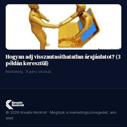
Hogyan adj visszautasíthatatlan árajánlatot? (3
példán keresztül)
Marketing · 9 perc olvasás
© 2026 Kreatív Kontroll · Megírjuk a marketingszövegedet, ami
elad