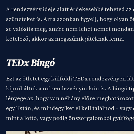
A rendezvény ideje alatt érdekesebbé teheted az 
szüneteket is. Arra azonban figyelj, hogy olyan 
se valósíts meg, amire nem lehet nemet mondani
kötelező, akkor az megszűnik játéknak lenni.
TEDx Bingó
Ezt az ötletet egy külföldi TEDx rendezvényen lá
kipróbáltuk a mi rendezvényünkön is. A bingó tí
lényege az, hogy van néhány előre meghatározot
egy listán, és mindegyiket el kell találnod – vagy
mint a lottó, vagy pedig önszorgalomból gyűjtög