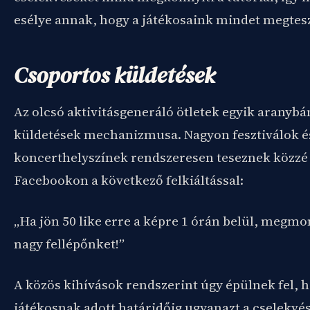
esélye annak, hogy a játékosaink mindet megtesz
Csoportos küldetések
Az olcsó aktivitásgeneráló ötletek egyik aranybá
küldetések mechanizmusa. Nagyon fesztiválok é
koncerthelyszínek rendszeresen teseznek közzé
Facebookon a következő felkiáltással:
„Ha jön 50 like erre a képre 1 órán belül, megm
nagy fellépőnket!”
A közös kihívások rendszerint úgy épülnek fel, 
játékosnak adott határidőig ugyanazt a cselekvés