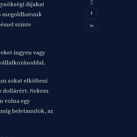
gynökségi díjakat
 is megoldhatunk
éssel szinte
yeket ingyen vagy
vállalkozásoddal.
am sokat elkölteni
áz dollárért. Nekem
am volna egy
míg beletanulok, az