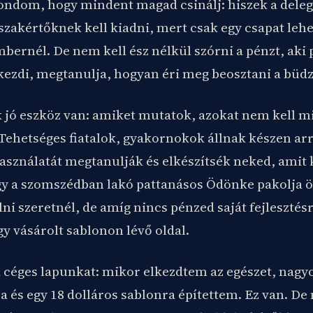
ndom, hogy mindent magad csinálj: hiszek a deleg
zakértőknek kell kiadni, mert csak egy csapat leh
bernél. De nem kell ész nélkül szórni a pénzt, aki 
ezdi, megtanulja, hogyan éri meg beosztani a büdz
 jó eszköz van: amiket mutatok, azokat nem kell m
Tehetséges fiatalok, gyakornokok állnak készen arra
asználatát megtanulják és elkészítsék neked, amit 
ogy a szomszédban lakó pattanásos Ödönke pakolja ö
ni szeretnél, de amíg nincs pénzed saját fejlesztés
y vásárolt sablonon lévő oldal.
 céges lapunkat: mikor elkezdtem az egészet, nagy
ra és egy 18 dolláros sablonra építettem. Ez van. 