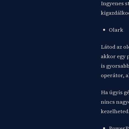
Ingyenes s
kigazdálko
Olark
Látod az ol
akkor egy p
is gyorsab
operátor, 
Ha úgyis gé
nincs nagy
kezelheted
PowerP