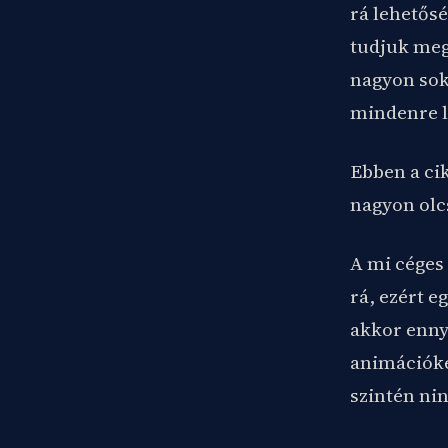
rá lehetősé
tudjuk meg
nagyon sok
mindenre l
Ebben a ci
nagyon olcs
A mi céges
rá, ezért e
akkor ennyi
animációké
szintén ni