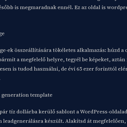
ésőbb is megmaradnak ennél. Ez az oldal is wordpre
ge
e-ek összeállítására tökéletes alkalmazás: húzd a c
bármit a megfelelő helyre, tegyél be képeket, aztán
esen is tudod használni, de évi 65 ezer forinttól el
.
 generation template
pár tíz dollárba kerülő sablont a WordPress-oldala
n leadgenerálásra készült. Alakítsd át megfelelően,