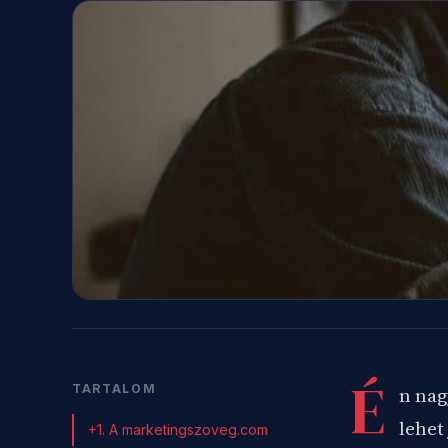
É
TARTALOM
n nag
lehet
+1. A marketingszoveg.com