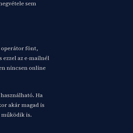
 megvétele sem
 operátor fönt,
 ezzel az e-mailnél
pen nincsen online
s használható. Ha
kor akár magad is
 működik is.