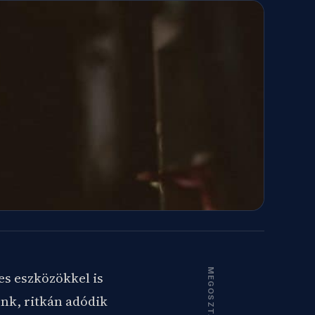
MEGOSZTÁS
es eszközökkel is
unk, ritkán adódik