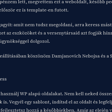
pénzem lett, megvettem ezt a weboldalt, később ped
először ez is template-en futott.
 gagyit: amit nem tudsz megoldani, arra keress mást
et az eszközöket és a versenytársaid azt fogják hin
gynökséggel dolgozol.
szeállításában köszönöm Damjanovich Nebojsa és a 
ess
használj WP alapú oldalakat. Nem kell neked össze
k is. Vegyél egy sablont, indítsd el az oldalt és legf
fejlesztetsz hozzá a későbbiekben. Amíg az elején v