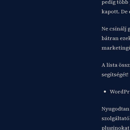
pedig több 
kapott. De 
Ne csinálj
bátran ezek
marketingü
A lista ös
segítségét!
WordPr
Nyugodtan 
szolgáltató
pluginokat 