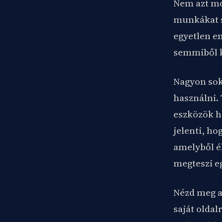
Nem azt mo
munkákat s
egyetlen em
semmiből k
Nagyon sok
használni. 
eszközök h
jelenti, h
amelyből él
megteszi eg
Nézd meg a
saját oldal