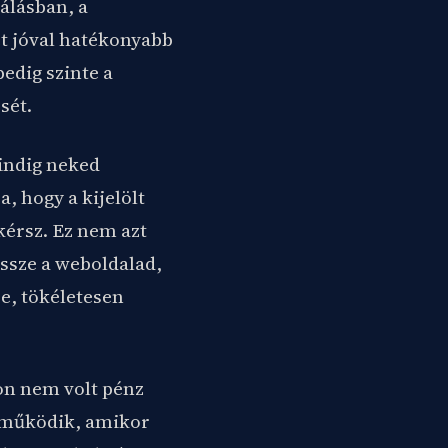
álásban, a
et jóval hatékonyabb
pedig szinte a
sét.
indig neked
, hogy a kijelölt
kérsz. Ez nem azt
ssze a weboldalad,
re, tökéletesen
on nem volt pénz
De működik, amikor