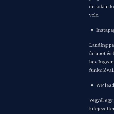
de sokan k
vele.
Instapa
Landing pag
űrlapot és 
lap. Ingyen
funkcióval
WP lead
Vegyél egy 
kifejezette