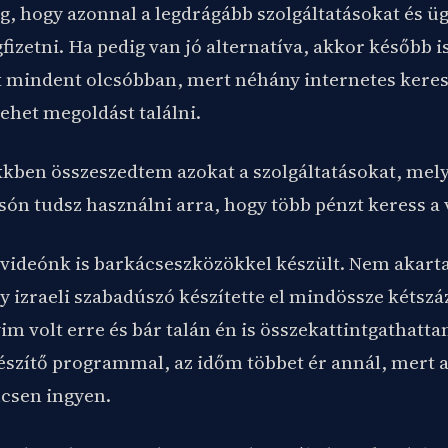
g, hogy azonnal a legdrágább szolgáltatásokat és ü
fizetni. Ha pedig van jó alternatíva, akkor később
 mindent olcsóbban, mert néhány internetes keres
ehet megoldást találni.
kkben összeszedtem azokat a szolgáltatásokat, mel
ón tudsz használni arra, hogy több pénzt keress a 
 videónk is barkácseszközökkel készült. Nem akart
gy izraeli szabadúszó készítette el mindössze kétsz
m volt erre és bár talán én is összekattintgathatt
szítő programmal, az időm többet ér annál, mert a
ncsen ingyen.