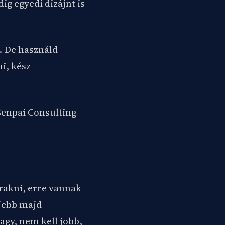
ig egyedi dizájnt is
. De használd
ni, kész
Senpai Consulting
rakni, erre vannak
eljebb majd
agy, nem kell jobb,