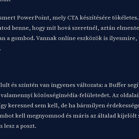
l ismert PowerPoint, mely CTA készítésére tökélete
tod benne, hogy mit hová szeretnél, aztán elmente
van a gombod. Vannak online eszközök is ilyesmire,
.
lt és szintén van ingyenes változata: a Buffer seg
 valamennyi közösségimédia-felületedet. Az oldalai
így keresned sem kell, de ha bármilyen érdekességet
mbot kell megnyomnod és máris az általad kijelölt 
n lesz a poszt.