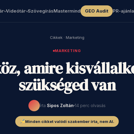
ár
Videótár
Szövegírás
Mastermind
GEO Audit
PR-ajánla
Cikkek
·
Marketing
MARKETING
köz, amire kisvállal
szükséged van
Írta
Sipos Zoltán
14 perc olvasás
Minden cikket valódi szakember írta, nem AI.