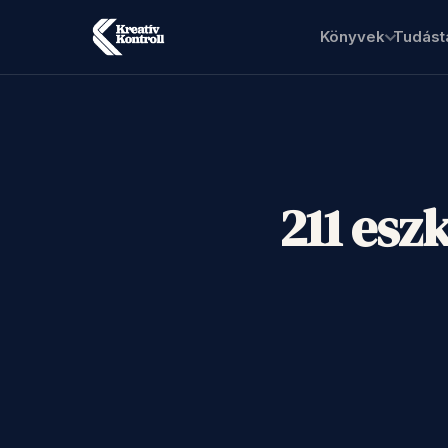
Könyvek
Tudást
211 esz