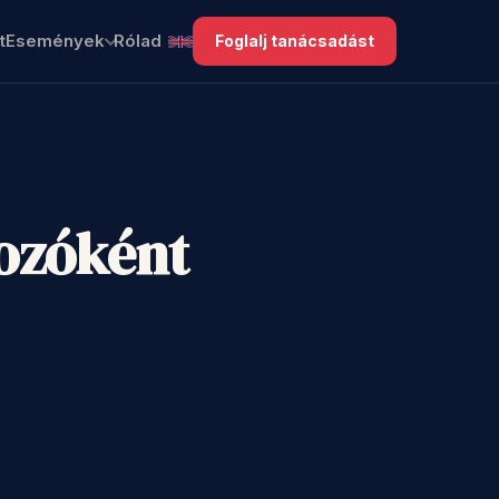
t
Események
Rólad
Foglalj tanácsadást
kozóként