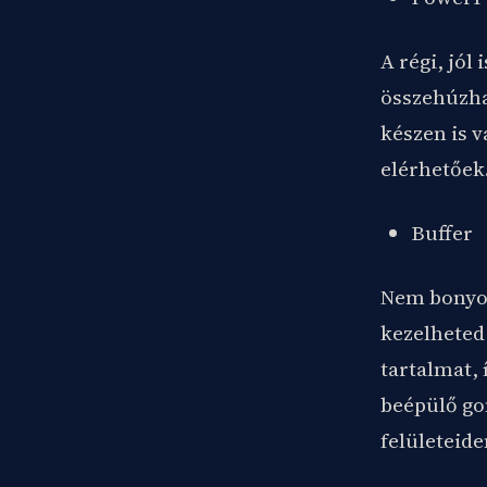
A régi, jó
összehúzha
készen is 
elérhetőek
Buffer
Nem bonyolu
kezelheted
tartalmat, 
beépülő go
felületeide