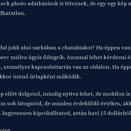
tock photo adatbázisok is léteznek, de egy-egy kép
dhatatlan.
dal jobb alsó sarkában a chatablakot? Ha éppen van
erc múlva úgyis fölugrik. Azonnal lehet kérdezni és
b, személyes kapcsolattartás van az oldalon. Ha ép
akkor üzenő űrlapként működik.
p előtt dolgozol, mindig nyitva lehet, de mobilon i
on sok látogatód, de minden érdeklődő értékes, ak
. Ingyenesen kipróbálhatod, aztán havi 15 dollárból
oint