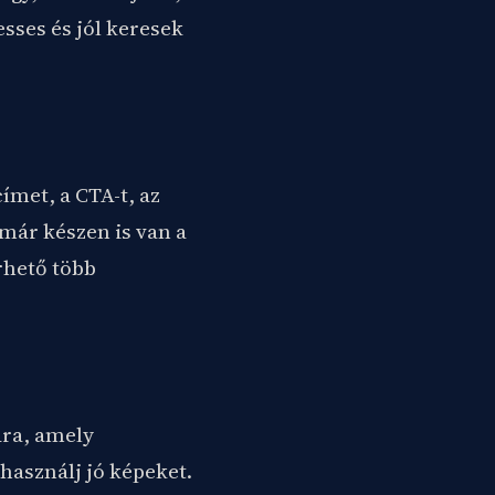
sses és jól keresek
ímet, a CTA-t, az
 már készen is van a
érhető több
dra, amely
 használj jó képeket.