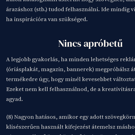
árazáshoz (stb.) tudod felhasználni. Ide mindig v
ha inspirációra van szükséged.
Nincs apróbetű
A legjobb gyakorlás, ha minden lehetséges reklá
(óriásplakát, magazin, bannerek) megpróbálsz átí
termékedre úgy, hogy minél kevesebbet változtat
Ezeket nem kell felhasználnod, de a kreativitásra
agyad.
(8) Nagyon hatásos, amikor egy adott szövegkör
klisészerűen használt kifejezést átemelsz másh