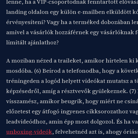
lenne, ha a VIP-csoportodnak fenntartott elővásá
landing oldalon egy külön e-mailben elküldött k
érvényesíteni? Vagy ha a terméked dobozában le
amivel a vásárlók hozzáférnek egy vásárlóknak f
limitált ajánlathoz?
A moziban nézed a traileket, amikor hirtelen ki
mosdóba
. (6) Beírod a telefonodba, hogy a követ
tréningeden a logód helyett videókat mutatsz a t
képzésedről, amíg a résztvevők gyülekeznek. (
visszamész, amikor beugrik, hogy miért ne csin
előzetest egy átfogó ingyenes cikksorozathoz va
leadvideódhoz, amin épp most dolgozol. És ha v
unboxing-videók
, felvehetnéd azt is, ahogy óriás