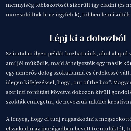
mennyiség többszörösét sikerült így eladni (és 
morzsolódtak le az ügyfelek), többen lemásolták a
Lépj ki a dobozból
Számtalan ilyen példát hozhatnánk, ahol alapul 
ami jól működik, majd áthelyezték egy másik kör
egy ismerős dolog szokatlanná és érdekessé vált
idegen kifejezéssel, hogy „out of the box”. Magya
szerinti fordítást követve dobozon kívüli gondo
szokták emlegetni, de nevezzük inkább kreatívn
A lényeg, hogy el tudj rugaszkodni a megszokott
elszakadni az iparágadban bevett formuláktól, tu