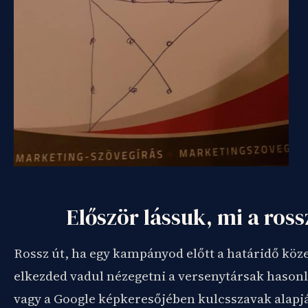
Először lássuk, mi a ross
Rossz út, ha egy kampányod előtt a határidő köz
elkezded vadul nézegetni a versenytársak hason
vagy a Google képkeresőjében kulcsszavak alapj