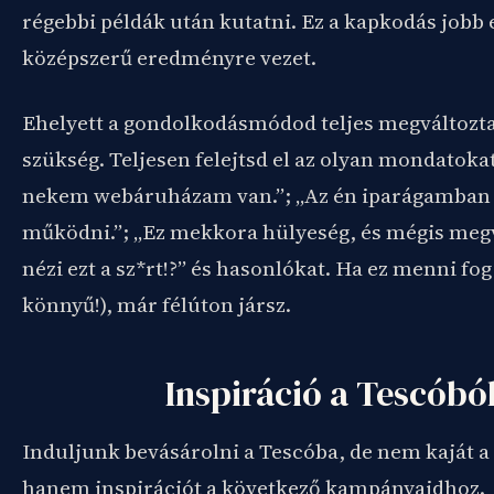
régebbi példák után kutatni. Ez a kapkodás jobb 
középszerű eredményre vezet.
Ehelyett a gondolkodásmódod teljes megváltozt
szükség. Teljesen felejtsd el az olyan mondatoka
nekem webáruházam van.”; „Az én iparágamban 
működni.”; „Ez mekkora hülyeség, és mégis megve
nézi ezt a sz*rt!?” és hasonlókat. Ha ez menni fo
könnyű!), már félúton jársz.
Inspiráció a Tescóbó
Induljunk bevásárolni a Tescóba, de nem kaját a
hanem inspirációt a következő kampányaidhoz.