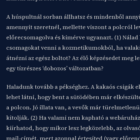
A húspultnál sorban állhatsz és mindenből annyi
amennyit szeretnél, mellette viszont a polcról l
előrecsomagolva és kimérve ugyanazt. (1)
Nálad 
csomagokat venni a kozmetikumokból, ha valak
átnézni az egész boltot? Az élő képzésedet meg le
egy tízrészes ‘dobozos’ változatban?
Haladunk tovább a pékséghez. A kakaós csigák el
lehet látni, hogy bent a sütödében már elkészült
a polcon. Jó illata van, a vevők már türelmetlenü
kitolják. (2) Ha valami nem kapható a webáruhá
kiírhatod, hogy mikor lesz legközelebb, az olvasó
mail-címét, mert azonnal értesíted (vagy előrend