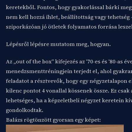
keretekből. Fontos, hogy gyakorlással bárki meg
nem kell hozzá ihlet, beállítottság vagy tehetség
sziporkázóan jó ötletek folyamatos forrása leszel
Lépésről lépésre mutatom meg, hogyan.
Az „out of the box” kifejezés az ‘70-es és ‘80-as é
menedzsmenttréningjein terjedt el, ahol gyakran
feladatot a résztvevők, hogy egy négyzetalapon e
kilenc pontot 4 vonallal kössenek össze. Ez csak 
lehetséges, ha a képzeletbeli négyzet keretein kí
gondolkodtak.
Balázs rögtönzött gyorsan egy képet: