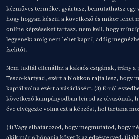
kézműves terméket gyártasz, bemutathatsz egy v
hogy hogyan készül a következő és mikor lehet 
online képzéseket tartasz, nem kell, hogy mindi
legyenek: amíg nem lehet kapni, addig megnézh
ízelítőt.
Nem tudtál ellenállni a kakaós csigának, irány a 
Tesco-kártyád, ezért a blokkon rajta lesz, hogy 
kaptál volna ezért a vásárlásért. (3) Erről eszedbe
következő kampányodban leírod az olvasónak, h
éve elvégezte volna ezt a képzést, hol tartana mo
(4) Vagy elhatározod, hogy megmutatod, hogy né
akik már 6 hónapja követik az edzésterved. Újab