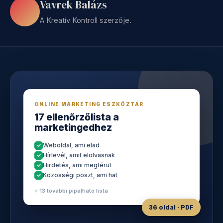
Vavrek Balázs
A Kreatív Kontroll szerzője.
ONLINE MARKETING ESZKÖZTÁR
17 ellenőrzőlista a
marketingedhez
Weboldal, ami elad
Hírlevél, amit elolvasnak
Hirdetés, ami megtérül
Közösségi poszt, ami hat
+ 13 további pipálható lista
36 oldal · PDF