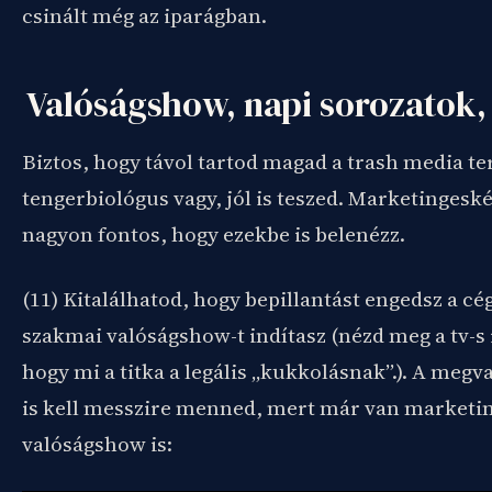
csinált még az iparágban.
Valóságshow, napi sorozatok,
Biztos, hogy távol tartod magad a trash media t
tengerbiológus vagy, jól is teszed. Marketingesk
nagyon fontos, hogy ezekbe is belenézz.
(11) Kitalálhatod, hogy bepillantást engedsz a cé
szakmai valóságshow-t indítasz (nézd meg a tv-s 
hogy mi a titka a legális
„
kukkolásnak
”
.). A megv
is kell messzire menned, mert már van marketi
valóságshow is: