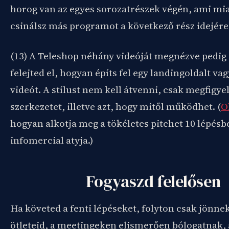
horog van az egyes sorozatrészek végén, ami mi
csinálsz más programot a következő rész idejére
(13) A Teleshop néhány videóját megnézve pedi
felejted el, hogyan építs fel egy landingoldalt vag
videót. A stílust nem kell átvenni, csak megfigyel
szerkezetet, illetve azt, hogy mitől működhet. (
O
hogyan alkotja meg a tökéletes pitchet 10 lépésb
infomercial atyja.)
Fogyaszd felelősen
Ha követed a fenti lépéseket, folyton csak jönne
ötleteid, a meetingeken elismerően bólogatnak,