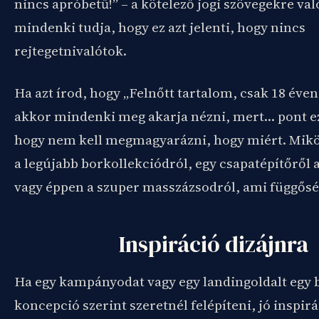
nincs apróbetű!
” –
a kötelező jogi szövegekre val
mindenki tudja, hogy ez azt jelenti, hogy nincs
rejtegetnivalótok.
Ha azt írod, hogy „Felnőtt tartalom, csak 18 éven
akkor mindenki meg akarja nézni, mert… pont ez
hogy nem kell megmagyarázni, hogy miért. Mikö
a legújabb borkollekciódról, egy csapatépítőről 
vagy éppen a szuper masszázsodról, ami függősé
Inspiráció dizájnra
Ha egy kampányodat vagy egy landingoldalt egy 
koncepció szerint szeretnél felépíteni, jó inspirá