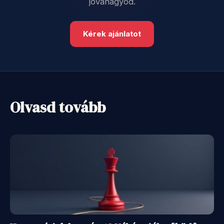
jóváhagyod.
Kérek ajánlatot
Olvasd tovább