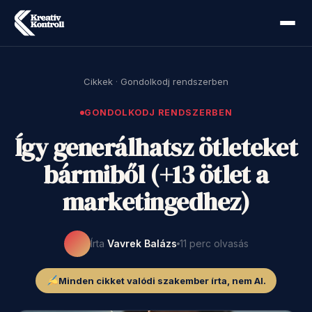
Cikkek
·
Gondolkodj rendszerben
GONDOLKODJ RENDSZERBEN
Így generálhatsz ötleteket
bármiből (+13 ötlet a
marketingedhez)
Írta
Vavrek Balázs
11 perc olvasás
Minden cikket valódi szakember írta, nem AI.