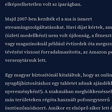
elképzelhetetlen volt az iparágban.
Majd 2007-ben kezdték el a ma is ismert
streamingszolgáltatásukat. Havi díjat kértek, 
(üzleti modellként) nem volt újdonság, a fitnes
vagy magazinoknál például évtizedek óta megszok
tévézést viszont forradalmasította, az Amazon p
versenytársuk lett.
Egy magyar biztosítónál kitaláltuk, hogy az onli
nyugdíjbiztosításhoz egy tabletet adunk ajándé
nyereményként!). A szakmában meghökkenéssel 
más területeken régóta használt pofonegyszerű
ösztönzőmódszert. Amikor ez elsöprő siker lett é