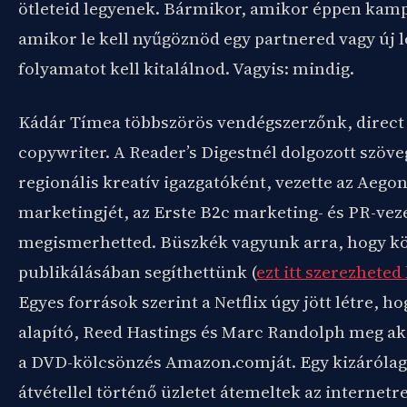
ötleteid legyenek. Bármikor, amikor éppen kam
amikor le kell nyűgöznöd egy partnered vagy új 
folyamatot kell kitalálnod. Vagyis: mindig.
Kádár Tímea többszörös vendégszerzőnk, direct
copywriter. A Reader’s Digestnél dolgozott szöv
regionális kreatív igazgatóként, vezette az Aego
marketingjét, az Erste B2c marketing- és PR-veze
megismerhetted. Büszkék vagyunk arra, hogy k
publikálásában segíthettünk (
ezt itt szerezheted
Egyes források szerint a Netflix úgy jött létre, ho
alapító, Reed Hastings és Marc Randolph meg ak
a DVD-kölcsönzés Amazon.comját. Egy kizárólag
átvétellel történő üzletet átemeltek az internetr