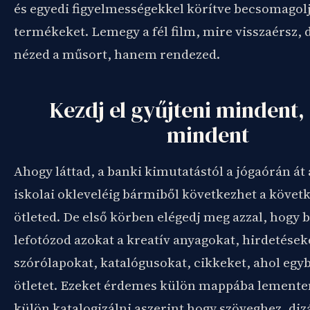
és egyedi figyelmességekkel körítve becsomagol
termékeket. Lemegy a fél film, mire visszaérsz, 
nézed a műsort, hanem rendezed.
Kezdj el gyűjteni mindent
mindent
Ahogy láttad, a banki kimutatástól a jógaórán át
iskolai okleveléig bármiből következhet a követ
ötleted. De első körben elégedj meg azzal, hogy 
lefotózod azokat a kreatív anyagokat, hirdetések
szórólapokat, katalógusokat, cikkeket, ahol egybő
ötletet. Ezeket érdemes külön mappába lementen
külön katalogizálni aszerint hogy szöveghez, diz