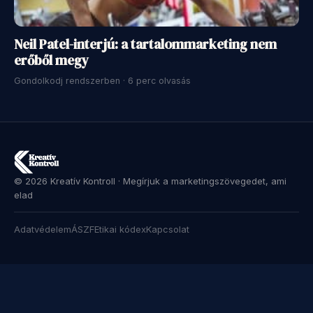
Neil Patel-interjú: a tartalommarketing nem
erőből megy
Gondolkodj rendszerben · 6 perc olvasás
© 2026 Kreatív Kontroll · Megírjuk a marketingszövegedet, ami
elad
Adatvédelem
ÁSZF
Etikai kódex
Kapcsolat