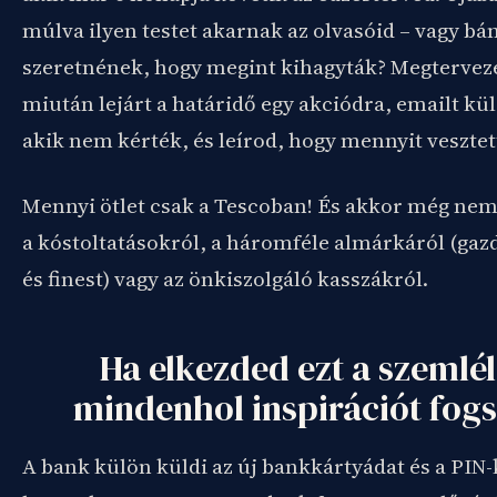
múlva ilyen testet akarnak az olvasóid – vagy b
szeretnének, hogy megint kihagyták? Megtervez
miután lejárt a határidő egy akciódra, emailt kü
akik nem kérték, és leírod, hogy mennyit vesztet
Mennyi ötlet csak a Tescoban! És akkor még nem
a kóstoltatásokról, a háromféle almárkáról (gaz
és finest) vagy az önkiszolgáló kasszákról.
Ha elkezded ezt a szemlél
mindenhol inspirációt fogs
A bank külön küldi az új bankkártyádat és a PIN-