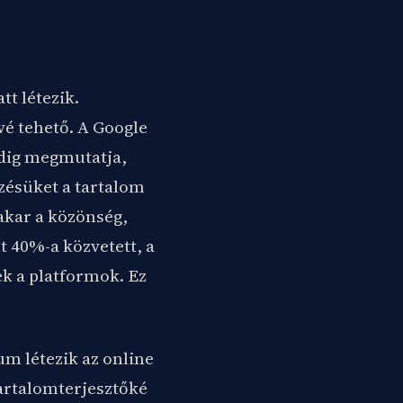
t létezik.
vé tehető. A Google
edig megmutatja,
zésüket a tartalom
 akar a közönség,
 40%-a közvetett, a
k a platformok. Ez
m létezik az online
tartalomterjesztőké