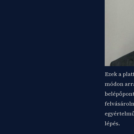
Ezek a pla
módon arra
belépőpont
felvásároln
egyértelműe
lépés.