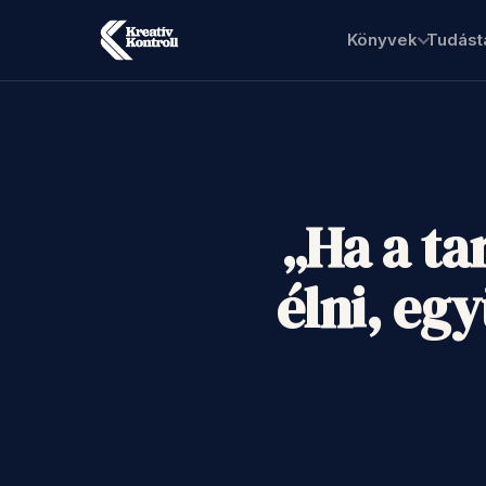
Könyvek
Tudást
„Ha a ta
élni, eg