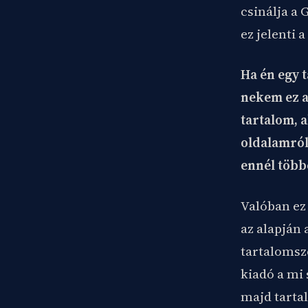
csinálja a 
ez jelenti 
Ha én egy 
nekem ez a
tartalom, 
oldalamról
ennél több
Valóban ez
az alapján 
tartalomsz
kiadó a mi 
majd tartal