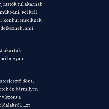
rjesztők túl akarnak
tműködni. Fel kell
kár konkurenseiknek
ndelkeznek, ami
st akartok
, mi hogyan
mterjesztő dönt,
hetek én bármilyen
 viszont a
ldalakról. Ezt