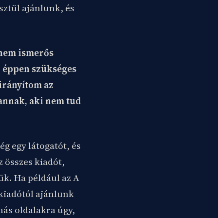
sztül ajánlunk, és
 nem ismerős
z éppen szükséges
irányítom az
 annak, aki nem tud
g egy látogatót, és
z összes kiadót,
k. Ha például az A
 kiadótól ajánlunk
más oldalakra úgy,