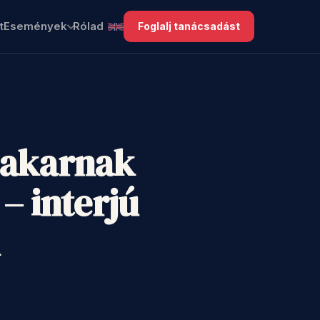
t
Események
Rólad
Foglalj tanácsadást
l akarnak
– interjú
l