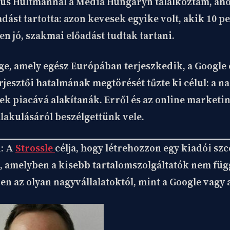
us Hultmannal a Media Hungaryn találkoztam, ahol
adást tartotta: azon kevesek egyike volt, akik 10 p
en jó, szakmai előadást tudtak tartani.
e, amely egész Európában terjeszkedik, a Google 
rjesztői hatalmának megtörését tűzte ki célul: a na
lek piacává alakítanák. Erről és az online marketi
alakulásáról beszélgettünk vele.
i: A
Strossle
célja, hogy létrehozzon egy kiadói szc
t, amelyben a kisebb tartalomszolgáltatók nem fü
ben az olyan nagyvállalatoktól, mint a Google vagy