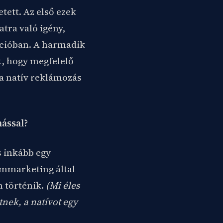
tett. Az első ezek
tra való igény,
ációban. A harmadik
k, hogy megfelelő
 a natív reklámozás
ással?
s inkább egy
ommarketing által
n történik.
(Mi éles
nek, a natívot egy