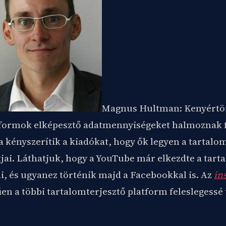
Magnus Hultman: Kenyértör
tformok elképesztő adatmennyiségeket halmoznak fe
 kényszerítik a kiadókat, hogy ők legyen a tartalo
jai. Láthatjuk, hogy a YouTube már elkezdte a tarta
i, és ugyanez történik majd a Facebookkal is. Az
ins
n a többi tartalomterjesztő platform feleslegessé té