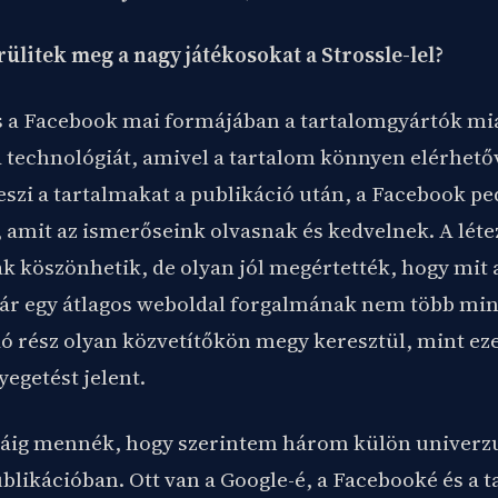
ülitek meg a nagy játékosokat a Strossle-lel?
s a Facebook mai formájában a tartalomgyártók miat
a technológiát, amivel a tartalom könnyen elérhető
teszi a tartalmakat a publikáció után, a Facebook p
, amit az ismerőseink olvasnak és kedvelnek. A léte
ak köszönhetik, de olyan jól megértették, hogy mit
r egy átlagos weboldal forgalmának nem több mint
 rész olyan közvetítőkön megy keresztül, mint eze
yegetést jelent.
áig mennék, hogy szerintem három külön univerzu
blikációban. Ott van a Google-é, a Facebooké és a 