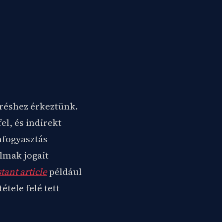
éshez érkeztünk.
l, és indirekt
mfogyasztás
lmak jogait
tant article
például
tele felé tett