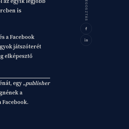
MEGOSZTÁS
 az egyik legjobb
ercben is
és a Facebook
gyok játszóterét
ng elképesztő
énát, egy „
publisher
ggnének a
 a Facebook.