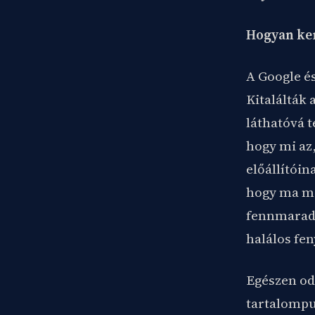
Hogyan ker
A Google é
Kitalálták 
láthatóvá 
hogy mi az
előállítóin
hogy ma má
fennmaradó
halálos fen
Egészen od
tartalompu