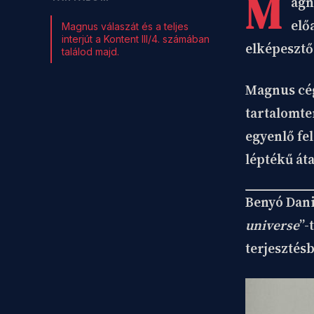
M
agn
elő
Magnus válaszát és a teljes
interjút a Kontent III/4. számában
elképesztő
találod majd.
Magnus cég
tartalomte
egyenlő fe
léptékű át
Benyó Dan
universe
”-
terjesztés