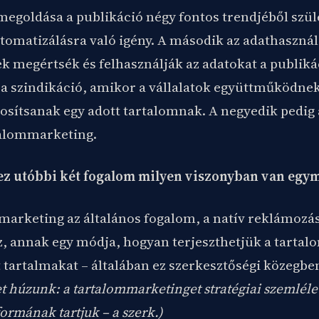
megoldása a publikáció négy fontos trendjéből szüle
tomatizálásra való igény. A második az adathasznála
ek megértsék és felhasználják az adatokat a publik
 a szindikáció, amikor a vállalatok együttműködne
tosítsanak egy adott tartalomnak. A negyedik pedig
talommarketing.
ez utóbbi két fogalom milyen viszonyban van egym
marketing az általános fogalom, a natív reklámozá
, annak egy módja, hogyan terjeszthetjük a tartal
 tartalmakat – általában ez szerkesztőségi közegbe
 húzunk: a tartalommarketinget stratégiai szemlélet
 formának tartjuk – a szerk.)