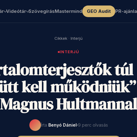
ár
Videótár
Szövegírás
Mastermind
GEO Audit
PR-ajánla
Cikkek
·
Interjú
INTERJÚ
rtalomterjesztők tú
yütt kell működniük” 
Magnus Hultmanna
Írta
Benyó Dániel
9 perc olvasás