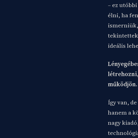
– ez utóbbi
élni, ha fe
ismerniük,
tekintette
ideális leh
Lényegében
létrehozni
működjön.
Így van, de
hanem a kö
nagy kiadó
technológi