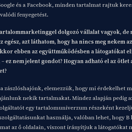
Google és a Facebook, minden tartalmat rajtuk kere
a valódi fenyegetést.
tartalommarketinggel dolgozó vállalat vagyok, de
z egész, azt láthatom, hogy ha nincs meg nekem a
akkor ebben az együttműködésben a látogatókat el
 – ez nem jelent gondot? Hogyan adható el az ötlet
et?
 a zászlóshajónk, elemezzük, hogy mi érdekelhet mé
ajánlunk nekik tartalmakat. Mindez alapján pedig a
olgáltatót egy tartalomuniverzum részeként kezeljü
szolgáltatásunkat használja, valóban lehet, hogy B
mat az ő oldalain, viszont irányítjuk a látogatókat 