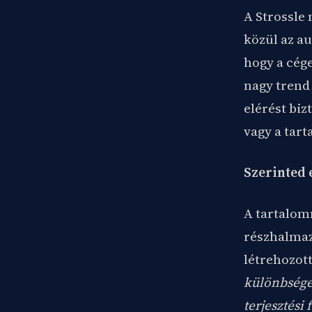
A Strossle 
közül az au
hogy a cég
nagy trend
elérést biz
vagy a tar
Szerinted 
A tartalom
részhalmaz
létrehozott
különbséget
terjesztési