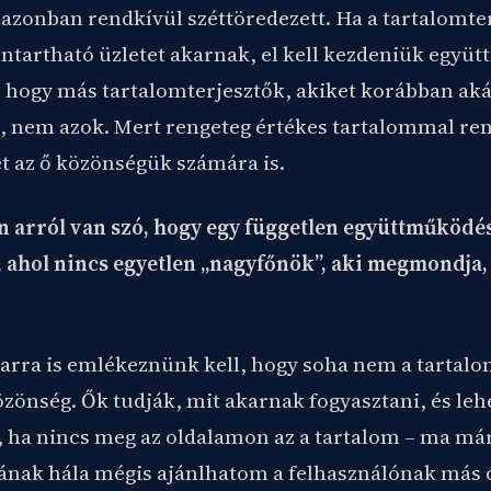
 azonban rendkívül széttöredezett. Ha a tartalomte
nntartható üzletet akarnak, el kell kezdeniük együt
 hogy más tartalomterjesztők, akiket korábban a
k, nem azok. Mert rengeteg értékes tartalommal re
et az ő közönségük számára is.
 arról van szó, hogy egy független együttműködé
, ahol nincs egyetlen „nagyfőnök”, aki megmondja
 arra is emlékeznünk kell, hogy soha nem a tartalo
zönség. Ők tudják, mit akarnak fogyasztani, és le
, ha nincs meg az oldalamon az a tartalom – ma már
ának hála mégis ajánlhatom a felhasználónak más o