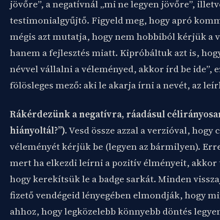
jövőre”, a negatívnál „mi ne legyen jövőre”, illet
testimonialgyűjtő. Figyeld meg, hogy apró kom
mégis azt mutatja, hogy nem hobbiból kérjük a 
hanem a fejlesztés miatt. Kipróbáltuk azt is, hog
névvel vállalni a véleményed, akkor írd be ide”, 
fölösleges mező: aki le akarja írni a nevét, az leír
Rákérdezünk a negatívra, ráadásul célirányosan
hiányoltál?”).
Vesd össze azzal a verzióval, hogy 
véleményét kérjük be (legyen az bármilyen). Erre
mert ha elkezdi leírni a pozitív élményeit, akkor
hogy kerekítsük le a badge sarkát. Minden visszaj
fizető vendégeid lényegében elmondják, hogy mit
ahhoz, hogy legközelebb könnyebb döntés legyen