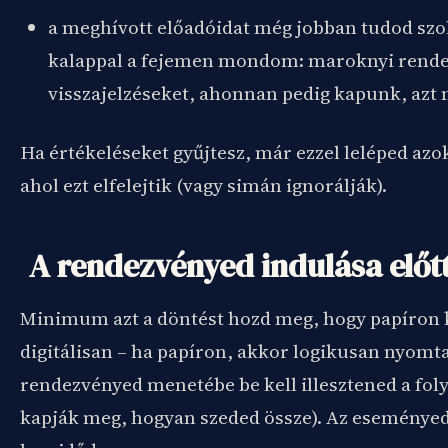
a meghívott előadóidat még jobban tudod szol
kalappal a fejemen mondom: maroknyi rend
visszajelzéseket, ahonnan pedig kapunk, azt
Ha értékeléseket gyűjtesz, már ezzel leléped az
ahol ezt elfelejtik (vagy simán ignorálják).
A rendezvényed indulása előtt
Minimum azt a döntést hozd meg, hogy papíron 
digitálisan – ha papíron, akkor logikusan nyomtat
rendezvényed menetébe be kell illesztened a fo
kapják meg, hogyan szeded össze). Az eseményed 