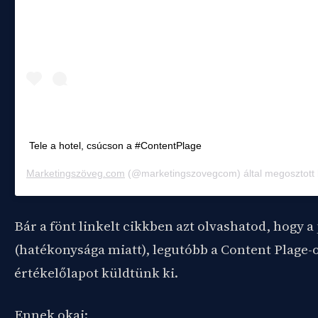
Tele a hotel, csúcson a #ContentPlage
Marketingszöveg.com
(@marketingszovegcom) által megosztott
Bár a fönt linkelt cikkben azt olvashatod, hogy 
(hatékonysága miatt), legutóbb a Content Plage-o
értékelőlapot küldtünk ki.
Ennek okai: