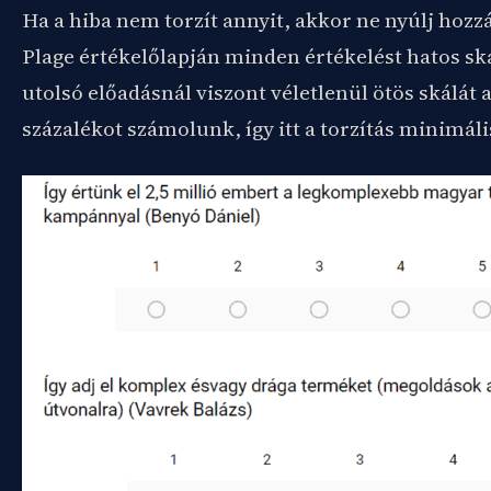
Ha a hiba nem torzít annyit, akkor ne nyúlj hozz
Plage értékelőlapján minden értékelést hatos sk
utolsó előadásnál viszont véletlenül ötös skálát
százalékot számolunk, így itt a torzítás minimális