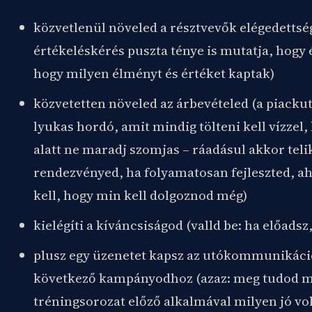
közvetlenül növeled a résztvevők elégedettség
értékeléskérés puszta ténye is mutatja, hogy 
hogy milyen élményt és értéket kaptak)
közvetetten növeled az árbevételed (a piackut
lyukas hordó, amit mindig tölteni kell vízzel
alatt ne maradj szomjas – ráadásul akkor teli
rendezvényed, ha folyamatosan fejleszted, a
kell, hogy min kell dolgoznod még)
kielégíti a kíváncsiságod (valld be: ha előadsz,
plusz egy üzenetet kapsz az utókommunikáci
következő kampányodhoz (azaz: meg tudod m
tréningsorozat előző alkalmával milyen jó vol