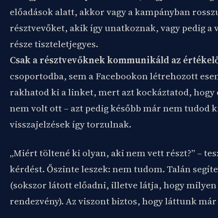
előadások alatt, akkor vagy a kampányban rosszu
résztvevőket, akik így unatkoznak, vagy pedig a
része tiszteletjegyes.
Csak a résztvevőknek kommunikáld az értékelő
csoportodba, sem a Facebookon létrehozott es
rakhatod ki a linket, mert azt kockáztatod, hogy o
nem volt ott – azt pedig később már nem tudod ki
visszajelzések így torzulnak.
„Miért töltené ki olyan, aki nem vett részt?” – tes
kérdést. Őszinte leszek: nem tudom. Talán segít
(sokszor látott előadni, illetve látja, hogy milye
rendezvény). Az viszont biztos, hogy láttunk már 