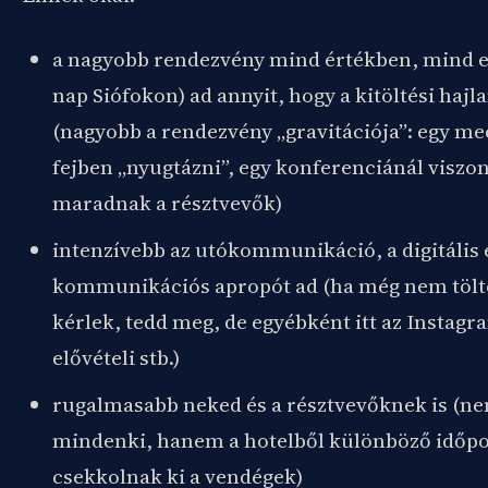
a nagyobb rendezvény mind értékben, mind e
nap Siófokon) ad annyit, hogy a kitöltési haj
(nagyobb a rendezvény „gravitációja”: egy m
fejben „nyugtázni”, egy konferenciánál viszo
maradnak a résztvevők)
intenzívebb az utókommunikáció, a digitális 
kommunikációs apropót ad (ha még nem töltö
kérlek, tedd meg, de egyébként itt az Instagr
elővételi stb.)
rugalmasabb neked és a résztvevőknek is (ne
mindenki, hanem a hotelből különböző időp
csekkolnak ki a vendégek)