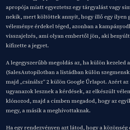
apropója miatt egyeztetsz egy tárgyalást vagy s
nekik, mert költöttek annyit, hogy illő egy ilyen
véleménye érdekel téged, azonban a kampányodh
visszajelzés, ami olyan embertől jön, aki benyúlt
kifizette a jegyet.
A legegyszerűbb megoldás az, ha külön kezeled a
(SalesAutopilotban a listádban külön szegmensk
majd „csinálsz” 2 külön Google Űrlapot. Azért az 
ugyanazok lesznek a kérdések, az elkészült vél
klónozod, majd a címben megadod, hogy az egyi
megy, a másik a meghívottaknak.
Ha egy rendezvényen azt látod, hogy a közönség 