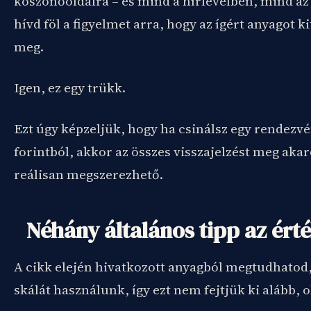
köszönőoldalra – és mind a hírlevélben, mind az 
hívd föl a figyelmet arra, hogy az ígért anyagot k
meg.
Igen, ez egy trükk.
Ezt úgy képzeljük, hogy ha csinálsz egy rendezvé
forintból, akkor az összes visszajelzést meg aka
reálisan megszerezhető.
Néhány általános tipp az ért
A cikk elején hivatkozott anyagból megtudhatod
skálát használunk, így ezt nem fejtjük ki alább, o