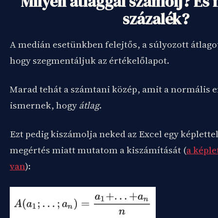
Milyen átlaggal számolj? És m
százalék?
A medián esetünkben felejtős, a súlyozott átlago
hogy szegmentáljuk az értékelőlapot.
Marad tehát a számtani közép, amit a normális
ismernek, hogy
átlag
.
Ezt pedig kiszámolja neked az Excel egy képlettel
megértés miatt mutatom a kiszámítását (
a képle
van
):