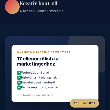
Kreatív Kontroll
A Kreatív Kontroll szerzője.
ONLINE MARKETING ESZKÖZTÁR
17 ellenőrzőlista a
marketingedhez
Weboldal, ami elad
Hírlevél, amit elolvasnak
Hirdetés, ami megtérül
Közösségi poszt, ami hat
+ 13 további pipálható lista
36 oldal · PDF