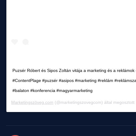
Puzsér Róbert és Sipos Zoltán vitája a marketing és a reklámok e
#ContentPlage #puzsér #asipos #marketing #reklám #reklámsz
#balaton #konferencia #magyarmarketing
Marketingszöveg.com
(@marketingszovegcom) által megosztott