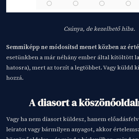
Csúnya, de kezelhető hiba.
Semmiképp ne módosítsd menet közben az érté
esetünkben a már néhány ember által kitöltött l
hatosra), mert az torzít a legtöbbet. Vagy küldd k
hozzá.
A diasort a köszönőoldal
Vagy ha nem diasort küldesz, hanem előadásfelvé
leiratot vagy bármilyen anyagot, akkor értelems