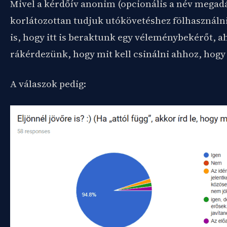
Mivel a kérdőív anonim (opcionális a név megadá
korlátozottan tudjuk utókövetéshez fölhasználni
is, hogy itt is beraktunk egy véleménybekérőt, a
rákérdezünk, hogy mit kell csinálni ahhoz, hogy j
A válaszok pedig: