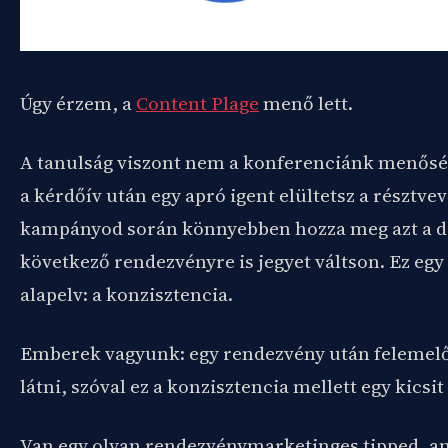
Úgy érzem, a
Content Plage
menő lett.
A tanulság viszont nem a konferenciánk menősé
a kérdőív után egy apró igent elültetsz a résztvev
kampányod során könnyebben hozza meg azt a dö
következő rendezvényre is jegyet váltson. Ez eg
alapelv: a konzisztencia.
Emberek vagyunk: egy rendezvény után felemelő 
látni, szóval ez a konzisztencia mellett egy kicsi
Van egy olyan rendezvénymarketinges tipped, am