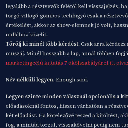
legalább a résztvevők felétől kell visszajelzés, ha
forgó-villogó-gombos techbigyó csak a résztvevő
értékelést, akkor az show-elemnek jó volt, hasz
nullához közelít.
Törölj ki minél több kérdést
. Csak arra kérdezz 
muszáj. Minél hosszabb a lap, annál többen fogj
marketingcélú kutatás 7 ökölszabályáról itt olva
Név nélküli legyen
. Enough said.
Legyen szinte minden válasznál opcionális a kit
előadásoknál fontos, hiszen várhatóan a résztve
két előadást. Ha kötelezővé teszed a kitöltést, 
fog, a mintád torzul, visszakövetni pedig nem tud