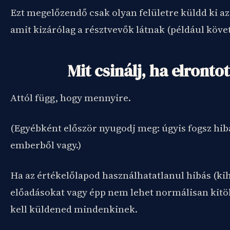
Ezt megelőzendő csak olyan felületre küldd ki az
amit kizárólag a résztvevők látnak (például köve
Mit csinálj, ha elronto
Attól függ, hogy mennyire.
(Egyébként először nyugodj meg: úgyis fogsz hib
emberből vagy.)
Ha az értékelőlapod használhatatlanul hibás (ki
előadásokat vagy épp nem lehet normálisan kitölt
kell küldened mindenkinek.