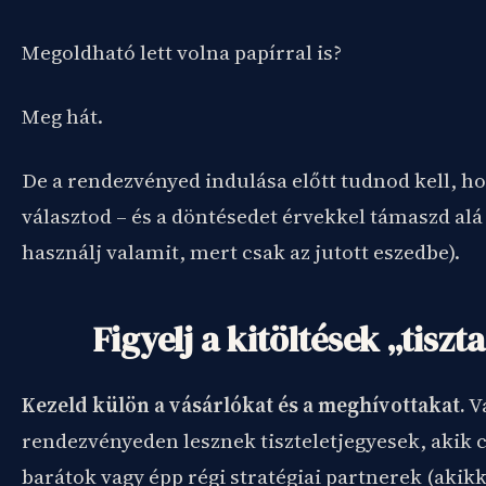
Megoldható lett volna papírral is?
Meg hát.
De a rendezvényed indulása előtt tudnod kell, ho
választod – és a döntésedet érvekkel támaszd alá 
használj valamit, mert csak az jutott eszedbe).
Figyelj a kitöltések „tiszt
Kezeld külön a vásárlókat és a meghívottakat.
V
rendezvényeden lesznek tiszteletjegyesek, akik 
barátok vagy épp régi stratégiai partnerek (akik