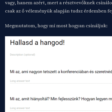
vagy, hanem azért, mert a résztvevőknek csinálo
csak az ő véleményük alapján tudsz érdemben fej
Megmutatom, hogy mi most hogyan csináljuk: