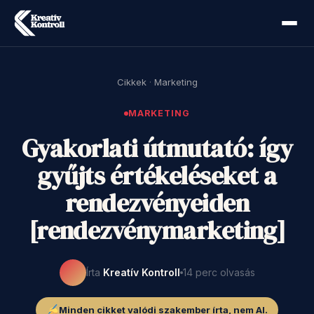
Cikkek
·
Marketing
MARKETING
Gyakorlati útmutató: így
gyűjts értékeléseket a
rendezvényeiden
[rendezvénymarketing]
Írta
Kreatív Kontroll
14 perc olvasás
Minden cikket valódi szakember írta, nem AI.