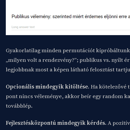
Gyakorlatilag minden permutációt kipróbáltun
„milyen volt a rendezvény?”; publikus vs. nyílt ér
legjobbnak most a képen látható felosztást tartj
Opcionális mindegyik kitöltése.
Ha kötelezővé t
pont nincs véleménye, akkor beír egy random ka
továbblép.
Fejlesztésközpontú mindegyik kérdés.
A pozitív