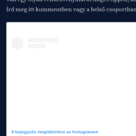
Írd meg itt kommentben vagy a belső csoportban
A bejegyzés megtekintése az Instagramon