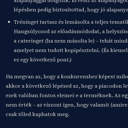
alapanyaggal dolgozik. Érvelsz az alapanyagod
lépésben pedig biztosítottad, hogy jó alapany
Tréninget tartasz és lemásolta a teljes temati
Hangsúlyozod az előadásmódodat, a helyszíne
a cateringet (ha nem másolta le) – tehát mind
amelyet nem tudott kopipésztelni. (És kiemel
ez egy következő pont.)
Ha megvan az, hogy a konkurenshez képest mibe
akkor a következő lépésed az, hogy a piacodon le
ezek valóban fontos elemei-e a terméknek. Az 
nem érték – az viszont igen, hogy valamit (amir
csak tőled kaphatok meg.