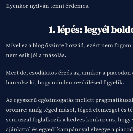
Ilyenkor nyilván tenni érdemes.
1. lépés: legyél bol
Mivel ez a blog őszinte hozzád, ezért nem fogom
nem esik jól a másolás.
Mert de, csodálatos érzés az, amikor a piacodon 
harcolsz ki, hogy minden rezdülésed figyelik.
Az egyszerű egósimogatás mellett pragmatikusab
örömre: amíg téged másol, téged elemezget és tég
sem azzal foglalkozik a kedves konkurens, hogy
ajánlattal és egyedi kampánnyal elvegye a piacod