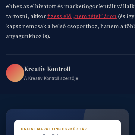
ehhez az elhivatott és marketingorientált vállal
tartozni, akkor
fizess elő „nem tétel” áron
(és így
kapsz nemcsak a belső csoporthoz, hanem a több
anyagunkhoz is).
Kreatív Kontroll
A Kreatív Kontroll szerzője.
ONLINE MARKETING ESZKÖZTÁR