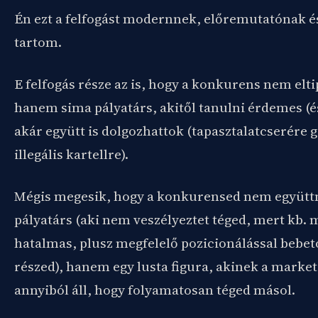
Én ezt a felfogást modernnek, előremutatónak é
tartom.
E felfogás része az is, hogy a konkurens nem elti
hanem sima pályatárs, akitől tanulni érdemes (és 
akár együtt is dolgozhattok (tapasztalatcserére
illegális kartellre).
Mégis megesik, hogy a konkurensed nem együt
pályatárs (aki nem veszélyeztet téged, mert kb. 
hatalmas, plusz megfelelő pozicionálással bebet
részed), hanem egy lusta figura, akinek a market
annyiból áll, hogy folyamatosan téged másol.