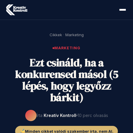
Cikkek
·
Marketing
MARKETING
Ezt csináld, ha a
konkurensed másol (5
lépés, hogy legyőzz
bárkit)
Írta
Kreatív Kontroll
10 perc olvasás
Minden cikket valódi szakember írta, nem AI.