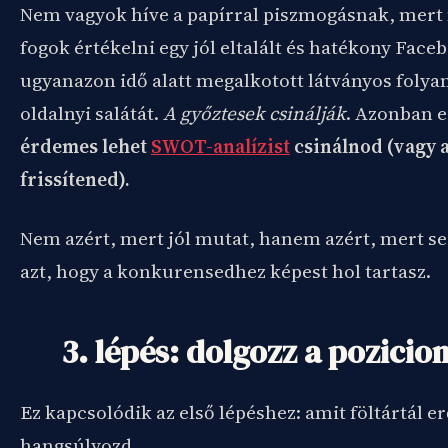
Nem vagyok híve a papírral piszmogásnak, mert
fogok értékelni egy jól eltalált és hatékony Face
ugyanazon idő alatt megalkotott látványos folya
oldalnyi salátát.
A győztesek csinálják
. Azonban e
érdemes lehet
SWOT-analízist
csinálnod (vagy 
frissítened).
Nem azért, mert jól mutat, hanem azért, mert se
azt, hogy a konkurensedhez képest hol tartasz.
3. lépés: dolgozz a pozici
Ez kapcsolódik az első lépéshez: amit föltártál er
hangsúlyozd.