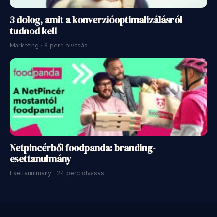
3 dolog, amit a konverzióoptimalizálásról
tudnod kell
Marketing · 6 perc olvasás
Netpincérből foodpanda: branding-
esettanulmány
Esettanulmány · 24 perc olvasás