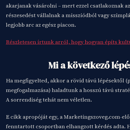
akarjanak vásárolni – mert ezzel csatlakoznak a
részesedést vállalnak a missziódból vagy szimplá
legjobb arc az egész piacon.
Részletesen írtunk arról, hogy hogyan építs kult
Mi a következő lépé
Ha megfigyelted, akkor a rövid távú lépésektől (p
megfogalmazása) haladtunk a hosszú távú stratég
A sorrendiség tehát nem véletlen.
E cikk apropóját egy, a Marketingszoveg.com-el
fenntartott csoportban elhangzott kérdés adta. H