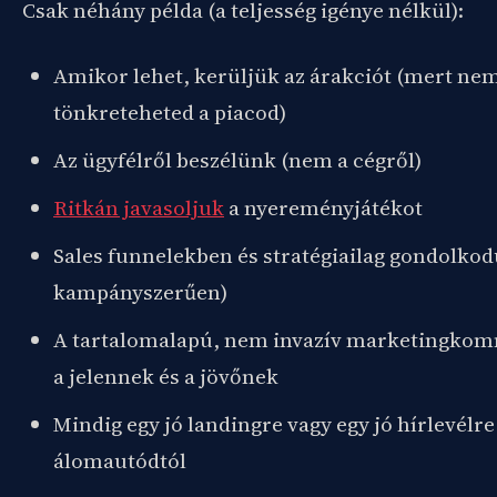
Csak néhány példa (a teljesség igénye nélkül):
Amikor lehet, kerüljük az árakciót (mert ne
tönkreteheted a piacod)
Az ügyfélről beszélünk (nem a cégről)
Ritkán javasoljuk
a nyereményjátékot
Sales funnelekben és stratégiailag gondolko
kampányszerűen)
A tartalomalapú, nem invazív marketingkom
a jelennek és a jövőnek
Mindig egy jó landingre vagy egy jó hírlevélre
álomautódtól