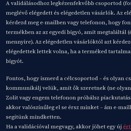
A validálásodhoz legkézenfekvőbb csoportod (forr
meglévő elégedett és elégedetlen vásárlók. Az el
kérdezd meg e-mailben vagy telefonon, hogy fon
termékben az az egyedi bigyó, amit megtaláltál (
mennyire). Az elégedetlen vásárlóktól azt kérde
elégedettek lettek volna, ha a terméked tartalma
bigyót.
Fontos, hogy ismerd a célcsoportod – és olyan c
kommunikálj velük, amit ők szeretnek (ne olyan
Zolit vagy engem telefonon próbálsz piackutatá
akkor valószínűleg el se érsz minket – ám e-mai
segítünk mindketten.
Ha a validációval megvagy, akkor jöhet egy új
ért