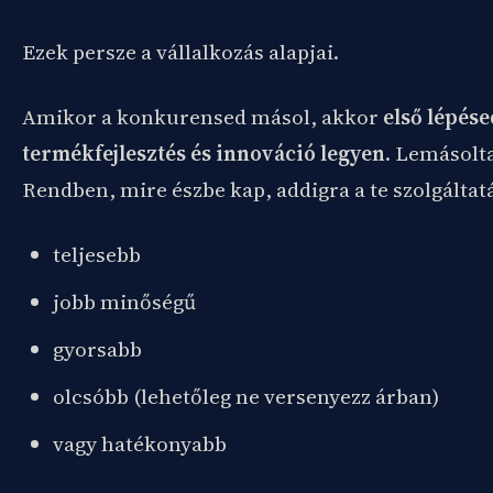
Ezek persze a vállalkozás alapjai.
Amikor a konkurensed másol, akkor
első lépése
termékfejlesztés és innováció legyen
. Lemásolta
Rendben, mire észbe kap, addigra a te szolgáltat
teljesebb
jobb minőségű
gyorsabb
olcsóbb (lehetőleg ne versenyezz árban)
vagy hatékonyabb