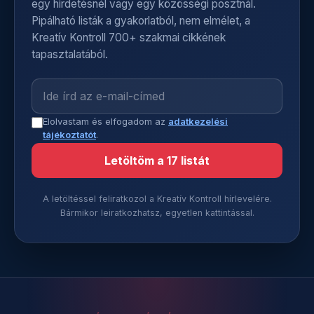
egy hirdetésnél vagy egy közösségi posztnál.
Pipálható listák a gyakorlatból, nem elmélet, a
Kreatív Kontroll 700+ szakmai cikkének
tapasztalatából.
Elolvastam és elfogadom az
adatkezelési
tájékoztatót
.
Letöltöm a 17 listát
A letöltéssel feliratkozol a Kreatív Kontroll hírlevelére.
Bármikor leiratkozhatsz, egyetlen kattintással.