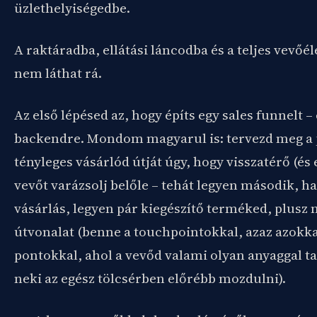
üzlethelyiségedbe.
A raktáradba, ellátási láncodba és a teljes vevő
nem láthat rá.
Az első lépésed az, hogy építs egy sales funnelt – 
backendre. Mondom magyarul is: tervezd meg a 
tényleges vásárlód útját úgy, hogy visszatérő (és
vevőt varázsolj belőle – tehát legyen második, 
vásárlás, legyen pár kiegészítő terméked, plusz
útvonalat (benne a touchpointokkal, azaz azokka
pontokkal, ahol a vevőd valami olyan anyaggal ta
neki az egész tölcsérben előrébb mozdulni).