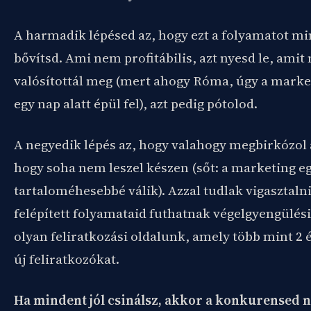
A harmadik lépésed az, hogy ezt a folyamatot mi
bővítsd. Ami nem profitábilis, azt nyesd le, ami
valósítottál meg (mert ahogy Róma, úgy a mark
egy nap alatt épül fel), azt pedig pótolod.
A negyedik lépés az, hogy valahogy megbirkózol a
hogy soha nem leszel készen (sőt: a marketing e
tartaloméhesebbé válik). Azzal tudlak vigasztaln
felépített folyamataid futhatnak végelgyengülés
olyan feliratkozási oldalunk, amely több mint 2 
új feliratkozókat.
Ha mindent jól csinálsz, akkor a konkurensed 