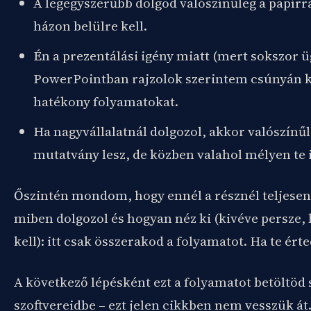
A legegyszerűbb dolgod valószínűleg a papírra
házon belülre kell.
Én a prezentálási igény miatt (mert sokszor 
PowerPointban rajzolok szerintem csúnyán 
hatékony folyamatokat.
Ha nagyvállalatnál dolgozol, akkor valószínűl
mutatvány lesz, de közben valahol mélyen te i
Őszintén mondom, hogy ennél a résznél teljese
miben dolgozol és hogyan néz ki (kivéve persze,
kell): itt csak összerakod a folyamatot. Ha te érte
A következő lépésként ezt a folyamatot betöltöd 
szoftvereidbe – ezt jelen cikkben nem vesszük át