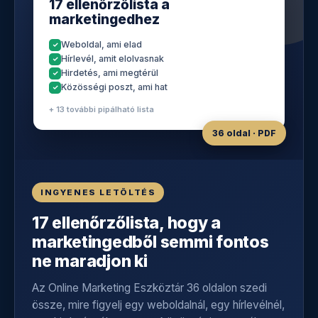
17 ellenőrzőlista a
marketingedhez
Weboldal, ami elad
Hírlevél, amit elolvasnak
Hirdetés, ami megtérül
Közösségi poszt, ami hat
+ 13 további pipálható lista
36 oldal · PDF
INGYENES LETÖLTÉS
17 ellenőrzőlista, hogy a
marketingedből semmi fontos
ne maradjon ki
Az Online Marketing Eszköztár 36 oldalon szedi
össze, mire figyelj egy weboldalnál, egy hírlevélnél,