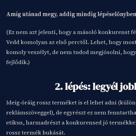
Amíg utánad megy, addig mindig lépéselőnyben 
(Ez nem azt jelenti, hogy a másoló konkurenst fé
Vedd komolyan az első perctől. Lehet, hogy mos
komoly veszélyt, de nem tudod megjósolni, hogy
fejlődik.)
2. lépés: legyél job
Ideig-óráig rossz terméket is el lehet adni (külö
reklámszöveggel), de egyrészt ez nem fenntarth
etikus, harmadrészt a konkurensed jó termékkel 
rossz termék bukását.