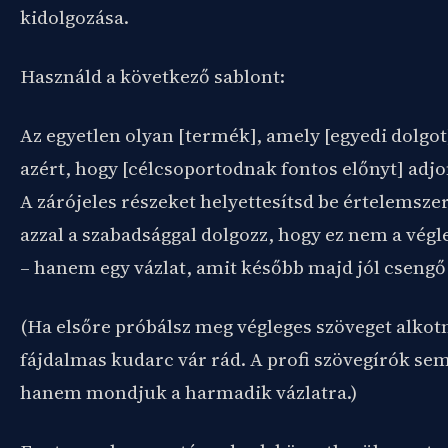
kidolgozása.
Használd a következő sablont:
Az egyetlen olyan [termék], amely [egyedi dolgo
azért, hogy [célcsoportodnak fontos előnyt] adjo
A zárójeles részeket helyettesítsd be értelemsze
azzal a szabadsággal dolgozz, hogy ez nem a vég
– hanem egy vázlat, amit később majd jól cseng
(Ha elsőre próbálsz meg végleges szöveget alkot
fájdalmas kudarc vár rád. A profi szövegírók sem 
hanem mondjuk a harmadik vázlatra.)