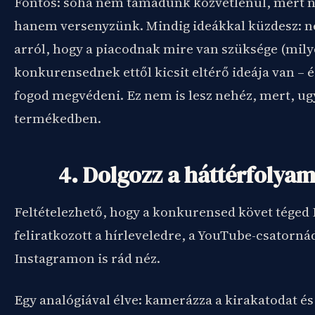
Fontos: soha nem támadunk közvetlenül, mert
hanem versenyzünk. Mindig ideákkal küzdesz: n
arról, hogy a piacodnak mire van szüksége (mily
konkurensednek ettől kicsit eltérő ideája van – é
fogod megvédeni. Ez nem is lesz nehéz, mert, ugy
termékedben.
4. Dolgozz a háttérfolya
Feltételezhető, hogy a konkurensed követ téged
feliratkozott a hírleveledre, a YouTube-csatornád
Instagramon is rád néz.
Egy analógiával élve: kamerázza a kirakatodat és