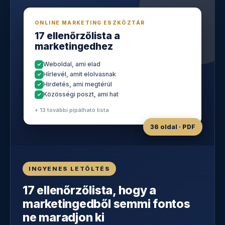
ONLINE MARKETING ESZKÖZTÁR
17 ellenőrzőlista a
marketingedhez
Weboldal, ami elad
Hírlevél, amit elolvasnak
Hirdetés, ami megtérül
Közösségi poszt, ami hat
+ 13 további pipálható lista
36 oldal · PDF
INGYENES LETÖLTÉS
17 ellenőrzőlista, hogy a
marketingedből semmi fontos
ne maradjon ki