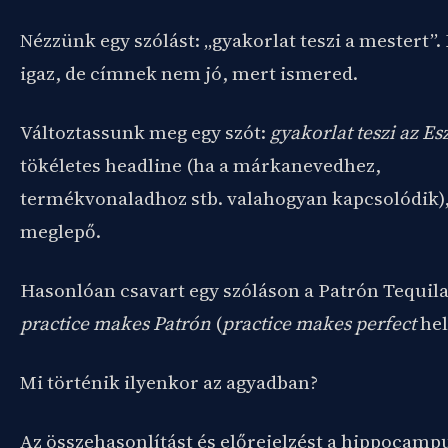
Nézzünk egy szólást: „gyakorlat teszi a mestert”.
igaz, de címnek nem jó, mert ismered.
Változtassunk meg egy szót:
gyakorlat teszi az Es
tökéletes headline (ha a márkanevedhez,
termékvonaladhoz stb. valahogyan kapcsolódik)
meglepő.
Hasonlóan csavart egy szóláson a Patrón Tequila
practice makes Patrón
(
practice makes perfect
hel
Mi történik ilyenkor az agyadban?
Az összehasonlítást és előrejelzést a hippocamp