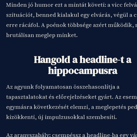
Minden jó humor ezt a mintát követi: a vicc felvá
szituációt, benned kialakul egy elvárás, végül a 
erre rácáfol. A poénok többsége azért működik,
brutálisan meglep minket.
Hangold a headline-t a
hippocampusra
Az agyunk folyamatosan összehasonlítja a
tapasztalatokat és előrejelzéseket gyárt. Az ese
egymásra következését elemzi, a meglepetés ped
kizökkenti, új impulzusokkal szembesíti.
Az aranyszabály: csempéssz a headline-ba egy vá