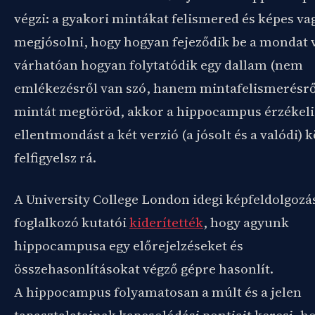
végzi: a gyakori mintákat felismered és képes va
megjósolni, hogy hogyan fejeződik be a mondat 
várhatóan hogyan folytatódik egy dallam (nem
emlékezésről van szó, hanem mintafelismerésről
mintát megtöröd, akkor a hippocampus érzékeli
ellentmondást a két verzió (a jósolt és a valódi) k
felfigyelsz rá.
A University College London idegi képfeldolgozá
foglalkozó kutatói
kiderítették
, hogy agyunk
hippocampusa egy előrejelzéseket és
összehasonlításokat végző gépre hasonlít.
A hippocampus folyamatosan a múlt és a jelen