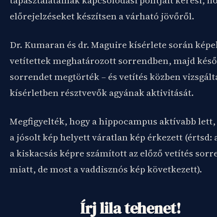
tapasztalatainak kapcsolódási pontjait keresi, h
előrejelzéseket készítsen a várható jövőről.
Dr. Kumaran és dr. Maguire kísérlete során képe
vetítettek meghatározott sorrendben, majd késő
sorrendet megtörték – és vetítés közben vizsgált
kísérletben résztvevők agyának aktivitását.
Megfigyelték, hogy a hippocampus aktívabb lett
a jósolt kép helyett váratlan kép érkezett (értsd: 
a kiskacsás képre számított az előző vetítés sorr
miatt, de most a vaddisznós kép következett).
Írj lila tehenet!