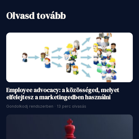
Olvasd tovább
Employee advocacy: a közösséged, melyet
elfelejtesz a marketingedben használni
Gondolkodj rendszerben · 13 perc olvasás