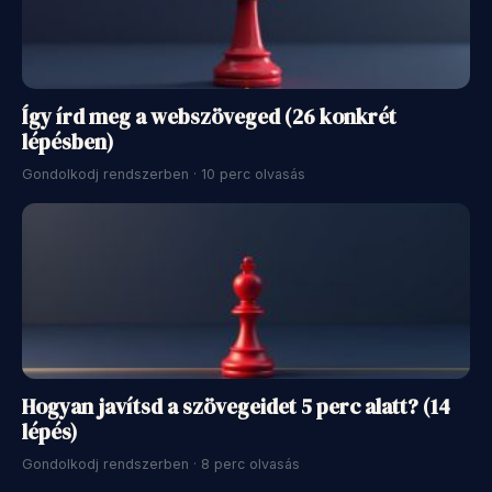
Így írd meg a webszöveged (26 konkrét
lépésben)
Gondolkodj rendszerben · 10 perc olvasás
Hogyan javítsd a szövegeidet 5 perc alatt? (14
lépés)
Gondolkodj rendszerben · 8 perc olvasás