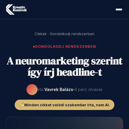
Cikkek
·
Gondolkodj rendszerben
GONDOLKODJ RENDSZERBEN
A neuromarketing szerint
így írj headline-t
Írta
Vavrek Balázs
4 perc olvasás
Minden cikket valódi szakember írta, nem AI.