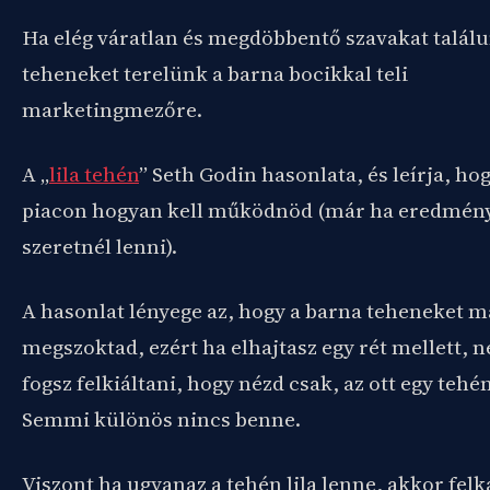
Ha elég váratlan és megdöbbentő szavakat találun
teheneket terelünk a barna bocikkal teli
marketingmezőre.
A „
lila tehén
” Seth Godin hasonlata, és leírja, ho
piacon hogyan kell működnöd (már ha eredmén
szeretnél lenni).
A hasonlat lényege az, hogy a barna teheneket m
megszoktad, ezért ha elhajtasz egy rét mellett, 
fogsz felkiáltani, hogy nézd csak, az ott egy tehén
Semmi különös nincs benne.
Viszont ha ugyanaz a tehén lila lenne, akkor fel