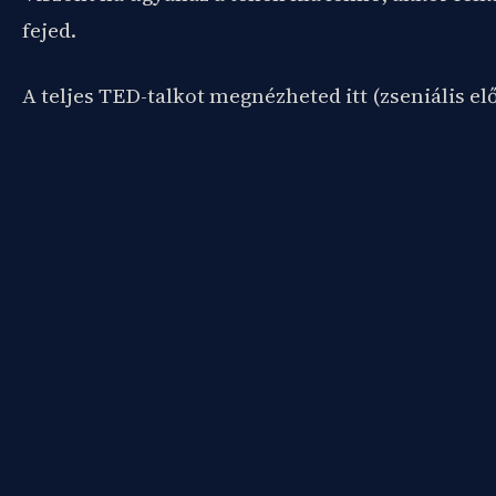
fejed.
A teljes TED-talkot megnézheted itt (zseniális el