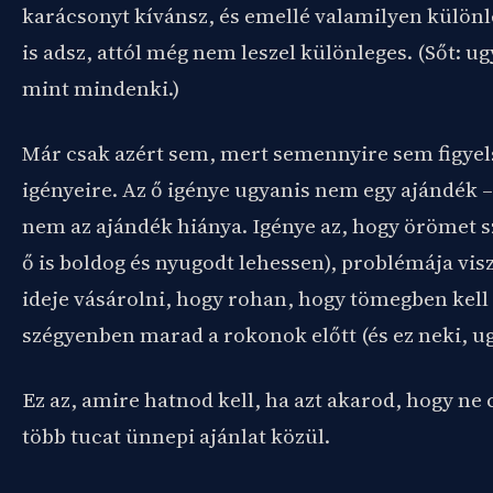
karácsonyt kívánsz, és emellé valamilyen külön
is adsz, attól még nem leszel különleges. (Sőt: u
mint mindenki.)
Már csak azért sem, mert semennyire sem figyel
igényeire. Az ő igénye ugyanis nem egy ajándék 
nem az ajándék hiánya. Igénye az, hogy örömet sz
ő is boldog és nyugodt lehessen), problémája vis
ideje vásárolni, hogy rohan, hogy tömegben kell
szégyenben marad a rokonok előtt (és ez neki, ug
Ez az, amire hatnod kell, ha azt akarod, hogy ne 
több tucat ünnepi ajánlat közül.