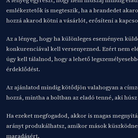
A lényeg egyrészt, hogy nem muszáj mindig elad
emlékeztetők is megteszik, ha a brandedet akaro
hozzá akarod kötni a vásárlót, erősíteni a kapcso
Az a lényeg, hogy ha különleges eseményen külde
konkurenciával kell versenyezned. Ezért nem elég
úgy kell tálalnod, hogy a lehető legszemélyesebbe
érdeklődést.
Az ajánlatod mindig kötődjön valahogyan a címze
hozzá, mintha a boltban az eladó tenné, aki húsz 
Ha ezeket megfogadod, akkor is magas megnyitási
arányt produkálhatsz, amikor mások küszködnek
maradásért.