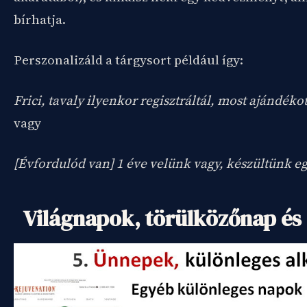
bírhatja.
Perszonalizáld a tárgysort például így:
Frici, tavaly ilyenkor regisztráltál, most ajándéko
vagy
[Évfordulód van] 1 éve velünk vagy, készültünk e
Világnapok, törülközőnap és 