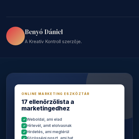
Benyó Dániel
A Kreatív Kontroll szerzője.
ONLINE MARKETING ESZKÖZTÁR
17 ellenőrzőlista a
marketingedhez
Weboldal, ami elad
Hírlevél, amit elolvasnak
Hirdetés, ami megtérül
Közösségi poszt, ami hat