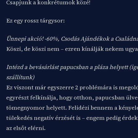
Csapjunk a konkrétumok közé!
Ez egy rossz tárgysor:
Ünnepi akció! -60%, Csodás Ajándékok a Családn
Köszi, de köszi nem – ezren kínálják nekem ugya
Intézd a bevásárlást papucsban a pláza helyett (i
szállítunk)
Ez viszont már egyszerre 2 problémára is megold
egyrészt felkínálja, hogy otthon, papucsban ülve
tömegnyomor helyett. Felidézi bennem a kényele
tülekedés negatív érzését is – engem pedig érde
az elsőt elérni.