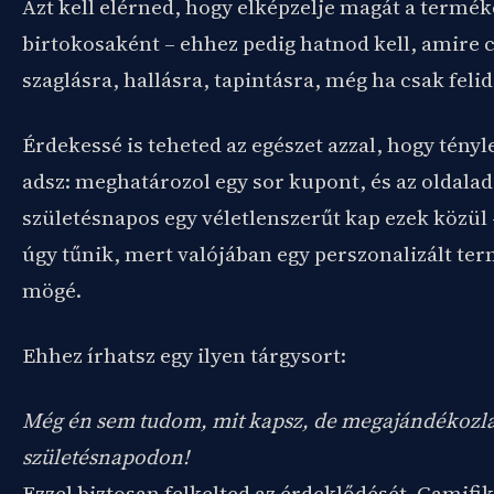
Azt kell elérned, hogy elképzelje magát a termék
birtokosaként – ehhez pedig hatnod kell, amire c
szaglásra, hallásra, tapintásra, még ha csak felid
Érdekessé is teheted az egészet azzal, hogy tény
adsz: meghatározol egy sor kupont, és az oldalad
születésnapos egy véletlenszerűt kap ezek közül
úgy tűnik, mert valójában egy perszonalizált te
mögé.
Ehhez írhatsz egy ilyen tárgysort:
Még én sem tudom, mit kapsz, de megajándékozl
születésnapodon!
Ezzel biztosan felkelted az érdeklődését. Gamifik