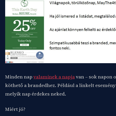
Minden nap
valaminek a napja
van – sok napon 
köthető a brandedhez. Például a linkelt eseményn
melyik nap érdekes neked.
Miért jó?