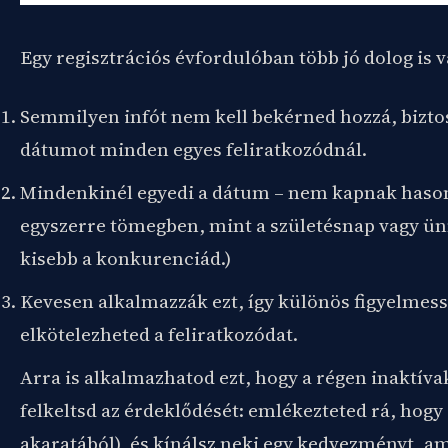
Egy regisztrációs évfordulóban több jó dolog is v
Semmilyen infót nem kell bekérned hozzá, bizto
dátumot minden egyes feliratkozódnál.
Mindenkinél egyedi a dátum – nem kapnak hason
egyszerre tömegben, mint a születésnap vagy ün
kisebb a konkurenciád.)
Kevesen alkalmazzák ezt, így különös figyelmess
elkötelezheted a feliratkozódat.
Arra is alkalmazhatod ezt, hogy a régen inaktíva
felkeltsd az érdeklődését: emlékezteted rá, hogy r
akaratából), és kínálsz neki egy kedvezményt, am