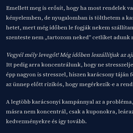
Emellett meg is erősít, hogy ha most rendelek v
kényelemben, de nyugalomban is tölthetem a kar
hetet, mert még időben le fogják nekem szállíta
szenteste nem „tartozom neked” cetliket adunk 
Vegyél mély levegőt! Még időben leszállítjuk az a
Itt pedig arra koncentrálunk, hogy ne stresszelje
épp nagyon is stresszel, hiszen karácsony táján 
az ünnep előtt rizikós, hogy megérkezik-e a rend
A legtöbb karácsonyi kampánnyal az a probléma
másra nem koncentrál, csak a kuponokra, leára
kedvezményekre és így tovább.