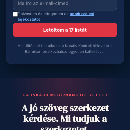
Elolvastam és elfogadom az
adatkezelési
tájékoztatót
.
Letöltöm a 17 listát
A letöltéssel feliratkozol a Kreatív Kontroll hírlevelére.
Bármikor leiratkozhatsz, egyetlen kattintással.
HA INKÁBB MEGÍRNÁNK HELYETTED
A jó szöveg szerkezet
kérdése. Mi tudjuk a
szerkezetet.