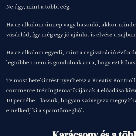
Ne úgy, mint a többi cég.
Ha az alkalom ünnep vagy hasonló, akkor mind
vásárlód, így még egy jó ajánlat is elvész a zajban
Ha az alkalom egyedi, mint a regisztráció évfordu
legtöbben nem is gondolnak arra, hogy ezt kihas
Te most betekintést nyerhetsz a Kreatív Kontroll
commerce tréningtematikájának 4 előadása közü
10 percébe – lássuk, hogyan szövegezz megnyitha
emelkedj ki a spamtömegből.
Karácsony és a töb