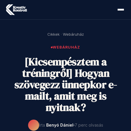
Cikkek
·
Webáruház
WEBÁRUHÁZ
[Kicsempésztem a
tréningről] Hogyan
szövegezz ünnepkor e-
mailt, amit meg is
nyitnak?
Írta
Benyó Dániel
7 perc olvasás