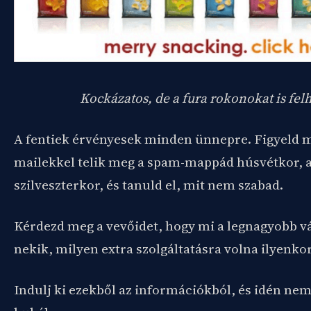
Kockázatos, de a fura rokonokat is fel
A fentiek érvényesek minden ünnepre. Figyeld m
mailekkel telik meg a spam-mappád húsvétkor, au
szilveszterkor, és tanuld el, mit nem szabad.
Kérdezd meg a vevőidet, hogy mi a legnagyobb v
nekik, milyen extra szolgáltatásra volna ilyenko
Indulj ki ezekből az információkból, és idén nem 