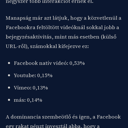
négyszer több interakciót érnek el.
Manapság már azt látjuk, hogy a közvetlenül a
Facebookra feltöltött videóknál sokkal jobb a
bejegyzésaktivitás, mint más esetben (külső
URL-ről), számokkal kifejezve ez:
Facebook natív videó: 0,53%
Youtube: 0,15%
Vimeo: 0,13%
más: 0,14%
A dominancia szembeötlő és igen, a Facebook
egy rakat pénzt invesztál abba, hogy a