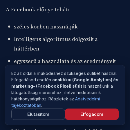
A Facebook előnye tehát:
széles körben használják
intelligens algoritmus dolgozik a
háttérben
egyszerű a használata és az eredmények
mérése
Ez az oldal a működéshez szükséges sütiket használ.
Elfogadásod esetén
analitikai (Google Analytics) és
rengeteg adatot dolgoz fel a háttérben (a
marketing- (Facebook Pixel) sütit
is használunk a
mi érdekünkben)
látogatottság méréséhez, illetve hirdetéseink
hatékonyságához. Részletek az
Adatvédelmi
tájékoztatóban
.
Mi a hátránya?
Elutasítom
Elfogadom