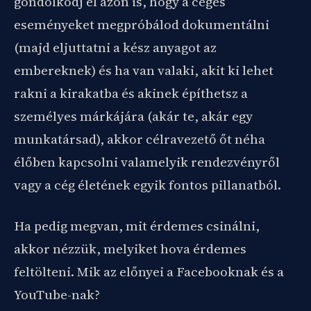
gondolkodj el azon is, hogy a céges
eseményeket megpróbálod dokumentálni
(majd eljuttatni a kész anyagot az
embereknek) és ha van valaki, akit ki lehet
rakni a kirakatba és akinek építhetsz a
személyes márkájára (akár te, akár egy
munkatársad), akkor célravezető őt néha
élőben kapcsolni valamelyik rendezvényről
vagy a cég életének egyik fontos pillanatból.
Ha pedig megvan, mit érdemes csinálni,
akkor nézzük, melyiket hova érdemes
feltölteni. Mik az előnyei a Facebooknak és a
YouTube-nak?