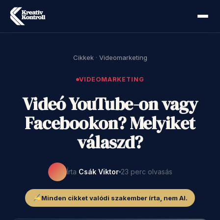
Cikkek
·
Videomarketing
VIDEOMARKETING
Videó YouTube-on vagy
Facebookon? Melyiket
válaszd?
Írta
Csák Viktor
23 perc olvasás
Minden cikket valódi szakember írta, nem AI.