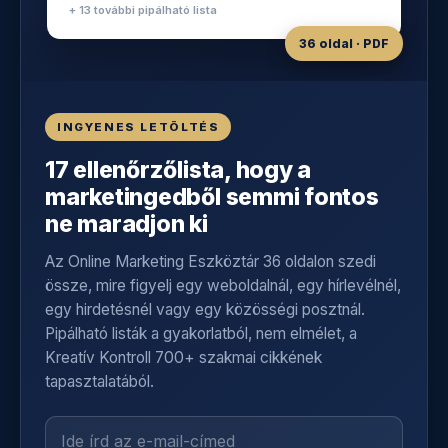
+ 13 további pipálható lista
36 oldal · PDF
INGYENES LETÖLTÉS
17 ellenőrzőlista, hogy a
marketingedből semmi fontos
ne maradjon ki
Az Online Marketing Eszköztár 36 oldalon szedi
össze, mire figyelj egy weboldalnál, egy hírlevélnél,
egy hirdetésnél vagy egy közösségi posztnál.
Pipálható listák a gyakorlatból, nem elmélet, a
Kreatív Kontroll 700+ szakmai cikkének
tapasztalatából.