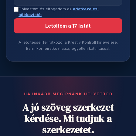
Elolvastam és elfogadom az
adatkezelési
tájékoztatót
.
Letöltöm a 17 listát
A letöltéssel feliratkozol a Kreatív Kontroll hírlevelére.
Bármikor leiratkozhatsz, egyetlen kattintással.
HA INKÁBB MEGÍRNÁNK HELYETTED
A jó szöveg szerkezet
kérdése. Mi tudjuk a
szerkezetet.