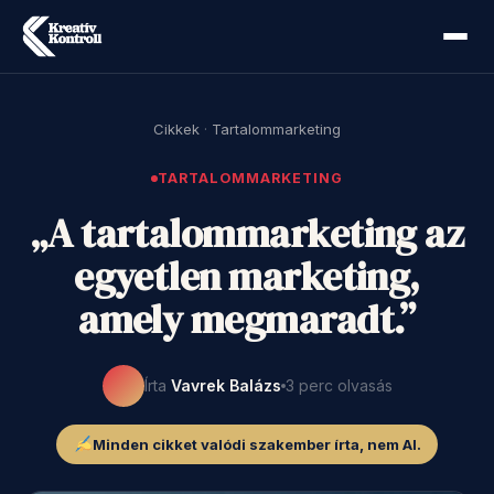
Cikkek
·
Tartalommarketing
TARTALOMMARKETING
„A tartalommarketing az
egyetlen marketing,
amely megmaradt.”
Írta
Vavrek Balázs
3 perc olvasás
Minden cikket valódi szakember írta, nem AI.