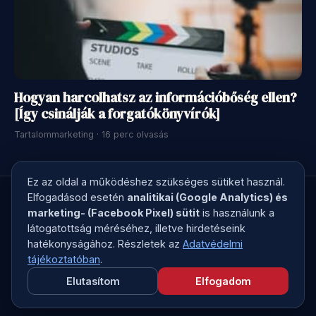
Hogyan harcolhatsz az információbőség ellen?
[Így csinálják a forgatókönyvírók]
Tartalommarketing · 16 perc olvasás
Ez az oldal a működéshez szükséges sütiket használ.
Elfogadásod esetén
analitikai (Google Analytics) és
marketing- (Facebook Pixel) sütit
is használunk a
látogatottság méréséhez, illetve hirdetéseink
© 2026 Kreatív Kontroll · Megírjuk a marketingszövegedet, ami
hatékonyságához. Részletek az
Adatvédelmi
elad
tájékoztatóban
.
Elutasítom
Elfogadom
Adatvédelem
ÁSZF
Etikai kódex
Kapcsolat