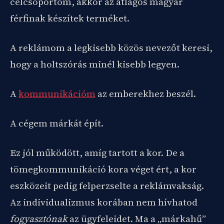
célcsoportom, akkor az átlagos magyar
férfinak készítek terméket.
A reklámom a legkisebb közös nevezőt keresi,
hogy a holtszórás minél kisebb legyen.
A
kommunikációm
az emberekhez beszél.
A cégem márkát épít.
Ez jól működött, amíg tartott a kor. De a
tömegkommunikáció kora véget ért, a kor
eszközeit pedig felperzselte a reklámvakság.
Az individualizmus korában nem hívhatod
fogyasztónak
az ügyfeleidet. Ma a „márkahű”