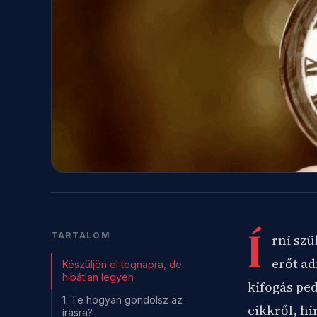
Í
TARTALOM
rni szü
erőt ad
Készüljön el tegnapra, de
hibátlan legyen
kifogás ped
1. Te hogyan gondolsz az
cikkről, hi
írásra?