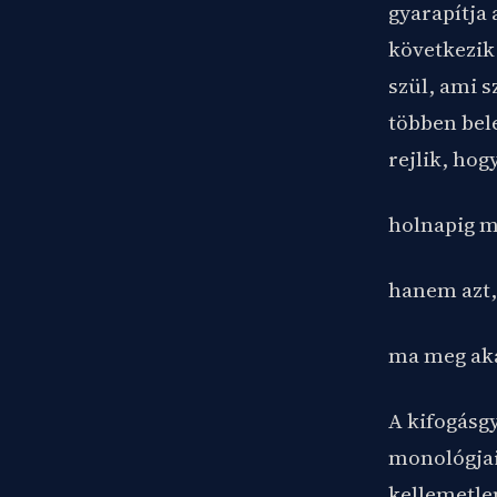
gyarapítja
következik 
szül, ami s
többen bele
rejlik, hog
holnapig m
hanem azt,
ma meg aka
A kifogásg
monológjai
kellemetle