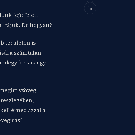
nk feje felett.
n rájuk. De hogyan?
b területen is
ására számtalan
mindegyik csak egy
 megírt szöveg
 részlegében,
kell érned azzal a
övegírási