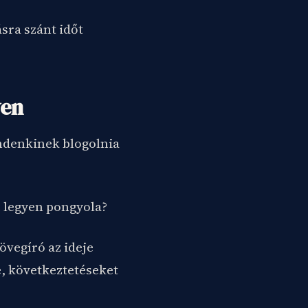
sra szánt időt
yen
indenkinek blogolnia
e legyen pongyola?
övegíró az ideje
e, következtetéseket