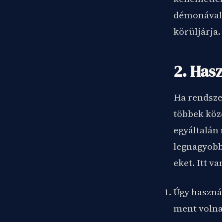
démonával 
körüljárja.
2. Has
Ha rendsze
többek közö
egyáltalán
legnagyobb 
eket. Itt v
Úgy használ
ment volna