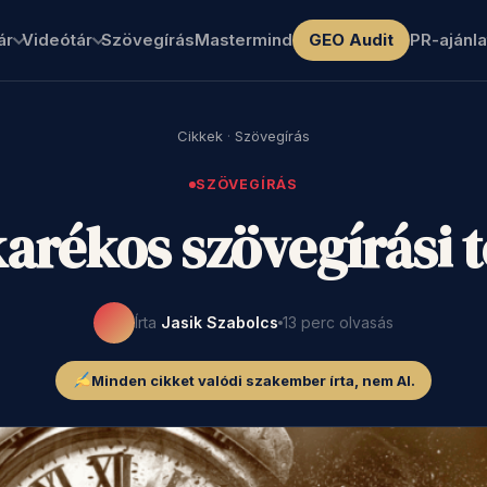
ár
Videótár
Szövegírás
Mastermind
GEO Audit
PR-ajánla
Cikkek
·
Szövegírás
SZÖVEGÍRÁS
karékos szövegírási 
Írta
Jasik Szabolcs
13 perc olvasás
Minden cikket valódi szakember írta, nem AI.