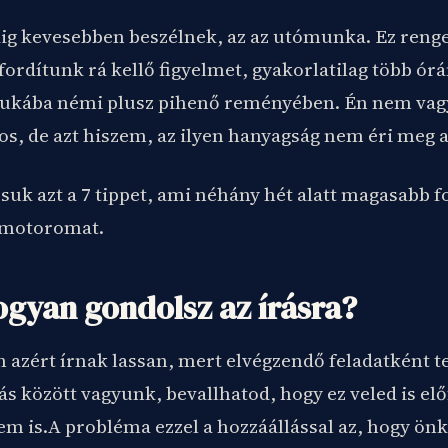
ig kevesebben beszélnek, az az utómunka. Ez renget
ordítunk rá kellő figyelmet, gyakorlatilag több órán
ukába némi plusz pihenő reményében. Én nem vag
os, de azt hiszem, az ilyen hanyagság nem éri meg a
suk azt a 7 tippet, ami néhány hét alatt magasabb f
 motoromat.
hogyan gondolsz az írásra?
 azért írnak lassan, mert elvégzendő feladatként te
s között vagyunk, bevallhatod, hogy ez veled is elő
em is.A probléma ezzel a hozzáállással az, hogy önk