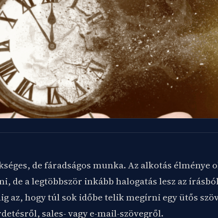
kséges, de fáradságos munka. Az alkotás élménye o
ni, de a legtöbbször inkább halogatás lesz az írásbó
ig az, hogy túl sok időbe telik megírni egy ütős szö
rdetésről, sales- vagy e-mail-szövegről.