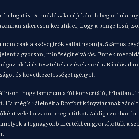
 a halogatás Damoklész kardjaként lebeg mindannyiu
zonban sikeresen kerülik el, hogy a penge lesújtso
 nem csak a szövegírók vállát nyomja. Számos egyé
jelent a gyorsan, minőségit elvárás. Ennek megold
olgoztak ki és teszteltek az évek során. Ráadásul 
ságot és következetességet igényel.
llítom, hogy ismerem a jól konvertáló, hibátlanul
t. Ha mégis rálelnék a Roxfort könyvtárának zárolt
őként veled osztom meg a titkot. Addig azonban be 
, amelyek a legnagyobb mértékben gyorsították a sz
m.