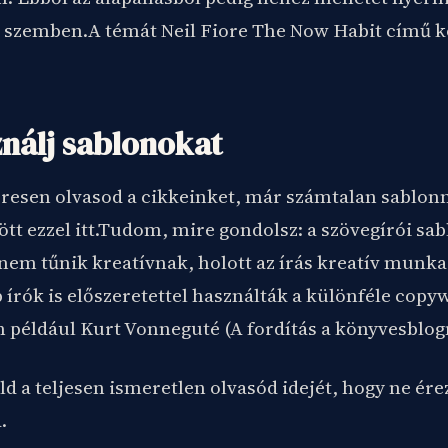
szemben.A témát Neil Fiore The Now Habit című 
ználj sablonokat
resen olvasod a cikkeinket, már számtalan sablonna
tt ezzel itt.Tudom, mire gondolsz: a szövegírói sa
 nem tűnik kreatívnak, holott az írás kreatív munk
írók is előszeretettel használták a különféle copy
an például Kurt Vonneguté (A fordítás a könyvesblo
d a teljesen ismeretlen olvasód idejét, hogy ne ére
.