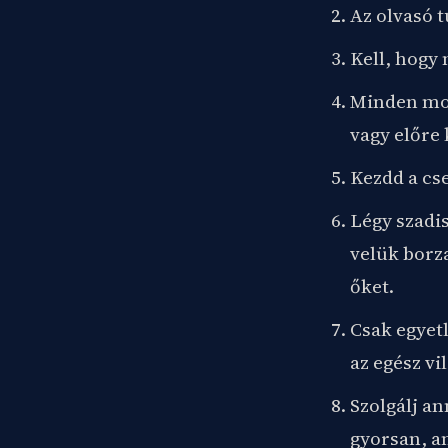
Az olvasó 
Kell, hogy 
Minden mond
vagy előre
Kezdd a cs
Légy szadi
velük borz
őket.
Csak egyetl
az egész v
Szolgálj a
gyorsan, a