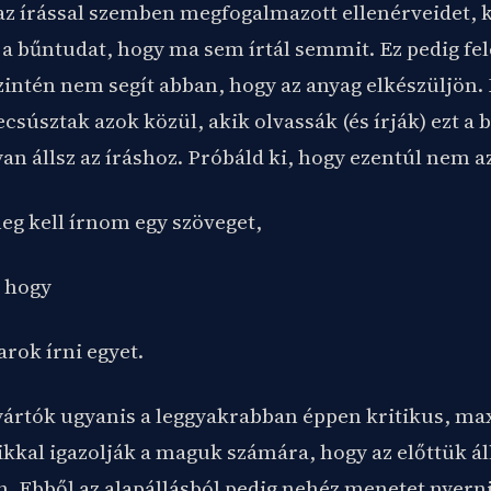
 az írással szemben megfogalmazott ellenérveidet, k
a bűntudat, hogy ma sem írtál semmit. Ez pedig fel
zintén nem segít abban, hogy az anyag elkészüljön.
csúsztak azok közül, akik olvassák (és írják) ezt a 
yan állsz az íráshoz. Próbáld ki, hogy ezentúl nem
eg kell írnom egy szöveget,
 hogy
rok írni egyet.
yártók ugyanis a leggyakrabban éppen kritikus, ma
kkal igazolják a maguk számára, hogy az előttük áll
n. Ebből az alapállásból pedig nehéz menetet nyerni