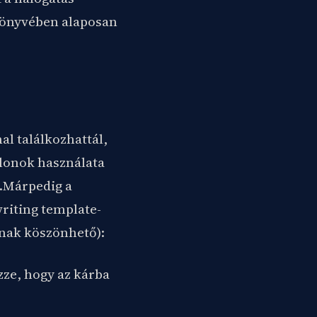
könyvében alaposan
l találkozhattál,
blonok használata
a.Márpedig a
writing template-
gnak köszönhető):
zze, hogy az kárba