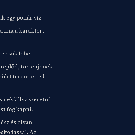
ak egy pohár víz.
atnia a karaktert
e csak lehet.
ereplőd, történjenek
miért teremtetted
s nekiállsz szeretni
st fog kapni.
dsz és olyan
oskodással. Az