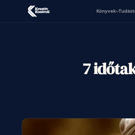
Könyvek
Tudást
7 időta