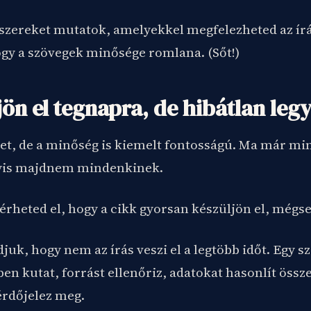
zereket mutatok, amelyekkel megfelezheted az írá
ogy a szövegek minősége romlana. (Sőt!)
jön el tegnapra, de hibátlan leg
get, de a minőség is kiemelt fontosságú. Ma már m
yis majdnem mindenkinek.
érheted el, hogy a cikk gyorsan készüljön el, mégs
juk, hogy nem az írás veszi el a legtöbb időt. Egy sz
en kutat, forrást ellenőriz, adatokat hasonlít össz
érdőjelez meg.