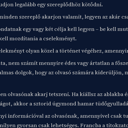
tudjon legalább egy szereplődhöz kötődni.
minden szereplő akarjon valamit, legyen az akár cs
atnak egy vagy két célja kell legyen – be kell mut
 kell mozdítania a cselekményt.
elekményt olyan közel a történet végéhez, amennyir
sta, nem számít mennyire édes vagy ártatlan a fősz
almas dolgok, hogy az olvasó számára kiderüljön, 
en olvasónak akarj tetszeni. Ha kiállsz az ablakba é
ilágot, akkor a sztorid úgymond hamar tüdőgyulladá
nnyi információval az olvasónak, amennyivel csak tu
milyen gyorsan csak lehetséges. Francba a titokzat