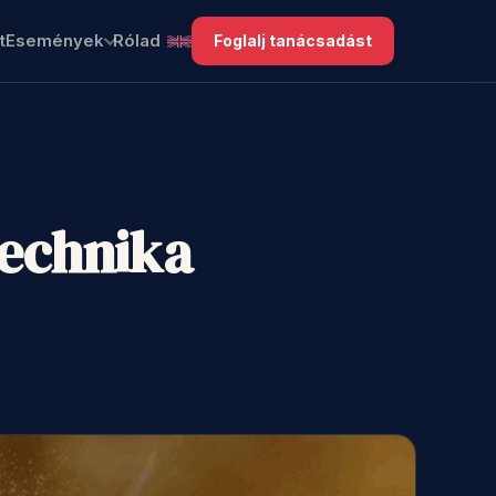
t
Események
Rólad
Foglalj tanácsadást
technika