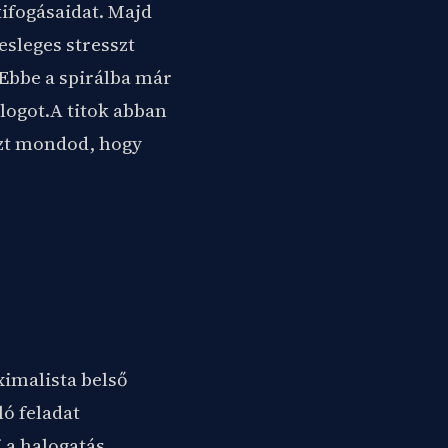
ifogásaidat. Majd
esleges stresszt
 Ebbe a spirálba már
blogot.A titok abban
 azt mondod, hogy
ximalista belső
ó feladat
 a halogatás