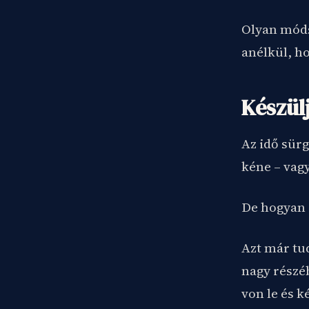
Olyan móds
anélkül, h
Készül
Az idő sür
kéne – vag
De hogyan 
Azt már tud
nagy részéb
von le és k