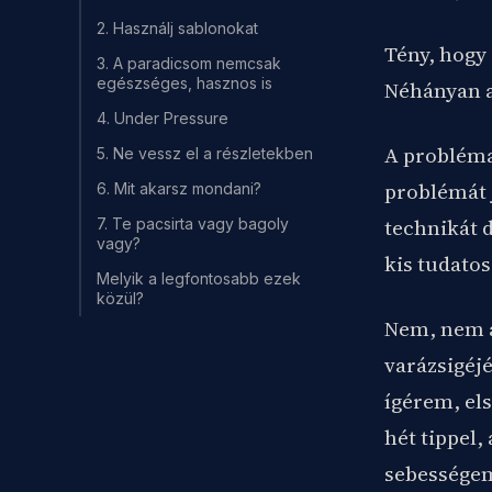
2. Használj sablonokat
Tény, hogy
3. A paradicsom nemcsak
egészséges, hasznos is
Néhányan a
4. Under Pressure
A probléma
5. Ne vessz el a részletekben
problémát 
6. Mit akarsz mondani?
technikát d
7. Te pacsirta vagy bagoly
vagy?
kis tudatos
Melyik a legfontosabb ezek
közül?
Nem, nem á
varázsigéjé
ígérem, els
hét tippel
sebessége