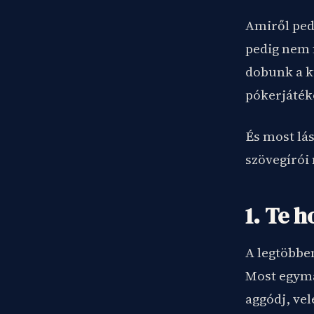
Amiről ped
pedig nem f
dobunk a k
pókerjáték
És most lás
szövegírói
1. Te 
A legtöbben
Most egymá
aggódj, vel