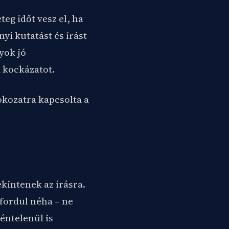
eg időt vesz el, ha
yi kutatást és írást
yok jó
 kockázatot.
okozatra kapcsolta a
kintenek az írásra.
fordul néha – ne
éntelenül is