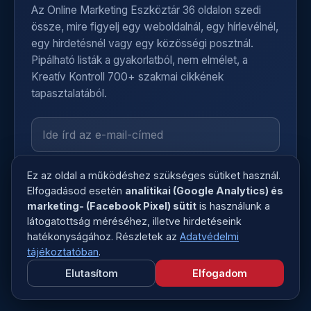
Az Online Marketing Eszköztár 36 oldalon szedi
össze, mire figyelj egy weboldalnál, egy hírlevélnél,
egy hirdetésnél vagy egy közösségi posztnál.
Pipálható listák a gyakorlatból, nem elmélet, a
Kreatív Kontroll 700+ szakmai cikkének
tapasztalatából.
Elolvastam és elfogadom az
adatkezelési
tájékoztatót
.
Ez az oldal a működéshez szükséges sütiket használ.
Elfogadásod esetén
analitikai (Google Analytics) és
Letöltöm a 17 listát
marketing- (Facebook Pixel) sütit
is használunk a
látogatottság méréséhez, illetve hirdetéseink
hatékonyságához. Részletek az
Adatvédelmi
A letöltéssel feliratkozol a Kreatív Kontroll hírlevelére.
Bármikor leiratkozhatsz, egyetlen kattintással.
tájékoztatóban
.
Elutasítom
Elfogadom