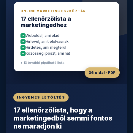
ONLINE MARKETING ESZKÖZTÁR
17 ellenőrzőlista a
marketingedhez
Weboldal, ami elad
Hírlevél, amit elolvasnak
Hirdetés, ami megtérül
Közösségi poszt, ami hat
+ 13 további pipálható lista
36 oldal · PDF
INGYENES LETÖLTÉS
17 ellenőrzőlista, hogy a
marketingedből semmi fontos
ne maradjon ki