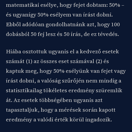
matematikai esélye, hogy fejet dobtam: 50% –
és ugyanígy 50% esélyem van írást dobni.
Ebből adódóan gondolhatnánk azt, hogy 100
dobásból 50 fej lesz és 50 írás, de ez tévedés.
Hiába osztottuk ugyanis el a kedvező esetek
számát (1) az összes eset számával (2) és
kaptuk meg, hogy 50% esélyünk van fejet vagy
írást dobni, a valóság szűrőjén nem mindig a
statisztikailag tökéletes eredmény szüremlik
át. Az esetek többségében ugyanis azt
tapasztaljuk, hogy a mérések során kapott
eredmény a valódi érték körül ingadozik.