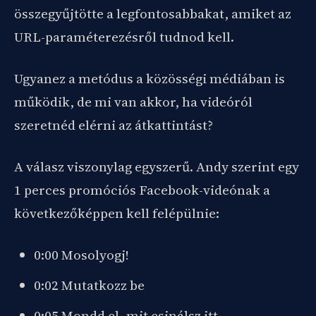
összegyűjtötte a legfontosabbakat, amiket az
URL-paraméterezésről tudnod kell.
Ugyanez a metódus a közösségi médiában is
működik, de mi van akkor, ha videóról
szeretnéd elérni az átkattintást?
A válasz viszonylag egyszerű. Andy szerint egy
1 perces promóciós Facebook-videónak a
következőképpen kell felépülnie:
0:00 Mosolyogj!
0:02 Mutatkozz be
0:05 Mondd el, mit csinálsz itt