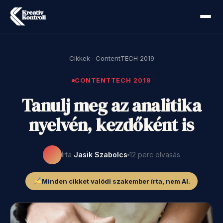
Cikkek
·
ContentTECH 2019
CONTENTTECH 2019
Tanulj meg az analitika
nyelvén, kezdőként is
Írta
Jasik Szabolcs
12 perc olvasás
Minden cikket valódi szakember írta, nem AI.