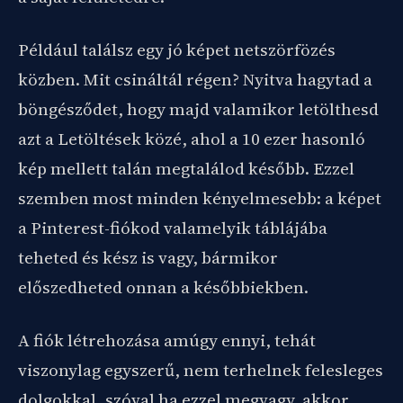
Például találsz egy jó képet netszörfözés
közben. Mit csináltál régen? Nyitva hagytad a
böngésződet, hogy majd valamikor letölthesd
azt a Letöltések közé, ahol a 10 ezer hasonló
kép mellett talán megtalálod később. Ezzel
szemben most minden kényelmesebb: a képet
a Pinterest-fiókod valamelyik táblájába
teheted és kész is vagy, bármikor
előszedheted onnan a későbbiekben.
A fiók létrehozása amúgy ennyi, tehát
viszonylag egyszerű, nem terhelnek felesleges
dolgokkal, szóval ha ezzel megvagy, akkor