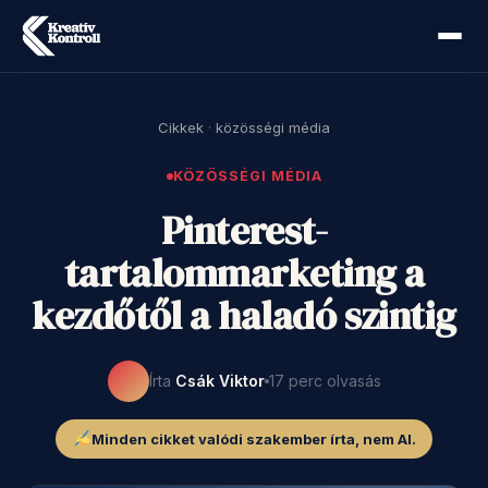
Cikkek
·
közösségi média
KÖZÖSSÉGI MÉDIA
Pinterest-
tartalommarketing a
kezdőtől a haladó szintig
Írta
Csák Viktor
17 perc olvasás
Minden cikket valódi szakember írta, nem AI.