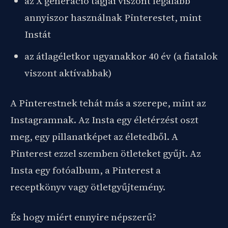
az X generáció tagjai viszont legalább
annyiszor használnak Pinterestet, mint
Instát
az átlagéletkor ugyanakkor 40 év (a fiatalok
viszont aktívabbak)
A Pinterestnek tehát más a szerepe, mint az
Instagramnak. Az Insta egy életérzést oszt
meg, egy pillanatképet az életedből. A
Pinterest ezzel szemben ötleteket gyűjt. Az
Insta egy fotóalbum, a Pinterest a
receptkönyv vagy ötletgyűjtemény.
És hogy miért ennyire népszerű?