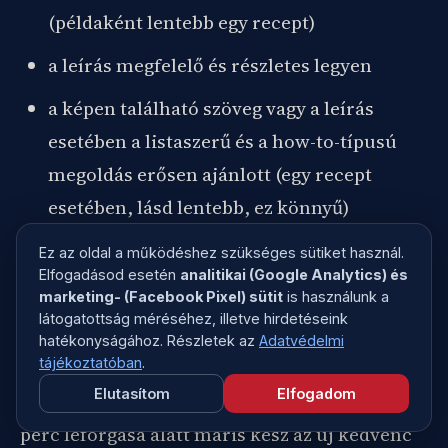
(példaként lentebb egy recept)
a leírás megfelelő és részletes legyen
a képen található szöveg vagy a leírás
esetében a listaszerű és a how-to-típusú
megoldás erősen ajánlott (egy recept
esetében, lásd lentebb, ez könnyű)
legyen tiszta a CTA (ha van)
Ez az oldal a működéshez szükséges sütiket használ.
Elfogadásod esetén
analitikai (Google Analytics) és
marketing- (Facebook Pixel) sütit
is használunk a
Leírás:
látogatottság méréséhez, illetve hirdetéseink
hatékonyságához. Részletek az
Adatvédelmi
tájékoztatóban
.
Hot dogban is van új a nap alatt. Bolondítsd
Elutasítom
Elfogadom
meg egy kis sörrel és egy ízletes szafttal és 20
perc leforgása alatt máris kész az új kedvenc