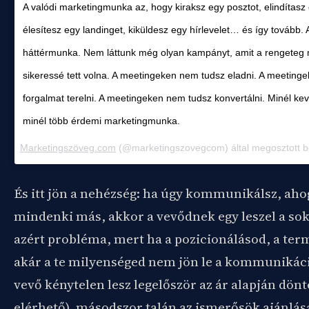
A valódi marketingmunka az, hogy kiraksz egy posztot, elindítasz 
élesítesz egy landinget, kiküldesz egy hírlevelet… és így tovább.
háttérmunka. Nem láttunk még olyan kampányt, amit a rengeteg
sikeressé tett volna. A meetingeken nem tudsz eladni. A meeting
forgalmat terelni. A meetingeken nem tudsz konvertálni. Minél k
minél több érdemi marketingmunka.
Marketingszöveg.com
(@marketingszovegcom) által megosztott b
És itt jön a nehézség: ha úgy kommunikálsz, aho
mindenki más, akkor a vevődnek egy leszel a sok
azért probléma, mert ha a pozicionálásod, a ter
akár a te milyenséged nem jön le a kommunikáci
vevő kénytelen lesz legelőször az ár alapján dönt
elérhető), másodszor talán az ismerősök ajánlása