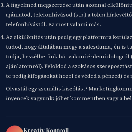
A figyelmed megszerzése után azonnal elkülöníti 
ajánlatod, telefonhívásod (stb.) a többi hírlevéltő
telefonhívástól. Ez most valami más.
Az elkülönítés után pedig egy platformra kerülsz a
tudod, hogy általában megy a salesduma, én is 
tudja, beszélhetünk hát valami érdemi dologról
ajánlatomról). Feloldod a szokásos szereposztást
te pedig kifogásokat hozol és véded a pénzed) és r
Olvastál egy zseniális kiszólást? Marketingkom
ínyencek vagyunk: jöhet kommentben vagy a bel
Kreatív Kontroll