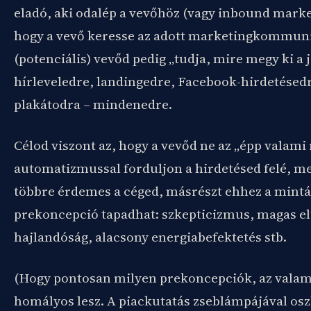
eladó, aki odalép a vevőhöz (vagy inbound market
hogy a vevő keresse az adott marketingkommuni
(potenciális) vevőd pedig „tudja, mire megy ki a j
hírleveledre, landingedre, Facebook-hirdetésed
plakátodra – mindenedre.
Célod viszont az, hogy a vevőd ne az „épp valami
automatizmussal forduljon a hirdetésed felé, me
többre érdemes a céged, másrészt ehhez a mintá
prekoncepció tapadhat: szkepticizmus, magas el
hajlandóság, alacsony energiabefektetés stb.
(Hogy pontosan milyen prekoncepciók, az vala
homályos lesz. A piackutatás zseblámpájával osz