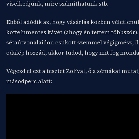
viselkedjünk, mire számíthatunk stb.
Ebből adódik az, hogy vásárlás közben véletlenü
koffeinmentes kávét (ahogy én tettem többször),
sétaútvonalaidon csukott szemmel végigmész, ill
odalép hozzád, akkor tudod, hogy mit fog monda
Végezd el ezt a tesztet Zolival, ő a sémákat mutat
másodperc alatt: