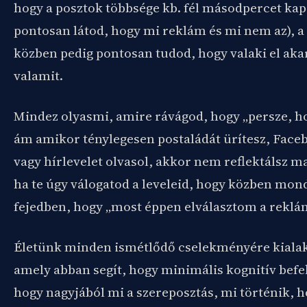
hogy a posztok többsége kb. fél másodpercet kap 
pontosan látod, hogy mi reklám és mi nem az), a
közben pedig pontosan tudod, hogy valaki el aka
valamit.
Mindez olyasmi, amire rávágod, hogy „persze, ho
ám amikor ténylegesen postaládát ürítesz, Face
vagy hírlevelet olvasol, akkor nem reflektálsz m
ha te úgy válogatod a leveleid, hogy közben mon
fejedben, hogy „most éppen elválasztom a reklám
Életünk minden ismétlődő cselekményére kialak
amely abban segít, hogy minimális kognitív befek
hogy nagyjából mi a szereposztás, mi történik, 