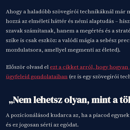
Ahogy a haladóbb szövegírói technikáknál már m
hozzá az elméleti háttér és némi alaptudás – hi
szavak számítanak, hanem a megértés és a strat
szike is csak eszköz: a valódi mágia a sebész prec
mozdulatsora, amellyel megmenti az életed).
Először olvasd el
ezt a cikket arról, hogy hogyan 
ügyfeleid gondolataiban
(ez is egy szövegírói tec
„Nem lehetsz olyan, mint a t
A pozicionálásod kudarca az, ha a piacod egynek 
és ez jogosan sérti az egódat.