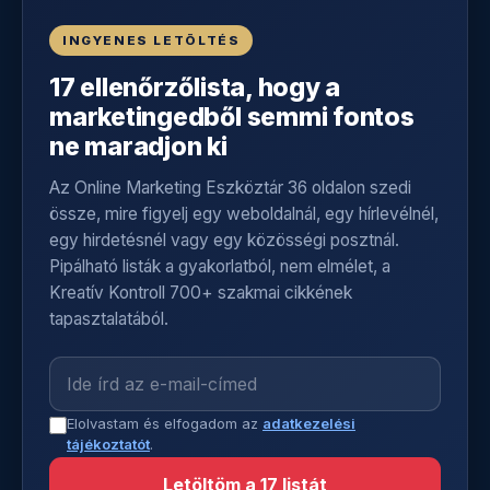
INGYENES LETÖLTÉS
17 ellenőrzőlista, hogy a
marketingedből semmi fontos
ne maradjon ki
Az Online Marketing Eszköztár 36 oldalon szedi
össze, mire figyelj egy weboldalnál, egy hírlevélnél,
egy hirdetésnél vagy egy közösségi posztnál.
Pipálható listák a gyakorlatból, nem elmélet, a
Kreatív Kontroll 700+ szakmai cikkének
tapasztalatából.
Elolvastam és elfogadom az
adatkezelési
tájékoztatót
.
Letöltöm a 17 listát