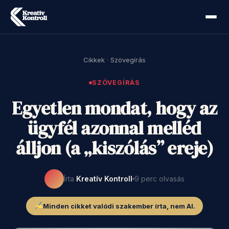
Cikkek
·
Szövegírás
SZÖVEGÍRÁS
Egyetlen mondat, hogy az
ügyfél azonnal melléd
álljon (a „kiszólás” ereje)
Írta
Kreatív Kontroll
9 perc olvasás
Minden cikket valódi szakember írta, nem AI.