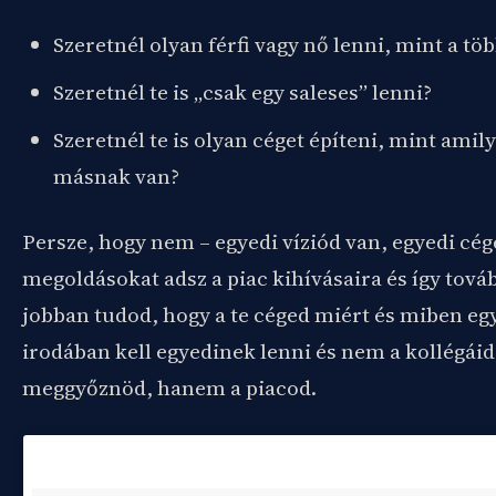
Szeretnél olyan férfi vagy nő lenni, mint a töb
Szeretnél te is „csak egy saleses” lenni?
Szeretnél te is olyan céget építeni, mint ami
másnak van?
Persze, hogy nem – egyedi víziód van, egyedi cég
megoldásokat adsz a piac kihívásaira és így tová
jobban tudod, hogy a te céged miért és miben eg
irodában kell egyedinek lenni és nem a kollégáida
meggyőznöd, hanem a piacod.