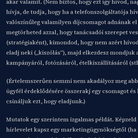
akar valamit. (Nem biztos, hogy ezt így hívod, 
hívja, de tudja, hogy ha a telefonszolgáltatója hí
valószínűleg valamilyen díjcsomagot adnának el 
megtörheted azzal, hogy tanácsadói szerepet vesz
(stratégiaként), kimondod, hogy nem azért hívod
eladj neki („kiszólás”), majd elkezdesz mondjuk 
kampányáról, fotózásáról, ételkiszállításáról (st
(Értelemszerűen semmi nem akadályoz meg abba
ügyfél érdeklődésére összerakj egy csomagot és l
csináljuk ezt, hogy eladjunk.)
Mutatok egy szerintem izgalmas példát. Képzeld e
hírlevelet kapsz egy marketingügynökségtől (ha 