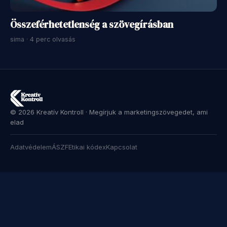
Összeférhetetlenség a szövegírásban
sima · 4 perc olvasás
© 2026 Kreatív Kontroll · Megírjuk a marketingszövegedet, ami
elad
Adatvédelem
ÁSZF
Etikai kódex
Kapcsolat