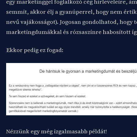
egy marketinggel foglalkozó cég hírleveleire, 
semmit, akkor élj a gyanúperrel, hogy nem értik
nevű vajákosságot). Jogosan gondolhatod, hogy te
marketingdumákkal és rózsaszínre habosított íg
Ekkor pedig ez fogad:
Nézzünk egy még izgalmasabb példát!