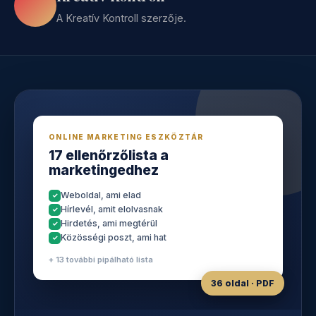
A Kreatív Kontroll szerzője.
ONLINE MARKETING ESZKÖZTÁR
17 ellenőrzőlista a
marketingedhez
Weboldal, ami elad
Hírlevél, amit elolvasnak
Hirdetés, ami megtérül
Közösségi poszt, ami hat
+ 13 további pipálható lista
36 oldal · PDF