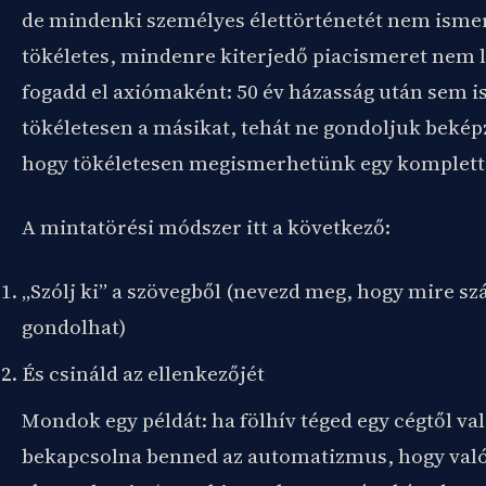
de mindenki személyes élettörténetét nem isme
tökéletes, mindenre kiterjedő piacismeret nem lé
fogadd el axiómaként: 50 év házasság után sem 
tökéletesen a másikat, tehát ne gondoljuk bekép
hogy tökéletesen megismerhetünk egy komplett
A mintatörési módszer itt a következő:
„Szólj ki” a szövegből (nevezd meg, hogy mire s
gondolhat)
És csináld az ellenkezőjét
Mondok egy példát: ha fölhív téged egy cégtől va
bekapcsolna benned az automatizmus, hogy való