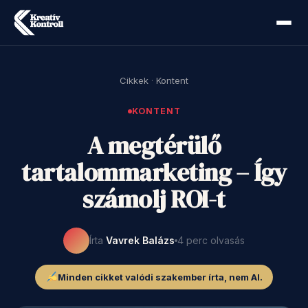
Cikkek
·
Kontent
KONTENT
A megtérülő
tartalommarketing – Így
számolj ROI-t
Írta
Vavrek Balázs
4 perc olvasás
Minden cikket valódi szakember írta, nem AI.