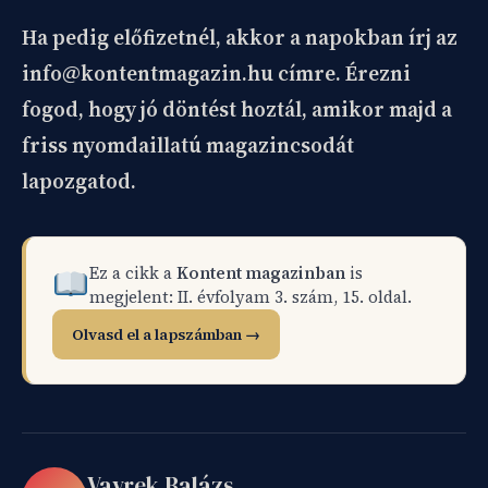
Ha pedig előfizetnél, akkor a napokban írj az
info@kontentmagazin.hu címre. Érezni
fogod, hogy jó döntést hoztál, amikor majd a
friss nyomdaillatú magazincsodát
lapozgatod.
Ez a cikk a
Kontent magazinban
is
megjelent: II. évfolyam 3. szám, 15. oldal.
Olvasd el a lapszámban →
Vavrek Balázs