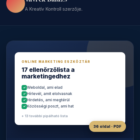
A Kreatív Kontroll szerzője.
ONLINE MARKETING ESZKÖZTÁR
17 ellenőrzőlista a
marketingedhez
Weboldal, ami elad
Hírlevél, amit elolvasnak
Hirdetés, ami megtérül
Közösségi poszt, ami hat
+ 13 további pipálható lista
36 oldal · PDF