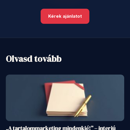
Kérek ajánlatot
Olvasd tovább
„A tartalommarketing mindenkié!” – interjú