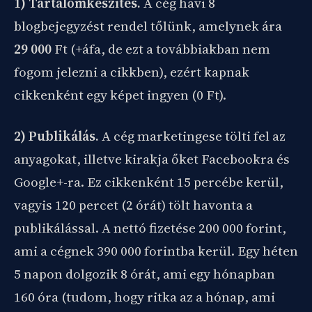
1) Tartalomkészítés.
A cég havi 8
blogbejegyzést rendel tőlünk, amelynek ára
29 000
Ft (+áfa, de ezt a továbbiakban nem
fogom jelezni a cikkben), ezért kapnak
cikkenként egy képet ingyen (0 Ft).
2) Publikálás.
A cég marketingese tölti fel az
anyagokat, illetve kirakja őket Facebookra és
Google+-ra. Ez cikkenként 15 percébe kerül,
vagyis 120 percet (2 órát) tölt havonta a
publikálással. A nettó fizetése 200 000 forint,
ami a cégnek 390 000 forintba kerül. Egy héten
5 napon dolgozik 8 órát, ami egy hónapban
160 óra (tudom, hogy ritka az a hónap, ami