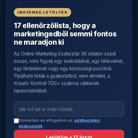
INGYENES LETÖLTÉS
17 ellenőrzőlista, hogy a
marketingedből semmi fontos
ne maradjon ki
Az Online Marketing Eszköztár 36 oldalon szedi
össze, mire figyelj egy weboldalnál, egy hírlevélnél,
egy hirdetésnél vagy egy közösségi posztnál.
Pipálható listák a gyakorlatból, nem elmélet, a
Kreatív Kontroll 700+ szakmai cikkének
tapasztalatából.
Elolvastam és elfogadom az
adatkezelési
tájékoztatót
.
Letöltöm a 17 listát