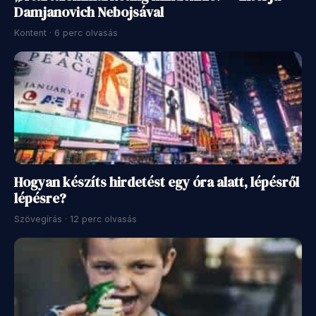
Damjanovich Nebojsával
Kontent · 6 perc olvasás
Hogyan készíts hirdetést egy óra alatt, lépésről
lépésre?
Szövegírás · 12 perc olvasás