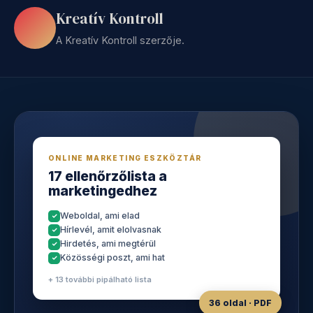
Kreatív Kontroll
A Kreatív Kontroll szerzője.
ONLINE MARKETING ESZKÖZTÁR
17 ellenőrzőlista a
marketingedhez
Weboldal, ami elad
Hírlevél, amit elolvasnak
Hirdetés, ami megtérül
Közösségi poszt, ami hat
+ 13 további pipálható lista
36 oldal · PDF