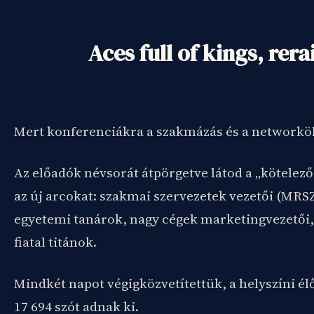
Aces full of kings, rerai
Mert konferenciákra a szakmázás és a networkölé
Az előadók névsorát átpörgetve látod a „kötelez
az új arcokat: szakmai szervezetek vezetői (MR
egyetemi tanárok, nagy cégek marketingvezetői
fiatal titánok.
Mindkét napot végigközvetítettük, a helyszíni é
17 694 szót adnak ki.