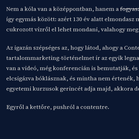
Nem a kóla van a középpontban, hanem a
fogyas
így egymás között: azért 130 év alatt elmondasz 
cukrozott vízről el lehet mondani, valahogy meg k
Az igazán szépséges az, hogy látod, ahogy a Cont
tartalommarketing-történelmet ír az egyik legn
van a videó, még konferencián is bemutatják, és
elcsigázva bóklásznak, és mintha nem értenék, 
egyetemi kurzusok gerincét adja majd, akkora d
Egyről a kettőre, pushról a contentre.