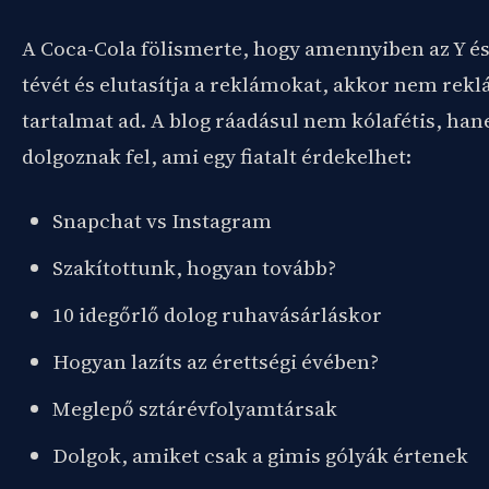
A Coca-Cola fölismerte, hogy amennyiben az Y é
tévét és elutasítja a reklámokat, akkor nem re
tartalmat ad. A blog ráadásul nem kólafétis, ha
dolgoznak fel, ami egy fiatalt érdekelhet:
Snapchat vs Instagram
Szakítottunk, hogyan tovább?
10 idegőrlő dolog ruhavásárláskor
Hogyan lazíts az érettségi évében?
Meglepő sztárévfolyamtársak
Dolgok, amiket csak a gimis gólyák értenek