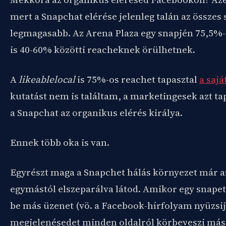
mert a Snapchat elérése jelenleg talán az összes s
legmagasabb. Az Arena Plaza egy snapjén 75,5%-o
is 40-60% közötti reacheknek örülhetnek.
A
likeablelocal
is 75%-os reachet tapasztal
a sajá
kutatást nem is találtam, a marketingesek azt ta
a Snapchat az organikus elérés királya.
Ennek több oka is van.
Egyrészt maga a Snapchet hálás környezet már az
egymástól elszeparálva látod. Amikor egy snapet
be más üzenet (vö. a Facebook-hírfolyam nyüzsij
megjelenésedet minden oldalról körbeveszi más 