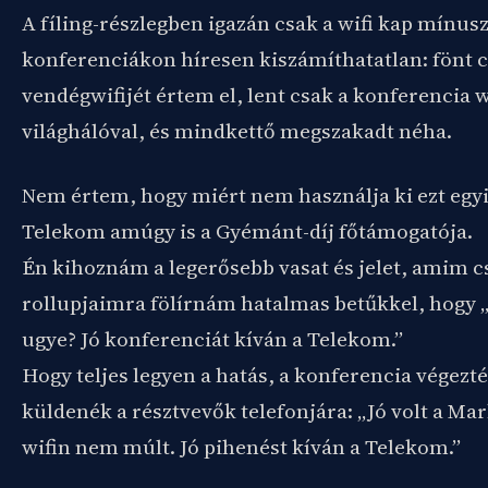
A fíling-részlegben igazán csak a wifi kap mínus
konferenciákon híresen kiszámíthatatlan: fönt c
vendégwifijét értem el, lent csak a konferencia wi
világhálóval, és mindkettő megszakadt néha.
Nem értem, hogy miért nem használja ki ezt egyi
Telekom amúgy is a Gyémánt-díj főtámogatója.
Én kihoznám a legerősebb vasat és jelet, amim c
rollupjaimra fölírnám hatalmas betűkkel, hogy „B
ugye? Jó konferenciát kíván a Telekom.”
Hogy teljes legyen a hatás, a konferencia végezt
küldenék a résztvevők telefonjára: „Jó volt a M
wifin nem múlt. Jó pihenést kíván a Telekom.”