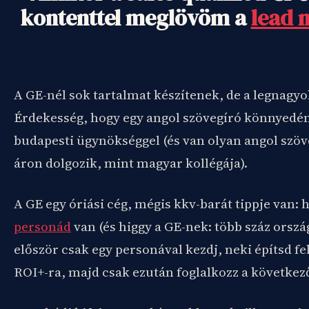
kontenttel meglövöm a
lead 
A GE-nél sok tartalmat készítenek, de a legnagyo
Érdekesség, hogy egy angol szövegíró könnyedén
budapesti ügynökséggel (és van olyan angol szöv
áron dolgozik, mint magyar kollégája).
A GE egy óriási cég, mégis kkv-barát tippje van:
personád
van (és higgy a GE-nek: több száz orszá
először csak egy personával kezdj, neki építsd fel
ROI+-ra, majd csak ezután foglalkozz a következ