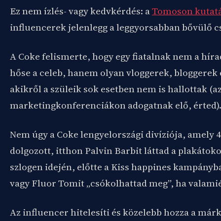
Ez nem ízlés- vagy kedvkérdés: a
Tomoson kutatá
influencerek jelenlegg a leggyorsabban bővülő c
A Coke felismerte, hogy egy fiatalnak nem a hír
hőse a celeb, hanem olyan vloggerek, bloggerek
akikről a szüleik sok esetben nem is hallottak (a
marketingkonferenciákon adogatnak elő, érted)
Nem úgy a Coke lengyelországi divíziója, amely 
dolgozott, itthon Palvin Barbit láttad a plakátok
szlogen idején, előtte a Kiss happines kampány
vagy Fluor Tomit „csókolhattad meg”, ha valamiér
Az influencer hitelesíti és közelebb hozza a márk