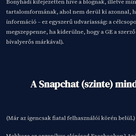
Bonyhádi kifejezetten híve a blognak, illetve mi
tartalomformának, ahol nem derül ki azonnal, ho
információ – ez egyszerű udvariasság: a célcsopo
megszeppenne, ha kiderülne, hogy a GE a szerző
bivalyerős márkával).
A Snapchat (szinte) mind
(Már az igencsak fiatal felhasználói körén belül.)
Mekkora az organikus elérésed Facebookon? Azé