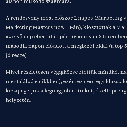
alapon működő szakmára.
A rendezvény most először 2 napos (Marketing Vá
Marketing Masters nov. 18-án), kiosztották a Ma
az első nap ebéd után párhuzamosan 5 teremben
második napon előadott a megbízói oldal (a top 
jó része).
Mivel részletesen végigközvetítettük mindkét na
megtalálod e cikkben), ezért ez nem egy klasszik
kicsipegetjük a legnagyobb híreket, és eltöpren
helyzetén.