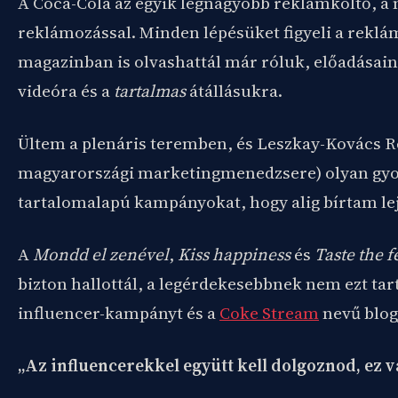
A Coca-Cola az egyik legnagyobb reklámköltő, a 
reklámozással. Minden lépésüket figyeli a rekl
magazinban is olvashattál már róluk, előadásai
videóra és a
tartalmas
átállásukra.
Ültem a plenáris teremben, és Leszkay-Kovács R
magyarországi marketingmenedzsere) olyan gyor
tartalomalapú kampányokat, hogy alig bírtam lej
A
Mondd el zenével
,
Kiss happiness
és
Taste the f
bizton hallottál, a legérdekesebbnek nem ezt ta
influencer-kampányt és a
Coke Stream
nevű blog
„Az influencerekkel együtt kell dolgoznod, ez v