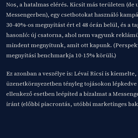
Nos, a hatalmas elérés. Kicsit más területen (de
Messengerben), egy csetbotokat használó kampá
30-40%-os megnyitást ért el 48 órán belül, és a t
hasonló: új csatorna, ahol nem vagyunk reklámü
mindent megnyitunk, amit ott kapunk. (Perspektí
megnyitási benchmarkja 10-15% körüli.)
Ez azonban a veszélye is: Lévai Ricsi is kiemelte
üzenetkörnyezetben tényleg tojásokon lépkedve c
ellenkező esetben leépíted a bizalmat a Messeng
iránt (előbbi piacrontás, utóbbi marketinges bak