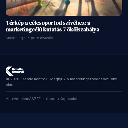
Térkép a célcsoportod szívéhez: a
marketingcélú kutatás 7 ökölszabálya
Marketing · 15 perc olvasás
© 2026 Kreatív Kontroll · Megírjuk a marketingszövegedet, ami
elad
Adatvédelem
ÁSZF
Etikai kódex
Kapcsolat