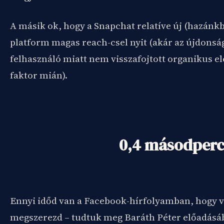
A másik ok, hogy a Snapchat relatíve új (hazánk
platform magas reach-csel nyit (akár az újdonság
felhasználó miatt nem visszafojtott organikus e
faktor mián).
0,4 másodper
Ennyi időd van a Facebook-hírfolyamban, hogy v
megszerezd – tudtuk meg Baráth Péter előadásáb