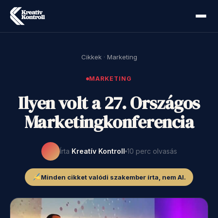
Cikkek
·
Marketing
MARKETING
Ilyen volt a 27. Országos
Marketingkonferencia
Írta
Kreatív Kontroll
10 perc olvasás
Minden cikket valódi szakember írta, nem AI.