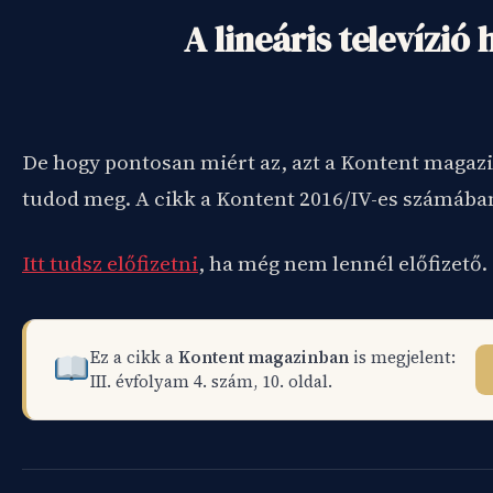
A lineáris televízió 
De hogy pontosan miért az, azt a Kontent magaz
tudod meg. A cikk a Kontent 2016/IV-es számában
Itt tudsz előfizetni
, ha még nem lennél előfizető.
Ez a cikk a
Kontent magazinban
is megjelent:
III. évfolyam 4. szám, 10. oldal.