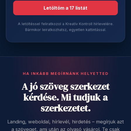
Letöltöm a 17 listát
A letöltéssel feliratkozol a Kreatív Kontroll hírlevelére.
Bármikor leiratkozhatsz, egyetlen kattintással.
HA INKÁBB MEGÍRNÁNK HELYETTED
A jó szöveg szerkezet
kérdése. Mi tudjuk a
szerkezetet.
Landing, weboldal, hírlevél, hirdetés – megírjuk azt
a szöveget, ami után az olvasó vásárol. Te csak