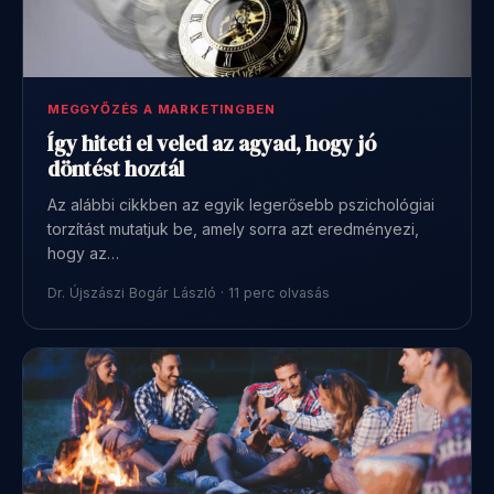
MEGGYŐZÉS A MARKETINGBEN
Így hiteti el veled az agyad, hogy jó
döntést hoztál
Az alábbi cikkben az egyik legerősebb pszichológiai
torzítást mutatjuk be, amely sorra azt eredményezi,
hogy az…
Dr. Újszászi Bogár László · 11 perc olvasás