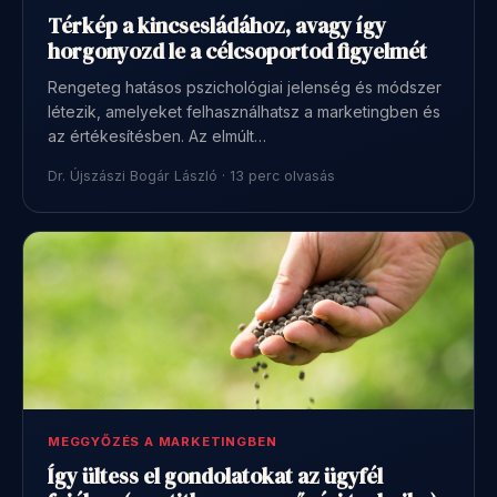
Térkép a kincsesládához, avagy így
horgonyozd le a célcsoportod figyelmét
Rengeteg hatásos pszichológiai jelenség és módszer
létezik, amelyeket felhasználhatsz a marketingben és
az értékesítésben. Az elmúlt…
Dr. Újszászi Bogár László · 13 perc olvasás
MEGGYŐZÉS A MARKETINGBEN
Így ültess el gondolatokat az ügyfél