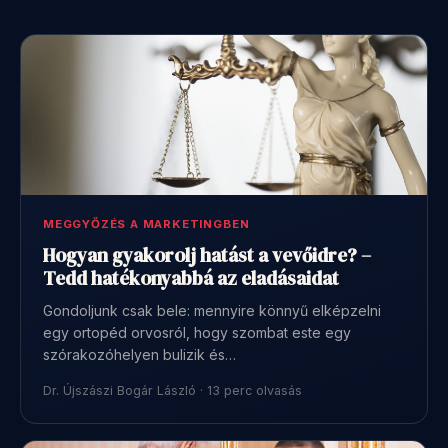
MEGGYŐZÉS A MARKETINGBEN
Hogyan gyakorolj hatást a vevőidre? –
Tedd hatékonyabbá az eladásaidat
Gondoljunk csak bele: mennyire könnyű elképzelni
egy ortopéd orvosról, hogy szombat este egy
szórakozóhelyen bulizik és…
Dr. Újszászi Bogár László · 13 perc olvasás