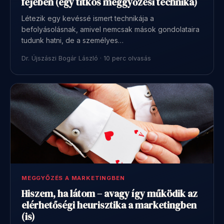
fejében (egy titkos meggyőzési technika)
Létezik egy kevéssé ismert technikája a
befolyásolásnak, amivel nemcsak mások gondolataira
tudunk hatni, de a személyes…
Dr. Újszászi Bogár László · 10 perc olvasás
MEGGYŐZÉS A MARKETINGBEN
Hiszem, ha látom – avagy így működik az
elérhetőségi heurisztika a marketingben
(is)