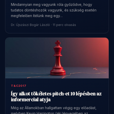
Mindannyian meg vagyunk róla győződve, hogy
tudatos döntéshozók vagyunk, és szükség esetén
megfelelően ítélünk meg egy…
Dr. Újszászi Bogár László · 11 perc olvasás
T&C2017
Így alkot tökéletes pitch-et 10 lépésben az
informercial atyja
Még az Államokban hallgattam végig egy előadást,
melyben Kevin Harrington (aki lényegében az