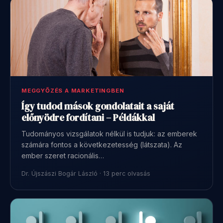
MEGGYŐZÉS A MARKETINGBEN
Így tudod mások gondolatait a saját
előnyödre fordítani – Példákkal
Tudományos vizsgálatok nélkül is tudjuk: az emberek
számára fontos a következetesség (látszata). Az
ember szeret racionális…
Dr. Újszászi Bogár László · 13 perc olvasás