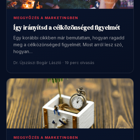
MEGGYŐZÉS A MARKETINGBEN
Így irányítsd a célközönséged figyelmét
Egy korábbi cikkben már bemutattam, hogyan ragadd
meg a célközönséged figyelmét. Most arról lesz szó,
hogyan…
Dr. Újszászi Bogár László · 19 perc olvasás
MEGGYŐZÉS A MARKETINGBEN