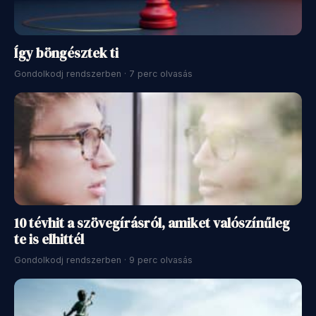
Így böngésztek ti
Gondolkodj rendszerben · 7 perc olvasás
10 tévhit a szövegírásról, amiket valószínűleg
te is elhittél
Gondolkodj rendszerben · 9 perc olvasás