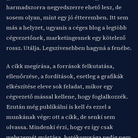
harmadszorra-negyedszerre ehető lesz, de
sosem olyan, mint egy jó étteremben. Itt sem
más a helyzet, ugyanis a céges blog a legtöbb
cégvezetőnek, marketingesnek egy kötelező
rossz. Utálja. Legszívesebben hagyná a fenébe.
A cikk megírása, a források felkutatása,
ellenőrzése, a fordítások, esetleg a grafikák
elkészítése eleve sok feladat, mikor egy
cégvezető mással kellene, hogy foglalkozzék.
Ezután még publikálni is kell és ezzel a
munkának vége: ott a cikk, de senki sem
olvassa. Mindenki érzi, hogy ez így csak
webszemét gyártása, hatékonysága pedig nem