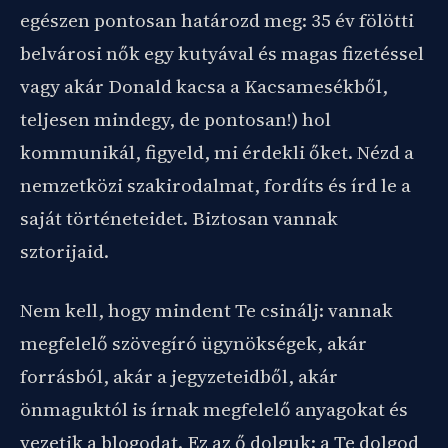
egészen pontosan határozd meg: 35 év fölötti
belvárosi nők egy kutyával és magas fizetéssel
vagy akár Donald kacsa a Kacsamesékből,
teljesen mindegy, de pontosan!) hol
kommunikál, figyeld, mi érdekli őket. Nézd a
nemzetközi szakirodalmat, fordíts és írd le a
saját történeteidet. Biztosan vannak
sztorijaid.
Nem kell, hogy mindent Te csinálj: vannak
megfelelő szövegíró ügynökségek, akár
forrásból, akár a jegyzeteidből, akár
önmaguktól is írnak megfelelő anyagokat és
vezetik a blogodat. Ez az ő dolguk: a Te dolgod