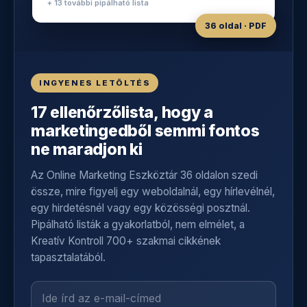
+ 13 további pipálható lista
36 oldal · PDF
INGYENES LETÖLTÉS
17 ellenőrzőlista, hogy a
marketingedből semmi fontos
ne maradjon ki
Az Online Marketing Eszköztár 36 oldalon szedi
össze, mire figyelj egy weboldalnál, egy hírlevélnél,
egy hirdetésnél vagy egy közösségi posztnál.
Pipálható listák a gyakorlatból, nem elmélet, a
Kreatív Kontroll 700+ szakmai cikkének
tapasztalatából.