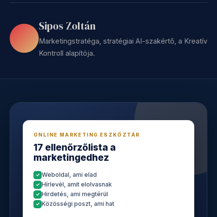
Sipos Zoltán
Marketingstratéga, stratégiai AI-szakértő, a Kreatív
Kontroll alapítója.
ONLINE MARKETING ESZKÖZTÁR
17 ellenőrzőlista a
marketingedhez
Weboldal, ami elad
Hírlevél, amit elolvasnak
Hirdetés, ami megtérül
Közösségi poszt, ami hat