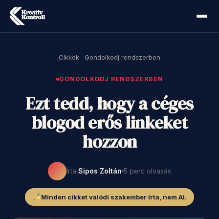
Cikkek
·
Gondolkodj rendszerben
GONDOLKODJ RENDSZERBEN
Ezt tedd, hogy a céges
blogod erős linkeket
hozzon
Írta
Sipos Zoltán
5 perc olvasás
Minden cikket valódi szakember írta, nem AI.