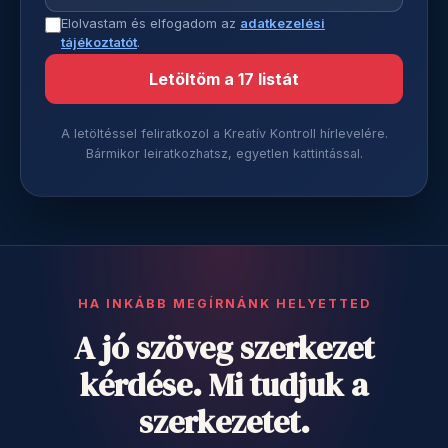
Elolvastam és elfogadom az
adatkezelési
tájékoztatót
.
Letöltöm a 17 listát
A letöltéssel feliratkozol a Kreatív Kontroll hírlevelére.
Bármikor leiratkozhatsz, egyetlen kattintással.
HA INKÁBB MEGÍRNÁNK HELYETTED
A jó szöveg szerkezet
kérdése. Mi tudjuk a
szerkezetet.