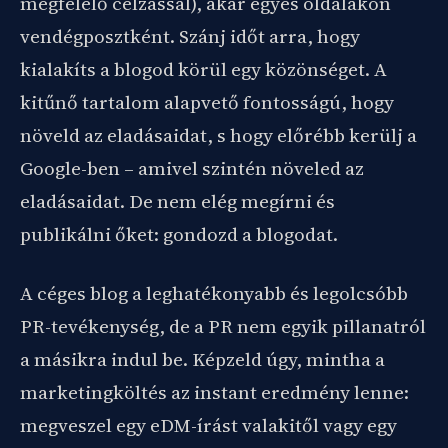
megfelelő célzással), akár egyes oldalakon
vendégposztként. Szánj időt arra, hogy
kialakíts a blogod körül egy közönséget. A
kitűnő tartalom alapvető fontosságú, hogy
növeld az eladásaidat, s hogy előrébb kerülj a
Google-ben – amivel szintén növeled az
eladásaidat. De nem elég megírni és
publikálni őket: gondozd a blogodat.
A céges blog a leghatékonyabb és legolcsóbb
PR-tevékenység, de a PR nem egyik pillanatról
a másikra indul be. Képzeld úgy, mintha a
marketingköltés az instant eredmény lenne:
megveszel egy eDM-írást valakitől vagy egy