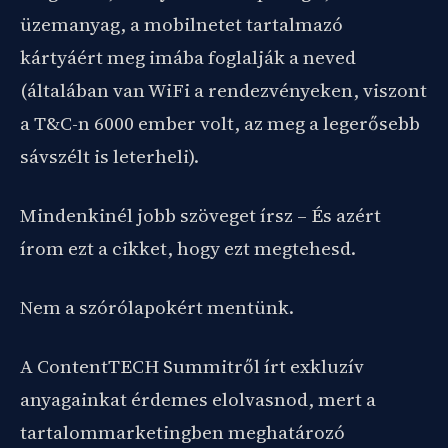
üzemanyag, a mobilnetet tartalmazó
kártyáért meg imába foglalják a neved
(általában van WiFi a rendezvényeken, viszont
a T&C-n 6000 ember volt, az meg a legerősebb
sávszélt is leterheli).
Mindenkinél jobb szöveget írsz – És azért
írom ezt a cikket, hogy ezt megtehesd.
Nem a szórólapokért mentünk.
A ContentTECH Summitről írt exkluzív
anyagainkat érdemes elolvasnod, mert a
tartalommarketingben meghatározó