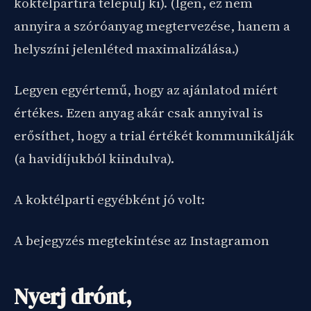
koktélpartira települj ki). (Igen, ez nem
annyira a szóróanyag megtervezése, hanem a
helyszíni jelenléted maximalizálása.)
Legyen egyértemű, hogy az ajánlatod miért
értékes. Ezen anyag akár csak annyival is
erősíthet, hogy a trial értékét kommunikálják
(a havidíjukból kiindulva).
A koktélparti egyébként jó volt:
A bejegyzés megtekintése az Instagramon
Nyerj drónt,