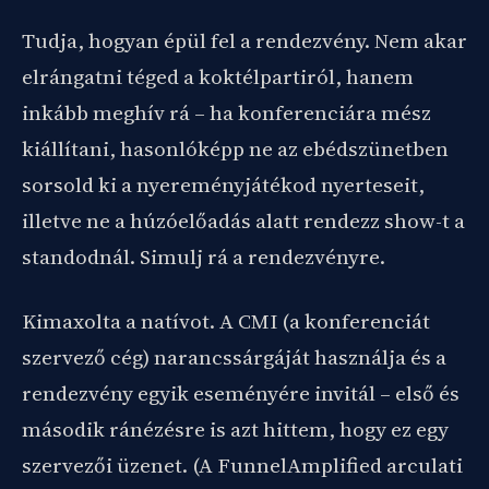
Tudja, hogyan épül fel a rendezvény. Nem akar
elrángatni téged a koktélpartiról, hanem
inkább meghív rá – ha konferenciára mész
kiállítani, hasonlóképp ne az ebédszünetben
sorsold ki a nyereményjátékod nyerteseit,
illetve ne a húzóelőadás alatt rendezz show-t a
standodnál. Simulj rá a rendezvényre.
Kimaxolta a natívot. A CMI (a konferenciát
szervező cég) narancssárgáját használja és a
rendezvény egyik eseményére invitál – első és
második ránézésre is azt hittem, hogy ez egy
szervezői üzenet. (A FunnelAmplified arculati