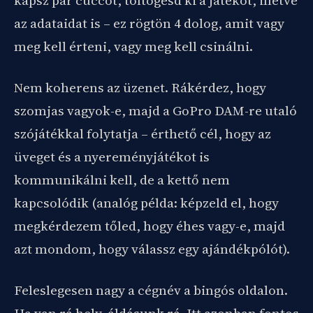
kapsz pár cuccot, töltögesd ki a játékot, illetve
az adataidat is – ez rögtön 4 dolog, amit vagy
meg kell érteni, vagy meg kell csinálni.
Nem koherens az üzenet. Rákérdez, hogy
szomjas vagyok-e, majd a GoPro DAM-re utaló
szójátékkal folytatja – érthető cél, hogy az
üveget és a nyereményjátékot is
kommunikálni kell, de a kettő nem
kapcsolódik (analóg példa: képzeld el, hogy
megkérdezem tőled, hogy éhes vagy-e, majd
azt mondom, hogy válassz egy ajándékpólót).
Feleslegesen nagy a cégnév a bingós oldalon.