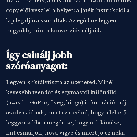
Ha van rá hely, áldásunk rá. Itt azonban fontos
copy elől veszi el a helyet: a játék instrukciói a
lap legaljára szorultak. Az egód ne legyen
nagyobb, mint a konverziós céljaid.
Így csinálj jobb
szóróanyagot:
Legyen kristálytiszta az üzeneted. Minél
kevesebb teendőt és egymástól különálló
(azaz itt: GoPro, üveg, bingó) információt adj
az olvasódnak, mert az a célod, hogy a lehető
leggyorsabban megértse, hogy mit kínálsz,
mit csináljon, hova vigye és miért jó ez neki.