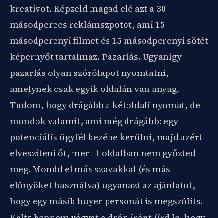
kreatívot. Képzeld magad elé azt a 30
másodperces reklámszpotot, ami 15
másodpercnyi filmet és 15 másodpercnyi sötét
képernyőt tartalmaz. Pazarlás. Ugyanígy
pazarlás olyan szórólapot nyomtatni,
amelynek csak egyik oldalán van anyag.
Tudom, hogy drágább a kétoldali nyomat, de
mondok valamit, ami még drágább: egy
potenciális ügyfél kezébe kerülni, majd azért
elveszíteni őt, mert 1 oldalban nem győzted
meg. Mondd el más szavakkal (és más
előnyöket használva) ugyanazt az ajánlatot,
hogy egy másik buyer personát is megszólíts.
Kelts bennem vágyat a drón iránt (írd le, hogy