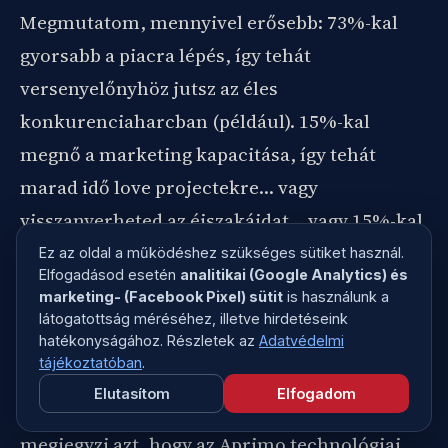
Megmutatom, mennyivel erősebb: 73%-kal
gyorsabb a piacra lépés, így tehát
versenyelőnyhöz jutsz az éles
konkurenciaharcban (például). 15%-kal
megnő a marketing kapacitása, így tehát
marad idő love projectekre… vagy
visszanyerheted az éjszakáidat… vagy 15%-kal
növelheted a csapatod teljesítményét (3
Ez az oldal a működéshez szükséges sütiket használ.
Elfogadásod esetén
analitikai (Google Analytics) és
példa). Az advantage-nek örülök, a valódi
marketing- (Facebook Pixel) sütit
is használunk a
előnyökért vágyakozom.
látogatottság méréséhez, illetve hirdetéseink
hatékonyságához. Részletek az
Adatvédelmi
tájékoztatóban
.
A USP-nek szánt szöveg sem nem
Elutasítom
Elfogadom
emlékezetes, sem nem USP. Nincs ember, aki
megjegyzi azt, hogy az Aprimo technológiai