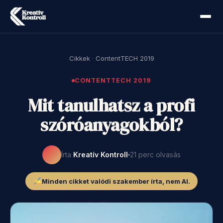
Cikkek
·
ContentTECH 2019
CONTENTTECH 2019
Mit tanulhatsz a profi
szóróanyagokból?
Írta
Kreatív Kontroll
21 perc olvasás
Minden cikket valódi szakember írta, nem AI.