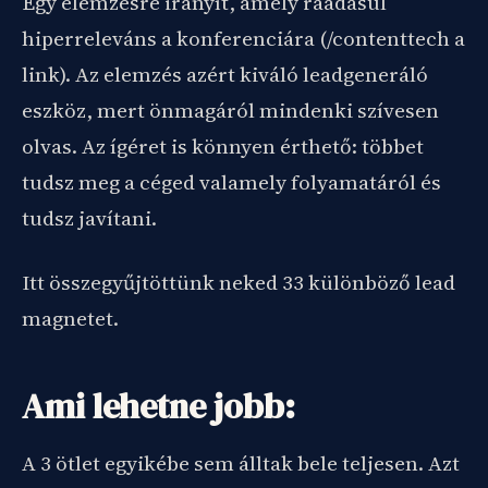
Egy elemzésre irányít, amely ráadásul
hiperreleváns a konferenciára (/contenttech a
link). Az elemzés azért kiváló leadgeneráló
eszköz, mert önmagáról mindenki szívesen
olvas. Az ígéret is könnyen érthető: többet
tudsz meg a céged valamely folyamatáról és
tudsz javítani.
Itt összegyűjtöttünk neked 33 különböző lead
magnetet.
Ami lehetne jobb:
A 3 ötlet egyikébe sem álltak bele teljesen. Azt