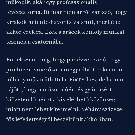
működik, akár egy professzionális
tévécsatorna. Itt már nem arról van szó, hogy
kirakok hetente-havonta valamit, mert épp
akkor érek rá. Ezek a srácok komoly munkát
tesznek a csatornába.
Emlékszem még, hogy pár évvel ezelőtt egy
producer ismerősöm megpróbált bekerülni
néhány műsorötlettel a FixTV-hez, de hamar
rájött, hogy a műsoridőért és gyártásért
kifizetendő pénzt a kis elérhető közönség
miatt nem lehet kitermelni. Néhány százezer
fős lefedettségről beszéltünk akkoriban.