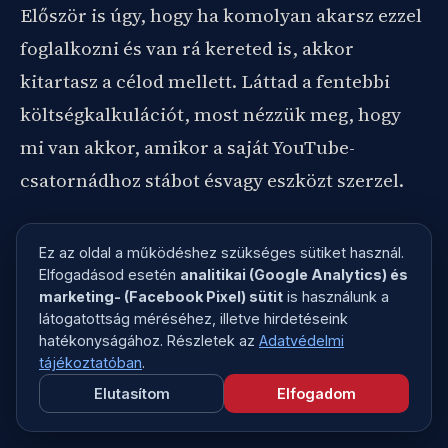
Először is úgy, hogy ha komolyan akarsz ezzel
foglalkozni és van rá kereted is, akkor
kitartasz a célod mellett. Láttad a fentebbi
költségkalkulációt, most nézzük meg, hogy
mi van akkor, amikor a saját YouTube-
csatornádhoz stábot ésvagy eszközt szerzel.
Mit kell fizetned (és biztosítanod)?
Ez az oldal a működéshez szükséges sütiket használ.
Elfogadásod esetén
analitikai (Google Analytics) és
Kamera, állvány, mikrofon
marketing- (Facebook Pixel) sütit
is használunk a
látogatottság méréséhez, illetve hirdetéseink
(Állandó) személyzet (már ha kezdetben ez
hatékonyságához. Részletek az
Adatvédelmi
tájékoztatóban
.
nem te vagy)
Elutasítom
Elfogadom
Fix helyiség