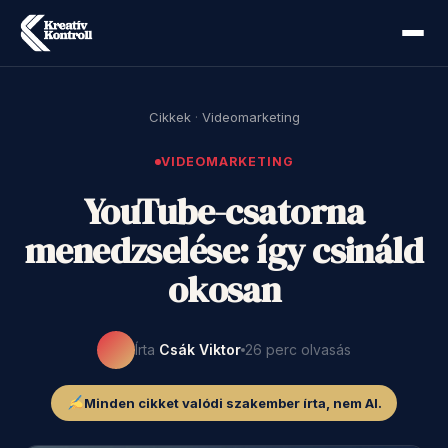
Cikkek
·
Videomarketing
VIDEOMARKETING
YouTube-csatorna
menedzselése: így csináld
okosan
Írta
Csák Viktor
26 perc olvasás
Minden cikket valódi szakember írta, nem AI.