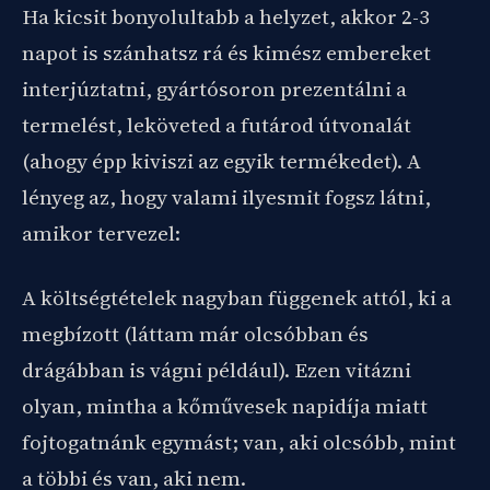
Ha kicsit bonyolultabb a helyzet, akkor 2-3
napot is szánhatsz rá és kimész embereket
interjúztatni, gyártósoron prezentálni a
termelést, leköveted a futárod útvonalát
(ahogy épp kiviszi az egyik termékedet). A
lényeg az, hogy valami ilyesmit fogsz látni,
amikor tervezel:
A költségtételek nagyban függenek attól, ki a
megbízott (láttam már olcsóbban és
drágábban is vágni például). Ezen vitázni
olyan, mintha a kőművesek napidíja miatt
fojtogatnánk egymást; van, aki olcsóbb, mint
a többi és van, aki nem.