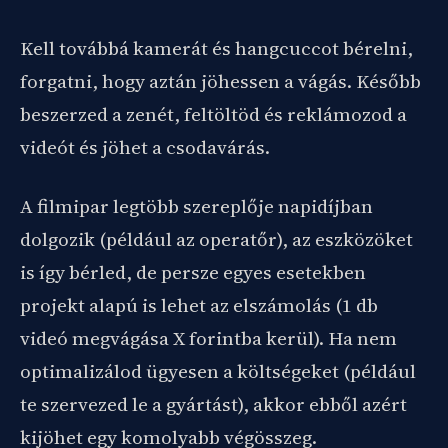
Kell továbbá kamerát és hangcuccot bérelni,
forgatni, hogy aztán jöhessen a vágás. Később
beszerzed a zenét, feltöltöd és reklámozod a
videót és jöhet a csodavárás.
A filmipar legtöbb szereplője napidíjban
dolgozik (például az operatőr), az eszközöket
is így bérled, de persze egyes esetekben
projekt alapú is lehet az elszámolás (1 db
videó megvágása X forintba kerül). Ha nem
optimalizálod ügyesen a költségeket (például
te szervezed le a gyártást), akkor ebből azért
kijöhet egy komolyabb végösszeg.