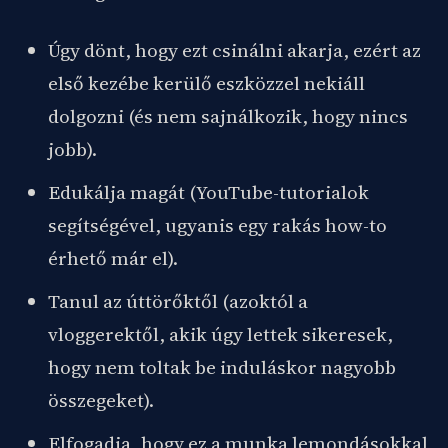
Úgy dönt, hogy ezt csinálni akarja, ezért az
első kezébe kerülő eszközzel nekiáll
dolgozni (és nem sajnálkozik, hogy nincs
jobb).
Edukálja magát (YouTube-tutorialok
segítségével, ugyanis egy rakás how-to
érhető már el).
Tanul az úttörőktől (azoktól a
vloggerektől, akik úgy lettek sikeresek,
hogy nem toltak be induláskor nagyobb
összegeket).
Elfogadja, hogy ez a munka lemondásokkal