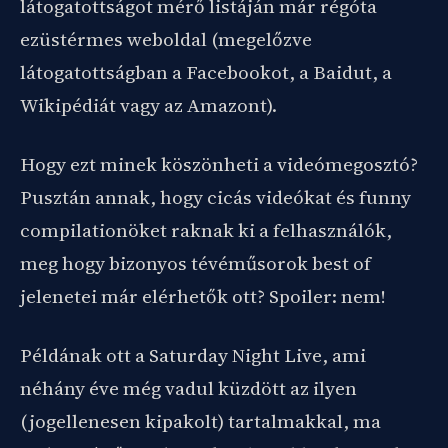
látogatottságot mérő listáján már régóta
ezüstérmes weboldal (megelőzve
látogatottságban a Facebookot, a Baidut, a
Wikipédiát vagy az Amazont).
Hogy ezt minek köszönheti a videómegosztó?
Pusztán annak, hogy cicás videókat és funny
compilationöket raknak ki a felhasználók,
meg hogy bizonyos tévéműsorok best of
jelenetei már elérhetők ott? Spoiler: nem!
Példának ott a Saturday Night Live, ami
néhány éve még vadul küzdött az ilyen
(jogellenesen kipakolt) tartalmakkal, ma