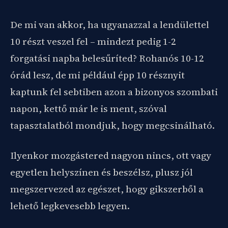
De mi van akkor, ha ugyanazzal a lendülettel
10 részt veszel fel – mindezt pedig 1-2
forgatási napba belesűríted? Rohanós 10-12
órád lesz, de mi például épp 10 résznyit
kaptunk fel sebtiben azon a bizonyos szombati
napon, kettő már le is ment, szóval
tapasztalatból mondjuk, hogy megcsinálható.
Ilyenkor mozgástered nagyon nincs, ott vagy
egyetlen helyszínen és beszélsz, plusz jól
megszervezed az egészet, hogy gikszerből a
lehető legkevesebb legyen.