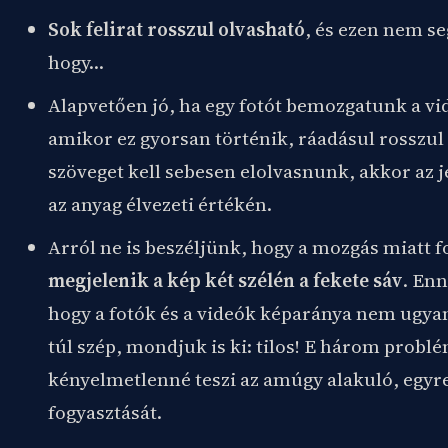
Sok felirat rosszul olvasható
, és ezen nem se
hogy…
Alapvetően jó, ha egy fotót bemozgatunk a vi
amikor ez gyorsan történik, ráadásul rosszul
szöveget kell sebesen elolvasnunk, akkor az 
az anyag élvezeti értékén.
Arról ne is beszéljünk, hogy a mozgás miatt 
megjelenik a kép két szélén a fekete sáv
. Enn
hogy a fotók és a videók képaránya nem ugya
túl szép, mondjuk is ki: tilos! E három probl
kényelmetlenné teszi az amúgy alakuló, egyre
fogyasztását.