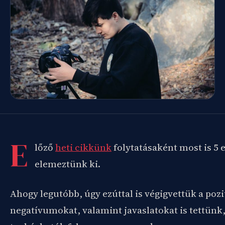
E
lőző
heti cikkünk
folytatásaként most is 5 e
elemeztünk ki.
Ahogy legutóbb, úgy ezúttal is végigvettük a poz
negatívumokat, valamint javaslatokat is tettünk