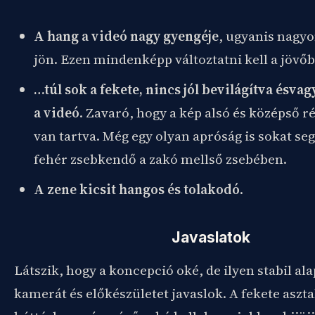
A hang a videó nagy gyengéje
, ugyanis nagy
jön. Ezen mindenképp változtatni kell a jövő
…túl sok a fekete, nincs jól bevilágítva ésva
a videó
. Zavaró, hogy a kép alsó és középső r
van tartva. Még egy olyan apróság is sokat se
fehér zsebkendő a zakó mellső zsebében.
A zene kicsit hangos és tolakodó
.
Javaslatok
Látszik, hogy a koncepció oké, de ilyen stabil al
kamerát és előkészületet javaslok. A fekete aszta