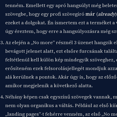
tenném. Emellett egy apró hangsúlyt még belet
szövegbe, hogy egy profi szövegíró
már
(
already
ezeket a dolgokat. Én ismertem ezt a terméket a v
úgy éreztem, hogy erre a hangsúlyozásra még sz
Az elején a „No more” résznél 3 üzenet hangzik e
bevágott jelenet alatt, ezt elsőre furcsának talá
feltétlenül kell külön kép mindegyik szöveghez,
erősíteném ezek felsorolásjellegét mondjuk azz
alá kerülnek a pontok. Akár úgy is, hogy az előző
amikor megjelenik a következő alatta.
Néhány képen csak egyszínű szövegek vannak, m
nem olyan organikus a váltás. Például az első kií
„landing pages”-t fehérre venném, az első „No mo