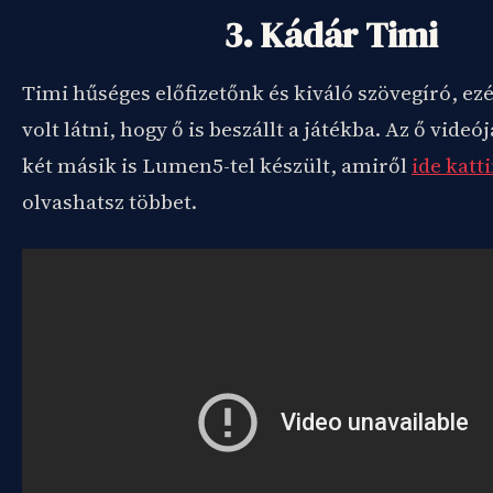
3. Kádár Timi
Timi hűséges előfizetőnk és kiváló szövegíró, e
volt látni, hogy ő is beszállt a játékba. Az ő videój
két másik is Lumen5-tel készült, amiről
ide katt
olvashatsz többet.