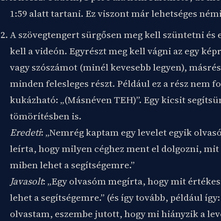
1:59 alatt tartani. Ez viszont már lehetséges ném
A szövegtengert sürgősen meg kell szüntetni és 
kell a videón. Egyrészt meg kell vágni az egy kép
vagy szószámot (minél kevesebb legyen), másrészt
minden felesleges részt. Például ez a rész nem fo
kukázható: „(Másnéven TEH)”. Egy kicsit segítsü
tömörítésben is.
Eredeti
: „Nemrég kaptam egy levelet egyik olvas
leírta, hogy milyen céghez ment el dolgozni, mit 
miben lehet a segítségemre.”
Javasolt
: „Egy olvasóm megírta, hogy mit értékes
lehet a segítségemre.” (és így tovább, például íg
olvastam, eszembe jutott, hogy mi hiányzik a leve