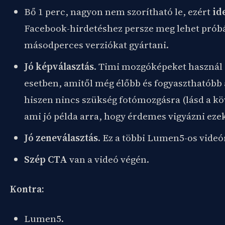
Bő 1 perc, nagyon nem szorítható le, ezért
ide
Facebook-hirdetéshez persze meg lehet próbá
másodperces verziókat gyártani.
Jó képválasztás
. Timi mozgóképeket használ 
esetben, amitől még élőbb és fogyaszthatóbb 
hiszen nincs szükség fotómozgásra (lásd a kö
ami jó példa arra, hogy érdemes vigyázni ezek
Jó zeneválasztás
. Ez a többi Lumen5-os videór
Szép CTA
van a videó végén.
Kontra:
Lumen5.