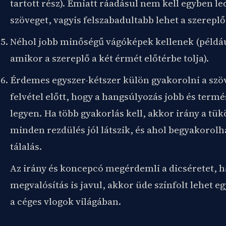
tartott rész). Emiatt ráadásul nem kell egyben le
szöveget, vagyis felszabadultabb lehet a szereplő 
Néhol jobb minőségű vágóképek kellenek (példáu
amikor a szereplő a két érmét előtérbe tolja).
Érdemes egyszer-kétszer külön gyakorolni a szö
felvétel előtt, hogy a hangsúlyozás jobb és term
legyen. Ha több gyakorlás kell, akkor irány a tük
minden rezdülés jól látszik, és ahol begyakorolh
tálalás.
Az irány és koncepcó megérdemli a dicséretet, h
megvalósítás is javul, akkor üde színfolt lehet eg
a céges vlogok világában.