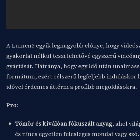
A Lumen5 egyik legnagyobb előnye, hogy videós
gyakorlat nélkül teszi lehetővé egyszerű videóa
gyártását. Hátránya, hogy egy idő után unalmassá
formátum, ezért célszerű legfeljebb induláskor 
idővel érdemes áttérni a profibb megoldásokra.
Pro:
Tömör és kiválóan fókuszált anyag
, ahol vil
és nincs egyetlen felesleges mondat vagy szó.