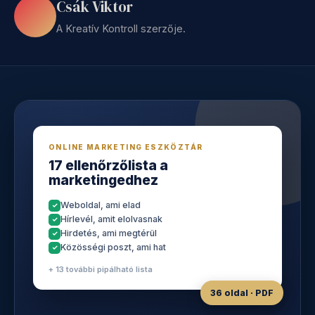
Csák Viktor
A Kreatív Kontroll szerzője.
ONLINE MARKETING ESZKÖZTÁR
17 ellenőrzőlista a
marketingedhez
Weboldal, ami elad
Hírlevél, amit elolvasnak
Hirdetés, ami megtérül
Közösségi poszt, ami hat
+ 13 további pipálható lista
36 oldal · PDF