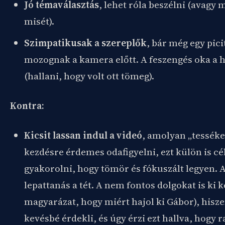
Jó témaválasztás
, lehet róla beszélni (avagy 
misét).
Szimpatikusak a szereplők
, bár még egy pici
mozognak a kamera előtt. A feszengés oka a he
(hallani, hogy volt ott tömeg).
Kontra:
Kicsit lassan indul a videó
, amolyan „tesséke
kezdésre érdemes odafigyelni, ezt külön is cé
gyakorolni, hogy tömör és fókuszált legyen. 
lepattanás a tét. A nem fontos dolgokat is ki k
magyarázat, hogy miért hajol ki Gábor), hisze
kevésbé érdekli, és úgy érzi ezt hallva, hogy r