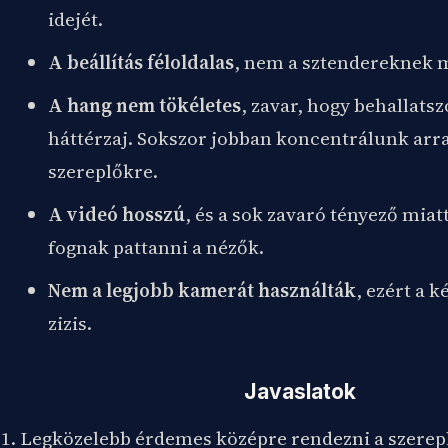
idejét.
A beállítás féloldalas
, nem a sztendereknek m
A hang nem tökéletes
, zavar, hogy behallats
háttérzaj. Sokszor jobban koncentrálunk arra
szereplőkre.
A videó hosszú
, és a sok zavaró tényező miat
fognak pattanni a nézők.
Nem a legjobb kamerát használták
, ezért a k
zizis.
Javaslatok
Legközelebb érdemes középre rendezni a szerep