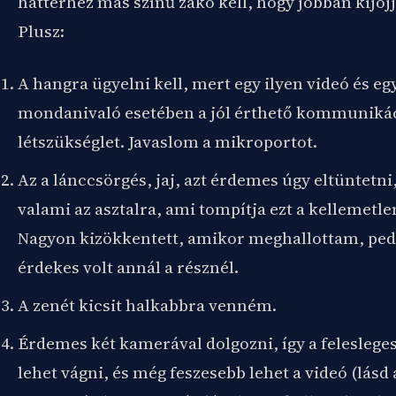
háttérhez más színű zakó kell, hogy jobban kijöjj
Plusz:
A hangra ügyelni kell, mert egy ilyen videó és eg
mondanivaló esetében a jól érthető kommuniká
létszükséglet. Javaslom a mikroportot.
Az a lánccsörgés, jaj, azt érdemes úgy eltüntetni
valami az asztalra, ami tompítja ezt a kellemetlen
Nagyon kizökkentett, amikor meghallottam, ped
érdekes volt annál a résznél.
A zenét kicsit halkabbra venném.
Érdemes két kamerával dolgozni, így a felesleges
lehet vágni, és még feszesebb lehet a videó (lásd 