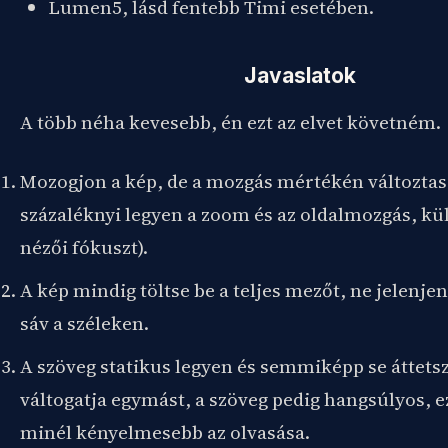
Lumen5, lásd fentebb Timi esetében.
Javaslatok
A több néha kevesebb, én ezt az elvet követném.
Mozogjon a kép, de a mozgás mértékén változtas
százaléknyi legyen a zoom és az oldalmozgás, kül
nézői fókuszt).
A kép mindig töltse be a teljes mezőt, ne jelenje
sáv a széleken.
A szöveg statikus legyen és semmiképp se áttets
váltogatja egymást, a szöveg pedig hangsúlyos, e
minél kényelmesebb az olvasása.