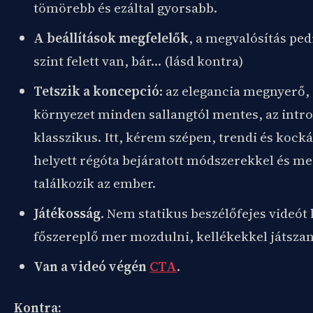
tömörebb és ezáltal gyorsabb.
A beállítások megfelelők
, a megvalósítás pedi
szint felett van, bár… (lásd kontra)
Tetszik a koncepció
: az elegancia megnyerő,
környezet minden sallangtól mentes, az intro 
klasszikus. Itt, kérem szépen, trendi és kock
helyett régóta bejáratott módszerekkel és me
találkozik az ember.
Játékosság
. Nem statikus beszélőfejes videót 
főszereplő mer mozdulni, kellékekkel játszan
Van a videó végén
CTA
.
Kontra: