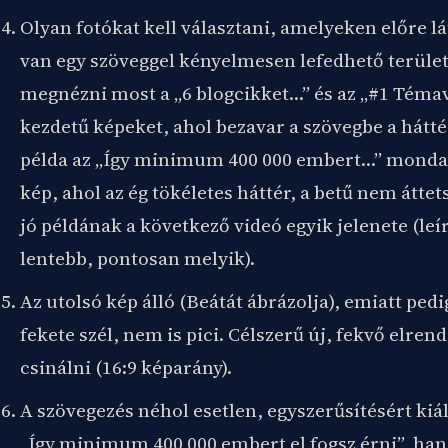
Olyan fotókat kell választani, amelyeken előre l
van egy szöveggel kényelmesen lefedhető terüle
megnézni most a „6 blogcikket…” és az „#1 Téma
kezdetű képeket, ahol bezavar a szövegbe a hátté
példa az „Így minimum 400 000 embert…” mondatt
kép, ahol az ég tökéletes háttér, a betű nem átte
jó példának a következő videó egyik jelenete (le
lentebb, pontosan melyik).
Az utolsó kép álló (Beátát ábrázolja), emiatt ped
fekete szél, nem is pici. Célszerű új, fekvő elren
csinálni (16:9 képarány).
A szövegezés néhol esetlen, egyszerűsítésért kiá
„Így minimum 400 000 embert el fogsz érni”, 