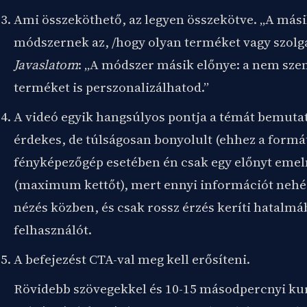
Ami összeköthető, az legyen összekötve. „A mási
módszernek az, /hogy olyan terméket vagy szolg
Javaslatom
: „A módszer másik előnye: a nem sze
terméket is perszonalizálhatod.”
A videó egyik hangsúlyos pontja a témát bemuta
érdekes, de túlságosan bonyolult (ehhez a form
fényképezőgép esetében én csak egy előnyt emel
(maximum kettőt), mert ennyi információt nehé
nézés közben, és csak rossz érzés keríti hatalmá
felhasználót.
A befejezést CTA-val meg kell erősíteni.
Rövidebb szövegekkel és 10-15 másodpercnyi kur