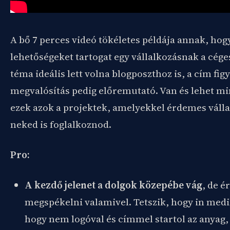
A bő 7 perces videó tökéletes példája annak, hog
lehetőségeket tartogat egy vállalkozásnak a cége
téma ideális lett volna blogposzthoz is, a cím fig
megvalósítás pedig előremutató. Van és lehet min
ezek azok a projektek, amelyekkel érdemes váll
neked is foglalkoznod.
Pro:
A kezdő jelenet a dolgok közepébe vág
, de 
megspékelni valamivel. Tetszik, hogy in media
hogy nem logóval és címmel startol az anyag,