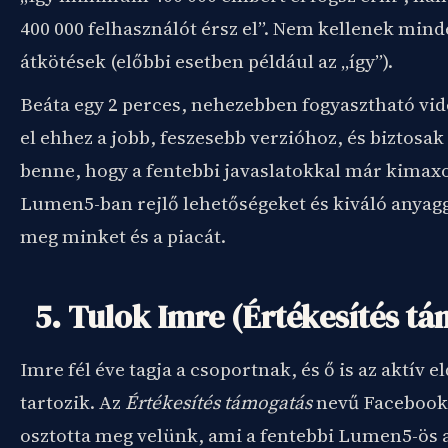
400 000 felhasználót érsz el”. Nem kellenek min
átkötések (előbbi esetben például az „így”).
Beáta egy 2 perces, nehezebben fogyasztható vid
el ehhez a jobb, feszesebb verzióhoz, és biztosa
benne, hogy a fentebbi javaslatokkal már kimaxo
Lumen5-ban rejlő lehetőségeket és kiváló anyag
meg minket és a piacát.
5. Tulok Imre (Értékesítés t
Imre fél éve tagja a csoportnak, és ő is az aktív e
tartozik. Az
Értékesítés támogatás
nevű Facebook-
osztotta meg velünk, ami a fentebbi Lumen5-ös