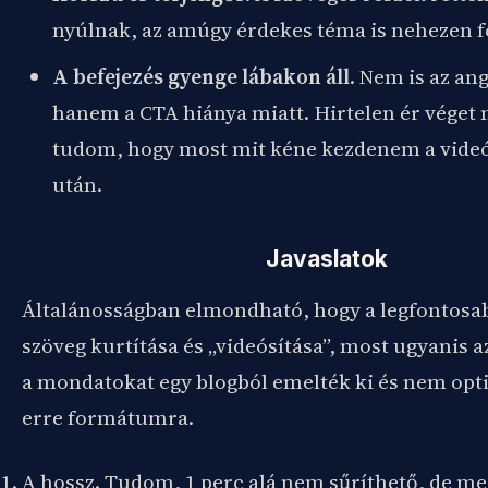
nyúlnak, az amúgy érdekes téma is nehezen f
A befejezés gyenge lábakon áll
. Nem is az an
hanem a CTA hiánya miatt. Hirtelen ér véget
tudom, hogy most mit kéne kezdenem a vide
után.
Javaslatok
Általánosságban elmondható, hogy a legfontosab
szöveg kurtítása és „videósítása”, most ugyanis a
a mondatokat egy blogból emelték ki és nem opt
erre formátumra.
A hossz. Tudom, 1 perc alá nem sűríthető, de me