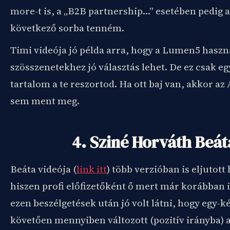
more-t is, a „B2B partnership…” esetében pedig a 
következő sorba tenném.
Timi videója jó példa arra, hogy a Lumen5 haszn
szösszenetekhez jó választás lehet. De ez csak eg
tartalom a te reszortod. Ha ott baj van, akkor az 
sem ment meg.
4. Sziné Horváth Beát
Beáta videója (
link itt
) több verzióban is eljutott
hiszen profi előfizetőként ő mert már korábban i
ezen beszélgetések után jó volt látni, hogy egy-k
követően mennyiben változott (pozitív irányba) a