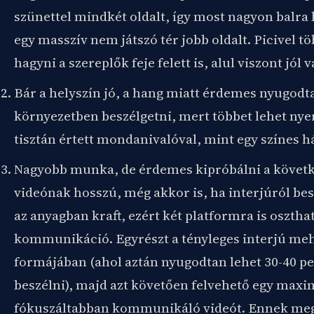
szünettel mindkét oldalt, így most nagyon balra
egy masszív nem játszó tér jobb oldalt. Picivel tö
hagyni a szereplők feje felett is, alul viszont jól 
Bár a helyszín jó, a hang miatt érdemes nyugodt
környezetben beszélgetni, mert többet lehet nyer
tisztán értett mondanivalóval, mint egy színes há
Nagyobb munka, de érdemes kipróbálni a követk
videónak hosszú, még akkor is, ha interjúról be
az anyagban kraft, ezért két platformra is osztha
kommunikáció. Egyrészt a tényleges interjú me
formájában (ahol aztán nyugodtan lehet 30-40 pe
beszélni), majd azt követően felvehető egy max
fókuszáltabban kommunikáló videót. Ennek meg