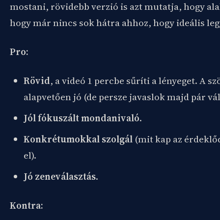
mostani, rövidebb verzió is azt mutatja, hogy ala
hogy már nincs sok hátra ahhoz, hogy ideális le
Pro:
Rövid
, a videó 1 percbe sűríti a lényeget. A s
alapvetően jó (de persze javaslok majd pár vál
Jól fókuszált mondanivaló
.
Konkrétumokkal szolgál
(mit kap az érdeklő
el).
Jó zeneválasztás
.
Kontra: