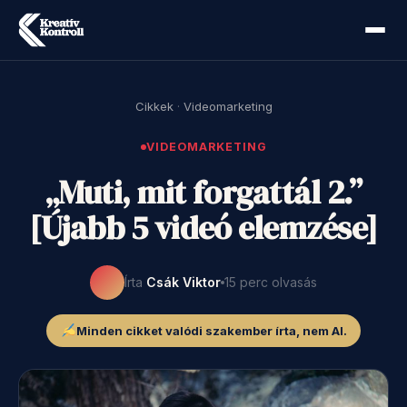
Cikkek
·
Videomarketing
VIDEOMARKETING
„Muti, mit forgattál 2.”
[Újabb 5 videó elemzése]
Írta
Csák Viktor
15 perc olvasás
Minden cikket valódi szakember írta, nem AI.