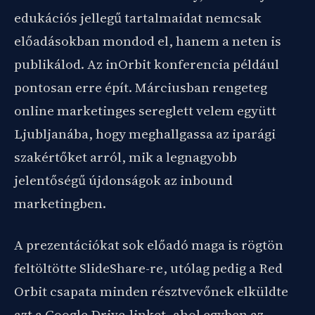
edukációs jellegű tartalmaidat nemcsak
előadásokban mondod el, hanem a neten is
publikálod. Az inOrbit konferencia például
pontosan erre épít. Márciusban rengeteg
online marketinges sereglett velem együtt
Ljubljanába, hogy meghallgassa az iparági
szakértőket arról, mik a legnagyobb
jelentőségű újdonságok az inbound
marketingben.
A prezentációkat sok előadó maga is rögtön
feltöltötte SlideShare-re, utólag pedig a Red
Orbit csapata minden résztvevőnek elküldte
azt a Google Drive-linket, ahol egyben az