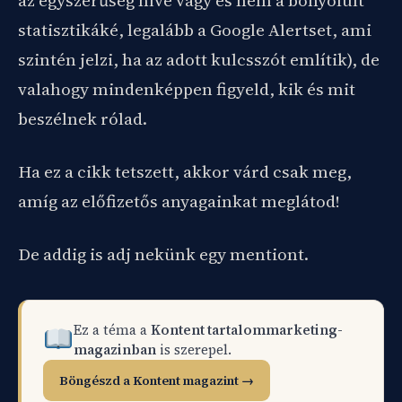
az egyszerűség híve vagy és nem a bonyolult
statisztikáké, legalább a Google Alertset, ami
szintén jelzi, ha az adott kulcsszót említik), de
valahogy mindenképpen figyeld, kik és mit
beszélnek rólad.
Ha ez a cikk tetszett, akkor várd csak meg,
amíg az előfizetős anyagainkat meglátod!
De addig is adj nekünk egy mentiont.
Ez a téma a
Kontent tartalommarketing-
magazinban
is szerepel.
Böngészd a Kontent magazint →