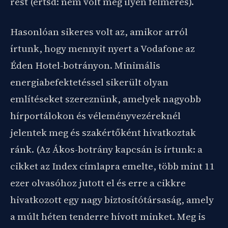
rést (értsd: nem volt még ilyen felmérés).
Hasonlóan sikeres volt az, amikor arról
írtunk, hogy mennyit nyert a Vodafone az
Éden Hotel-botrányon. Minimális
energiabefektetéssel sikerült olyan
említéseket szereznünk, amelyek nagyobb
hírportálokon és véleményvezéreknél
jelentek meg és szakértőként hivatkoztak
ránk. (Az Ákos-botrány kapcsán is írtunk: a
cikket az Index címlapra emelte, több mint 11
ezer olvasóhoz jutott el és erre a cikkre
hivatkozott egy nagy biztosítótársaság, amely
a múlt héten tenderre hívott minket. Meg is