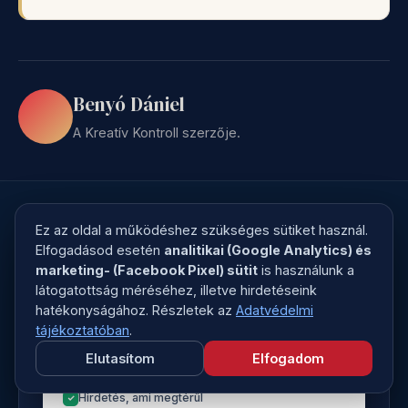
Benyó Dániel
A Kreatív Kontroll szerzője.
Ez az oldal a működéshez szükséges sütiket használ.
Elfogadásod esetén
analitikai (Google Analytics) és
marketing- (Facebook Pixel) sütit
is használunk a
ONLINE MARKETING ESZKÖZTÁR
látogatottság méréséhez, illetve hirdetéseink
17 ellenőrzőlista a
hatékonyságához. Részletek az
Adatvédelmi
marketingedhez
tájékoztatóban
.
Elutasítom
Elfogadom
Weboldal, ami elad
Hírlevél, amit elolvasnak
Hirdetés, ami megtérül