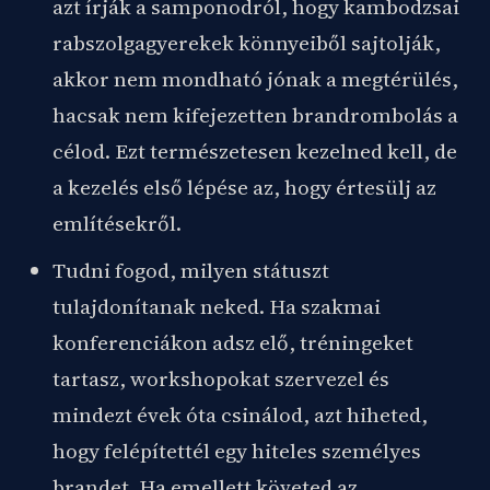
azt írják a samponodról, hogy kambodzsai
rabszolgagyerekek könnyeiből sajtolják,
akkor nem mondható jónak a megtérülés,
hacsak nem kifejezetten brandrombolás a
célod. Ezt természetesen kezelned kell, de
a kezelés első lépése az, hogy értesülj az
említésekről.
Tudni fogod, milyen státuszt
tulajdonítanak neked. Ha szakmai
konferenciákon adsz elő, tréningeket
tartasz, workshopokat szervezel és
mindezt évek óta csinálod, azt hiheted,
hogy felépítettél egy hiteles személyes
brandet. Ha emellett követed az