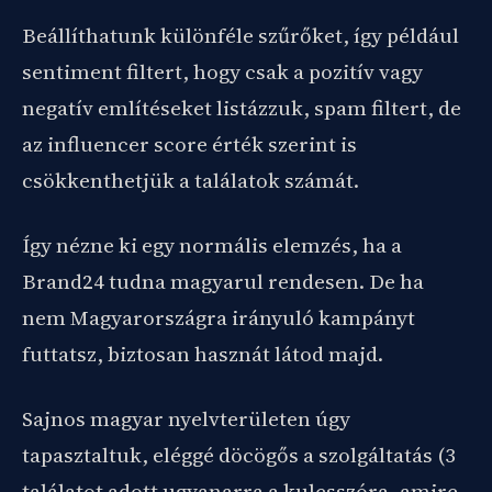
Beállíthatunk különféle szűrőket, így például
sentiment filtert, hogy csak a pozitív vagy
negatív említéseket listázzuk, spam filtert, de
az influencer score érték szerint is
csökkenthetjük a találatok számát.
Így nézne ki egy normális elemzés, ha a
Brand24 tudna magyarul rendesen. De ha
nem Magyarországra irányuló kampányt
futtatsz, biztosan hasznát látod majd.
Sajnos magyar nyelvterületen úgy
tapasztaltuk, eléggé döcögős a szolgáltatás (3
találatot adott ugyanarra a kulcsszóra, amire