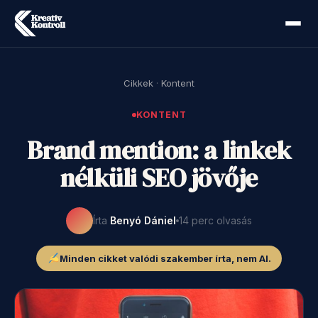
Cikkek
·
Kontent
KONTENT
Brand mention: a linkek
nélküli SEO jövője
Írta
Benyó Dániel
14 perc olvasás
Minden cikket valódi szakember írta, nem AI.