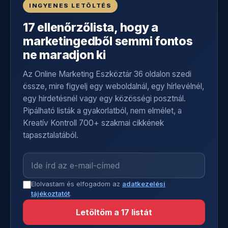
INGYENES LETÖLTÉS
17 ellenőrzőlista, hogy a
marketingedből semmi fontos
ne maradjon ki
Az Online Marketing Eszköztár 36 oldalon szedi
össze, mire figyelj egy weboldalnál, egy hírlevélnél,
egy hirdetésnél vagy egy közösségi posztnál.
Pipálható listák a gyakorlatból, nem elmélet, a
Kreatív Kontroll 700+ szakmai cikkének
tapasztalatából.
Elolvastam és elfogadom az
adatkezelési
tájékoztatót
.
Letöltöm a 17 listát