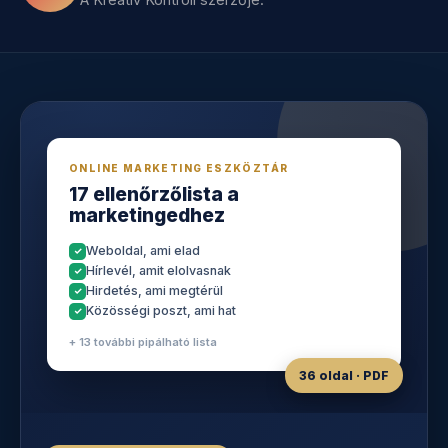
ONLINE MARKETING ESZKÖZTÁR
17 ellenőrzőlista a
marketingedhez
Weboldal, ami elad
Hírlevél, amit elolvasnak
Hirdetés, ami megtérül
Közösségi poszt, ami hat
+ 13 további pipálható lista
36 oldal · PDF