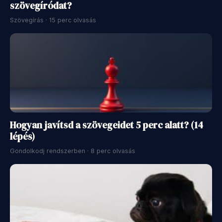
szövegíródat?
Szövegírás · 15 perc olvasás
Hogyan javítsd a szövegeidet 5 perc alatt? (14
lépés)
Gondolkodj rendszerben · 8 perc olvasás