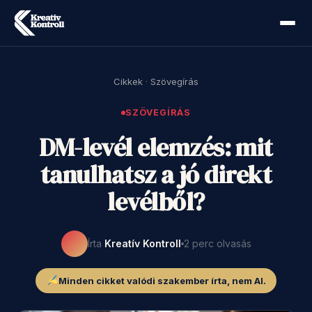
Cikkek
·
Szövegírás
SZÖVEGÍRÁS
DM-levél elemzés: mit
tanulhatsz a jó direkt
levélből?
Írta
Kreatív Kontroll
2 perc olvasás
Minden cikket valódi szakember írta, nem AI.