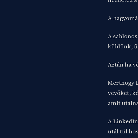
A hagyomán
A sablonos
küldünk, ű
Aztán ha vé
Merthogy Da
vevőket, k
amit utáln
A LinkedIn 
utál túl ho