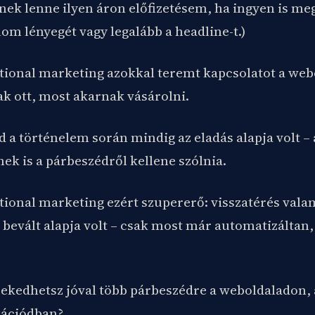
nek lenne ilyen áron előfizetésem, ha ingyen is me
lom lényegét vagy legalább a headline-t.)
tional marketing azokkal teremt kapcsolatot a web
k ott, most akarnak vásárolni.
 a történelem során mindig az eladás alapja volt –
ek is a párbeszédről kellene szólnia.
tional marketing ezért szupererő: visszatérés val
s bevált alapja volt – csak most már automatizáltan,
ekedhetsz jóval több párbeszédre a weboldaladon, 
ációdban?