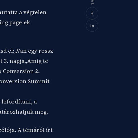
utatta a végtelen
ding page-ek
sd el:„Van egy rossz
t 3. napja„Amíg te
& Conversion 2.
 Conversion Summit
lefordítani, a
atározhatjuk meg.
lója. A témáról írt