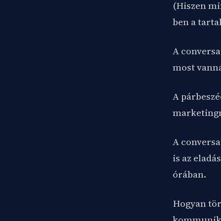
(Hiszen mi
ben a tarta
A conversa
most vanna
A párbeszéd
marketingn
A conversa
is az eladá
órában.
Hogyan tör
kommunik