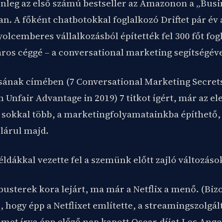
enleg az első számú bestseller az Amazonon a „Busi
n. A főként chatbotokkal foglalkozó Driftet pár év a
yolcemberes vállalkozásból építették fel 300 főt fog
áros céggé – a conversational marketing segítségéve
sának címében (7 Conversational Marketing Secrets 
 Unfair Advantage in 2019) 7 titkot ígért, már az el
 sokkal több, a marketingfolyamatainkba építhető,
lárul majd.
éldákkal vezette fel a szemünk előtt zajló változáso
busterek kora lejárt, ma már a Netflix a menő. (Bi
, hogy épp a Netflixet említette, a streamingszolgál
lmet írva épp előző nap kapott Oscar-díjat Los Ange