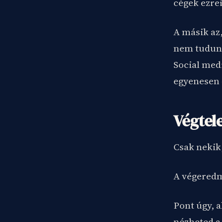
cégek ezrei
A másik az
nem tudunk 
Social medi
egyenesen 
Végtel
Csak nekik
A végeredmé
Pont úgy, 
nézheted a