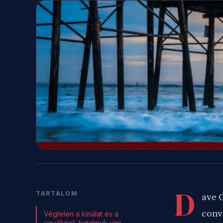
D
TARTALOM
ave 
conv
Végtelen a kínálat és a
vevőknek hatalmuk van.