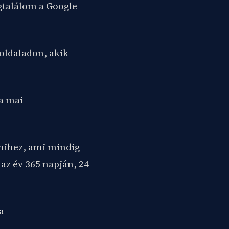
gtalálom a Google-
oldaladon, akik
 a mai
amihez, ami mindig
 az év 365 napján, 24
a