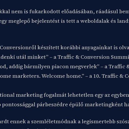
kkal nem is fukarkodott előadásában, ráadásul bem
egy meglepő bejelentést is tett a weboldalak és lan
 Conversionről készített korábbi anyagainkat is olva
denki utál minket” – a Traffic & Conversion Summi
od, addig bármilyen piacon megverlek” – a Traffic 
ome marketers. Welcome home.” – a 10. Traffic &
ional marketing fogalmát lehetetlen egy az egyben 
 pontossággal párbeszédre épülő marketingként h
rdt ennek a szemléletmódnak a legismertebb szószó