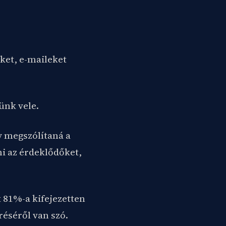
ket, e-maileket
ünk vele.
y megszólítaná a
i az érdeklődőket,
k 81%-a kifejezetten
réséről van szó.