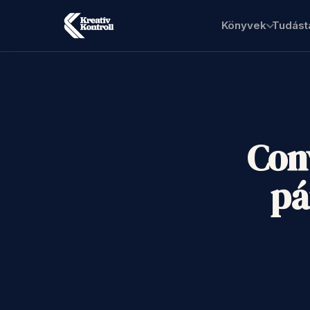
Könyvek
Tudást
Con
pá