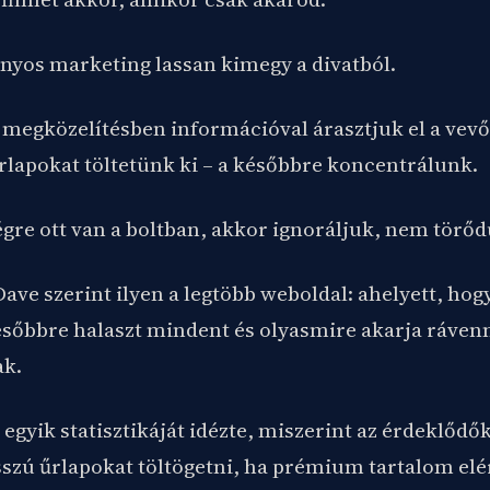
yos marketing lassan kimegy a divatból.
 megközelítésben információval árasztjuk el a vevő
rlapokat töltetünk ki – a későbbre koncentrálunk.
gre ott van a boltban, akkor ignoráljuk, nem törőd
ve szerint ilyen a legtöbb weboldal: ahelyett, hog
ésőbbre halaszt mindent és olyasmire akarja rávenn
ak.
egyik statisztikáját idézte, miszerint az érdeklődő
sszú űrlapokat töltögetni, ha prémium tartalom elé