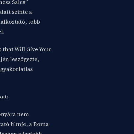
ness Sales”
latt szinte a
lalkoztató, több
l.
that Will Give Your
ején leszögezte,
 gyakorlatias
kat:
zonyára nem
tató filmje, a Roma
lesben a legjobb