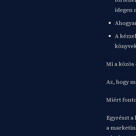
idegen 
Ahogyan
A kézze
könyvek
Mi a közös
Az, hogy m
Miért font
Egyrészt a
a marketin