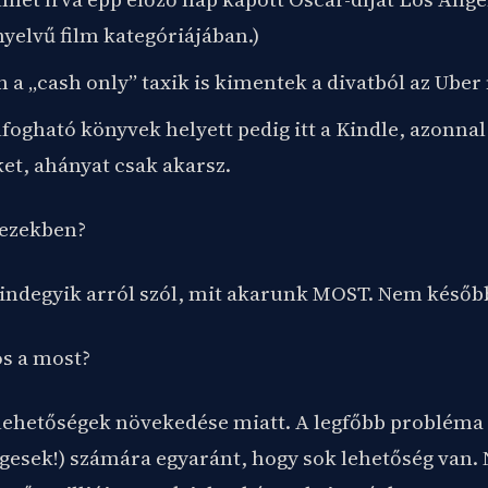
nyelvű film kategóriájában.)
 a „cash only” taxik is kimentek a divatból az Uber 
lfogható könyvek helyett pedig itt a Kindle, azonn
et, ahányat csak akarsz.
 ezekben?
indegyik arról szól, mit akarunk MOST. Nem későb
os a most?
 lehetőségek növekedése miatt. A legfőbb probléma a
gesek!) számára egyaránt, hogy sok lehetőség van. 