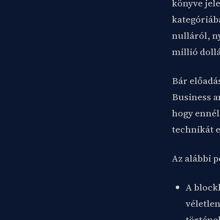
könyve jel
kategóriába
nulláról, n
millió doll
Bár előadá
Business an
hogy ennél
technikát e
Az alábbi p
A block
véletlen
történe