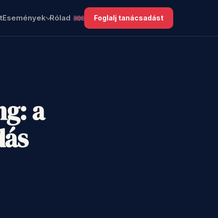
t
Események
Rólad
Foglalj tanácsadást
g: a
dás