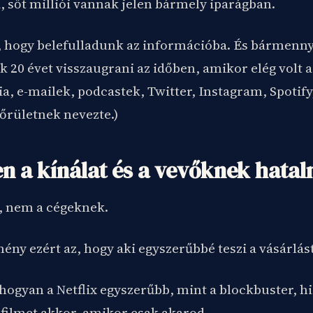
, sőt milliói vannak jelen bármely iparágban.
, hogy belefulladunk az információba. És bármenny
20 évet visszaugrani az időben, amikor elég volt a
a, e-mailek, podcastek, Twitter, Instagram, Spotif
őrületnek nevezte.)
en a kínálat és a vevőknek hata
, nem a cégeknek.
ny ezért az, hogy aki egyszerűbbé teszi a vásárlást
ahogyan a Netflix egyszerűbb, mint a blockbuster, 
 filmet akkor, amikor csak akarod.