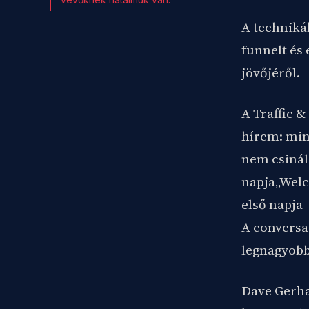
A techniká
funnelt és 
jövőjéről.
A Traffic &
hírem: min
nem csinál
napja„Welc
első napja
A conversat
legnagyobb
Dave Gerha