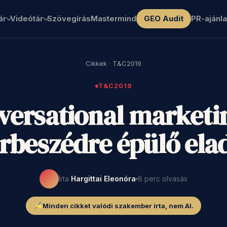
ár
Videótár
Szövegírás
Mastermind
GEO Audit
PR-ajánla
Cikkek
·
T&C2019
T&C2019
versational marketin
rbeszédre épülő ela
Írta
Hargittai Eleonóra
8 perc olvasás
Minden cikket valódi szakember írta, nem AI.