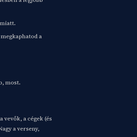
miatt.
al megkaphatod a
b, most.
 vevők, a cégek (és
Nagy a verseny,