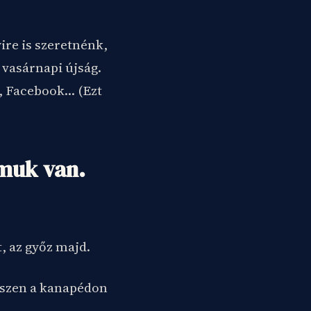
ire is szeretnénk,
 vasárnapi újság.
y, Facebook… (Ezt
lmuk van.
, az győz majd.
hiszen a kanapédon