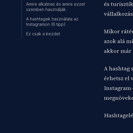
és turiszt
Amire alkalmas és amire ezzel
szemben használják
vállalkozás
A hashtagek használata az
Instagramon (6 tipp)
Mikor ráté
Ez csak a kezdet
azok alá m
akkor már 
A hashtag 
érhetsz el 
Instagram-f
megnöveked
Hashtagelés