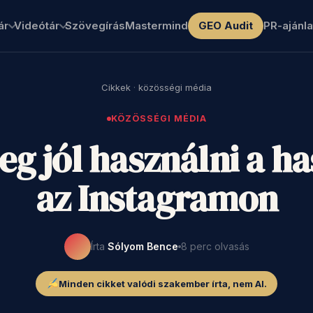
ár
Videótár
Szövegírás
Mastermind
GEO Audit
PR-ajánla
Cikkek
·
közösségi média
KÖZÖSSÉGI MÉDIA
g jól használni a h
az Instagramon
Írta
Sólyom Bence
8 perc olvasás
Minden cikket valódi szakember írta, nem AI.