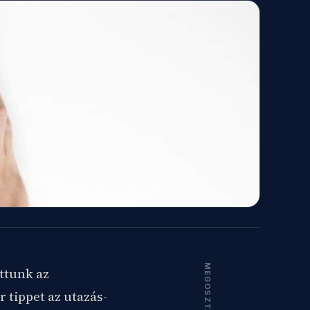
MEGOSZTÁS
ottunk az
 tippet az utazás-