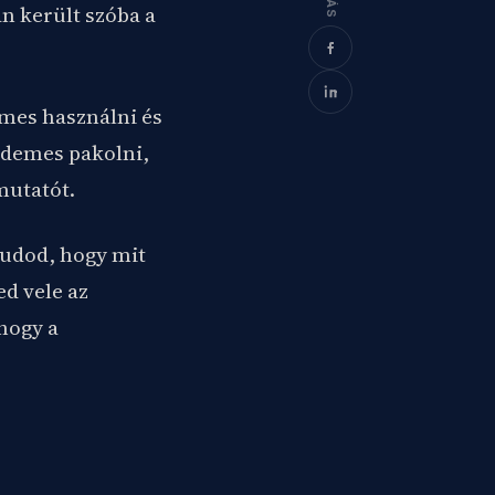
n került szóba a
mes használni és
rdemes pakolni,
mutatót.
tudod, hogy mit
ed vele az
 hogy a