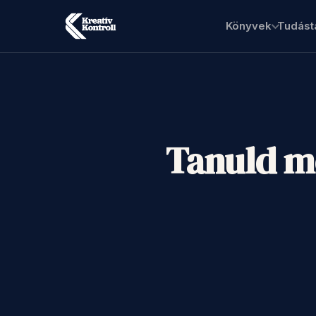
Könyvek
Tudást
Tanuld me