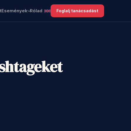
t
Események
Rólad
Foglalj tanácsadást
ashtageket