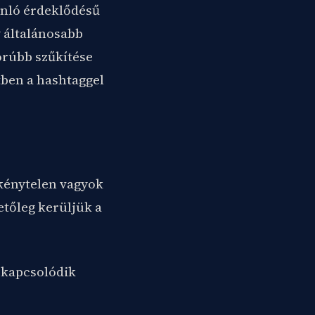
sonló érdeklődésű
 általánosabb
orúbb szűkítése
tben a hashtaggel
 kénytelen vagyok
etőleg kerüljük a
 kapcsolódik