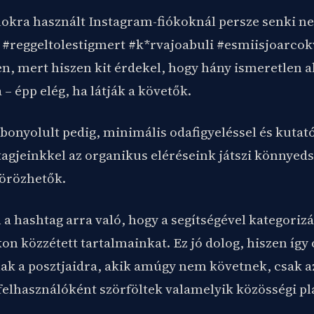
élokra használt Instagram-fiókoknál persze senki n
 #reggeltolestigmert #k*rvajoabuli #esmiisjoarco
n, mert hiszen kit érdekel, hogy hány ismeretlen a
 – épp elég, ha látják a követők.
bonyolult pedig, minimális odafigyeléssel és kuta
tagjeinkkel az organikus eléréseink játszi könnyed
örözhetők.
a hashtag arra való, hogy a segítségével kategorizá
n közzétett tartalmainkat. Ez jó dolog, hiszen így 
nak a posztjaidra, akik amúgy nem követnek, csak a
felhasználóként szörföltek valamelyik közösségi p