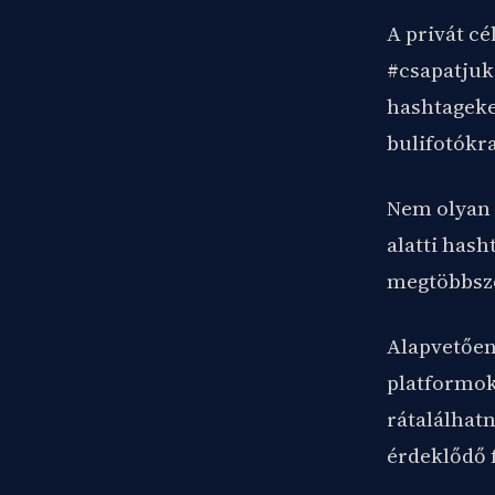
A privát c
#csapatjuk
hashtageke
bulifotókra
Nem olyan 
alatti hash
megtöbbsz
Alapvetően 
platformoko
rátalálhat
érdeklődő 