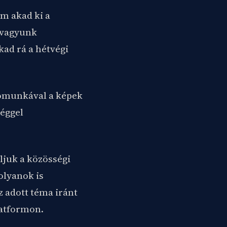
em akad ki a
kvagyunk
kad rá a hétvégi
tómunkával a képek
séggel
ljuk a közösségi
olyanok is
z adott téma iránt
latformon.