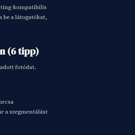
ting-kompatibilis
 be a látogatókat,
 (6 tipp)
adott fotódat.
urcsa
r a szegmentálást