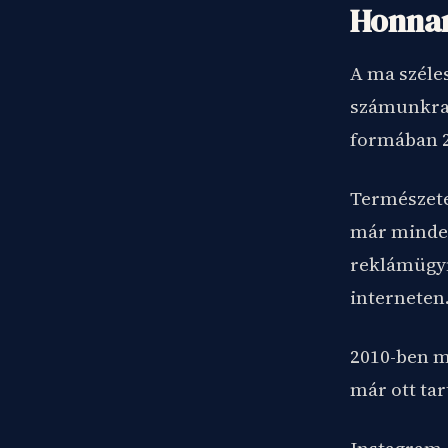
Honnan
A ma széles
számunkra 
formában 2
Természete
már minden
reklámügyn
interneten
2010-ben m
már ott tar