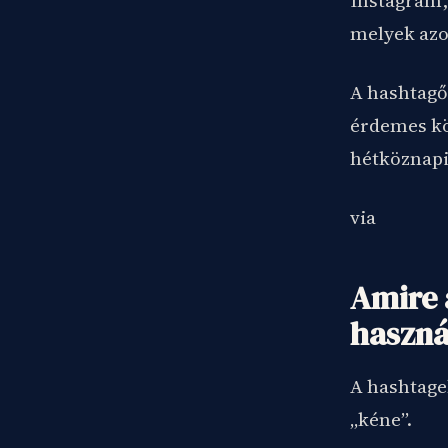
Instagram, 
melyek azo
A hashtagő
érdemes kö
hétköznapi
via
Amire 
haszná
A hashtage
„kéne”.