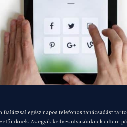
n Balázzsal egész napos telefonos tanácsadást tart
izetőinknek. Az egyik kedves olvasónknak adtam pár