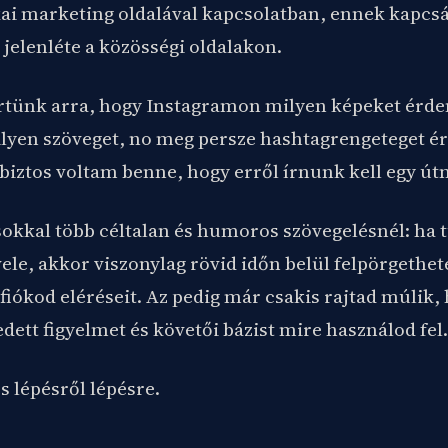
ikai marketing oldalával kapcsolatban, ennek kapcsá
 jelenléte a közösségi oldalakon.
rtünk arra, hogy Instagramon milyen képeket érde
ilyen szöveget, no meg persze hashtagrengeteget é
biztos voltam benne, hogy erről írnunk kell egy út
sokkal több céltalan és humoros szövegelésnél: ha 
vele, akkor viszonylag rövid időn belül felpörgethet
iókod eléréseit. Az pedig már csakis rajtad múlik,
ett figyelmet és követői bázist mire használod fel.
 lépésről lépésre.