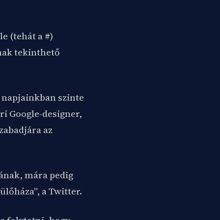
e (tehát a #)
nak tekinthető
 napjainkban szinte
ri Google-designer,
zabadjára az
gának, mára pedig
ülőháza”, a Twitter.