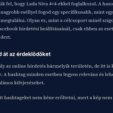
ük fel, hogy Lada Niva 4×4-ekkel foglalkozol. A ha
nagyobb eséllyel fogod egy specifikusabb, mint egy
 megtalálni. Olyan ez, mint a célcsoport minél szig
acebook hirdetési beállításainál, csak ebben az ese
dezt.
d át az érdeklődőket
y az online hirdetés bármelyik területén, de itt is
e. A hashtag minden esetben legyen releváns és leh
lános kifejezéseket.
tt hashtageket nem kéne erőltetni, mert a kép nem