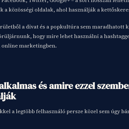
Facebook, Twitter, Google+ – a sort hosszan lehetn
k a közösségi oldalak, ahol használják a kettősker
rületből a divat és a popkultúra sem maradhatott k
rüljárnunk, hogy mire lehet használni a hashtaggel
 online marketingben.
alkalmas és amire ezzel szembe
lják
kkel a legtöbb felhasználó persze közel sem úgy bán