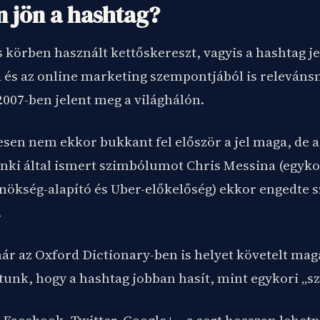
 jön a hashtag?
 körben használt kettőskereszt, vagyis a hashtag jel
és az online marketing szempontjából is releváns
007-ben jelent meg a világhálón.
sen nem ekkor bukkant fel először a jel maga, de a
ki által ismert szimbólumot Chris Messina (egyko
ökség-alapító és Uber-előkelőség) ekkor engedte s
.
ár az Oxford Dictionary-ben is helyet követelt ma
tunk, hogy a hashtag jobban hasít, mint egykori „sz