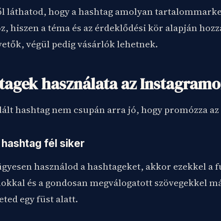
ől láthatod, hogy a hashtag amolyan tartalommarke
, hiszen a téma és az érdeklődési kör alapján hozza
etők, végül pedig vásárlók lehetnek.
tagek használata az Instagramon
alált hashtag nem csupán arra jó, hogy promózza az 
 hashtag fél siker
ügyesen használod a hashtageket, akkor ezekkel a f
kkal és a gondosan megválogatott szövegekkel má
eted egy füst alatt.