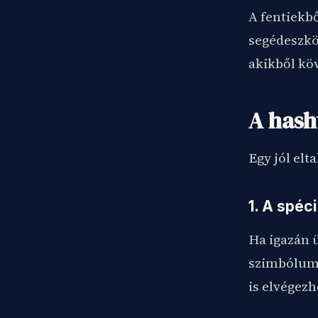
A fentiekb
segédeszköz
akikből köv
A hash
Egy jól elt
1. A spéci
Ha igazán 
szimbólumo
is elvégezh