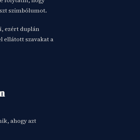
e folytatni, hogy
eszt szimbólumot.
i, ezért duplán
 ellátott szavakat a
n
ik, ahogy azt