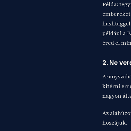
Példa: tegy
embereket 
hashtaggel
például a F
éred el min
2. Ne ver
Aranyszabál
kitérni err
nagyon álta
Az aláhúzo
hozzájuk.