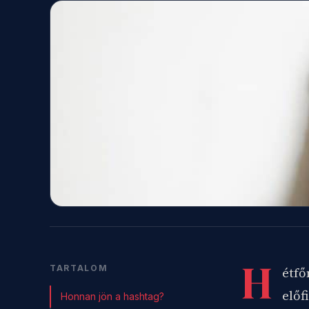
H
TARTALOM
étfő
előf
Honnan jön a hashtag?