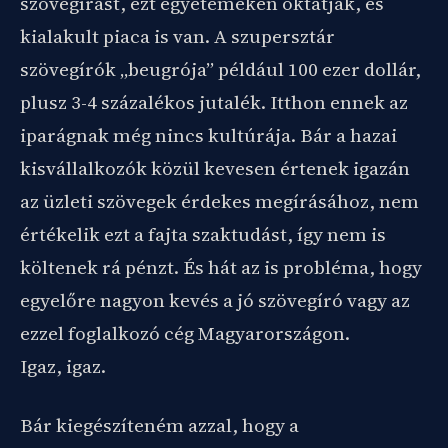
szövegírást, ezt egyetemeken oktatják, és
kialakult piaca is van. A szupersztár
szövegírók „beugrója” például 100 ezer dollár,
plusz 3-4 százalékos jutalék. Itthon ennek az
iparágnak még nincs kultúrája. Bár a hazai
kisvállalkozók közül kevesen értenek igazán
az üzleti szövegek érdekes megírásához, nem
értékelik ezt a fajta szaktudást, így nem is
költenek rá pénzt. És hát az is probléma, hogy
egyelőre nagyon kevés a jó szövegíró vagy az
ezzel foglalkozó cég Magyarországon.
Igaz, igaz.
Bár kiegészíteném azzal, hogy a