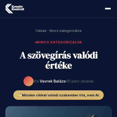
Cikkek
·
Nincs kategorizálva
NINCS KATEGORIZÁLVA
A szövegírás valódi
értéke
Írta
Vavrek Balázs
10 perc olvasás
Minden cikket valódi szakember írta, nem AI.