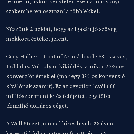
termelni, akkor kénytelen ezen a markonyi
szakemberen osztozni a többiekkel.
Nézzünk 2 példát, hogy az igazán jó szöveg
mekkora értéket jelent.
Gary Halbert „Coat of Arms” levele 381 szavas,
1 oldalas. Volt olyan kiküldés, amikor 23%-os
konverziót értek el (már egy 3%-os konverzió
kiválónak számít). Ez az egyetlen levél 600
milliószor ment ki és felépített egy több
tízmillió dolláros céget.
A Wall Street Journal híres levele 25 éven
keresztül folyamatosan futott, és 1,5-2