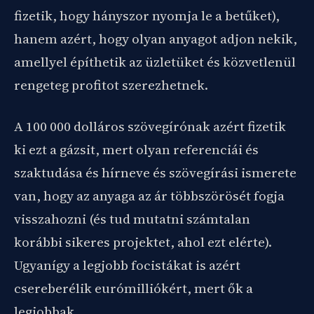
fizetik, hogy hányszor nyomja le a betűket),
hanem azért, hogy olyan anyagot adjon nekik,
amellyel építhetik az üzletüket és közvetlenül
rengeteg profitot szerezhetnek.
A 100 000 dolláros szövegírónak azért fizetik
ki ezt a gázsit, mert olyan referenciái és
szaktudása és hírneve és szövegírási ismerete
van, hogy az anyaga az ár többszörösét fogja
visszahozni (és tud mutatni számtalan
korábbi sikeres projektet, ahol ezt elérte).
Ugyanígy a legjobb focistákat is azért
csereberélik eurómilliókért, mert ők a
legjobbak.