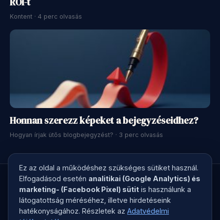
ROI-t
Kontent · 4 perc olvasás
Honnan szerezz képeket a bejegyzéseidhez?
Hogyan írjak ütős blogbejegyzést? · 3 perc olvasás
Ez az oldal a működéshez szükséges sütiket használ.
Elfogadásod esetén
analitikai (Google Analytics) és
marketing- (Facebook Pixel) sütit
is használunk a
látogatottság méréséhez, illetve hirdetéseink
© 2026 Kreatív Kontroll · Megírjuk a marketingszövegedet, ami
hatékonyságához. Részletek az
Adatvédelmi
elad