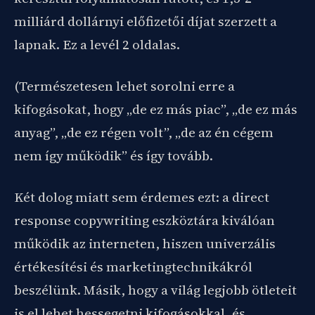
milliárd dollárnyi előfizetői díjat szerzett a
lapnak. Ez a levél 2 oldalas.
(Természetesen lehet sorolni erre a
kifogásokat, hogy „de ez más piac”, „de ez más
anyag”, „de ez régen volt”, „de az én cégem
nem így működik” és így tovább.
Két dolog miatt sem érdemes ezt: a direct
response copywriting eszköztára kiválóan
működik az interneten, hiszen univerzális
értékesítési és marketingtechnikákról
beszélünk. Másik, hogy a világ legjobb ötleteit
is el lehet hessegetni kifogásokkal, és