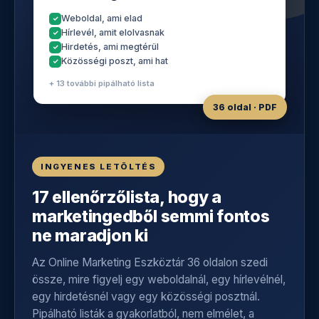
Weboldal, ami elad
Hírlevél, amit elolvasnak
Hirdetés, ami megtérül
Közösségi poszt, ami hat
+ 13 további pipálható lista
36 oldal · PDF
INGYENES LETÖLTÉS
17 ellenőrzőlista, hogy a
marketingedből semmi fontos
ne maradjon ki
Az Online Marketing Eszköztár 36 oldalon szedi
össze, mire figyelj egy weboldalnál, egy hírlevélnél,
egy hirdetésnél vagy egy közösségi posztnál.
Pipálható listák a gyakorlatból, nem elmélet, a