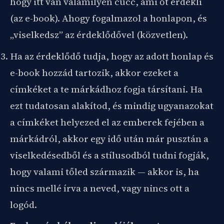
hogy itt van valamilyen cucc, ami őt érdekli
(az e-book). Ahogy fogalmazol a honlapon, és
„viselkedsz” az érdeklődővel (közvetlen).
Ha az érdeklődő tudja, hogy az adott honlap és
e-book hozzád tartozik, akkor ezeket a
címkéket a te márkádhoz fogja társítani. Ha
ezt tudatosan alakítod, és mindig ugyanazokat
a címkéket helyezed el az emberek fejében a
márkádról, akkor egy idő után már pusztán a
viselkedésedből és a stílusodból tudni fogják,
hogy valami tőled származik — akkor is, ha
nincs mellé írva a neved, vagy nincs ott a
logód.