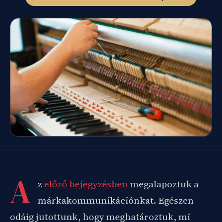
A
z
előző bejegyzésben
megalapoztuk a
márkakommunikációnkat. Egészen
odáig jutottunk, hogy meghatároztuk, mi