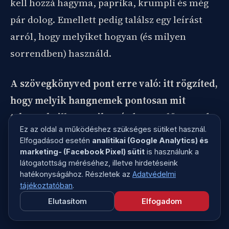
kell hozzá hagyma, paprika, krumpli és még
pár dolog. Emellett pedig találsz egy leírást
arról, hogy melyiket hogyan (és milyen
sorrendben) használd.
A szövegkönyved pont erre való: itt rögzíted,
hogy melyik hangnemek pontosan mit
takarnak, illetve mikor érdemes elővenned
Ez az oldal a működéshez szükséges sütiket használ.
őket.
Elfogadásod esetén
analitikai (Google Analytics) és
marketing- (Facebook Pixel) sütit
is használunk a
Ehhez egy alapérték hangnemeiből a
látogatottság méréséhez, illetve hirdetéseink
hatékonyságához. Részletek az
Adatvédelmi
következő dolgokat találd ki:
tájékoztatóban
.
Elutasítom
Elfogadom
amit ez alatt értünk;