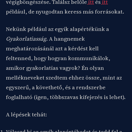
végigböngészése. Találsz belőle
itt
és
itt
például, de nyugodtan keress más forrásokat.
Nekünk például az egyik alapértékünk a
Gyakorlatiasság
. A hangnemek
meghatározásánál azt a kérdést kell
feltenned, hogy hogyan kommunikálok,
amikor gyakorlatias vagyok? Én olyan
mellékneveket szedtem ehhez össze, mint az
egyszerű, a követhető, és a rendszerbe
foglalható (igen, többszavas kifejezés is lehet).
A lépések tehát:
Válaszd ki az egyik alapértékedet és tedd fel a