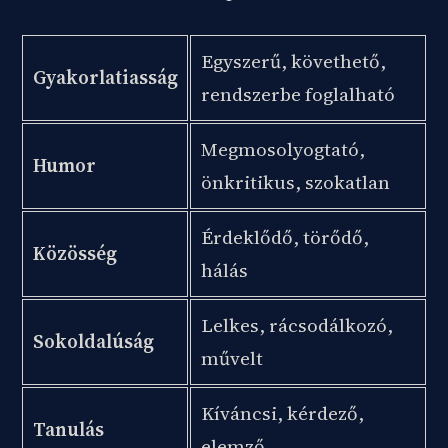
Egyszerű, követhető,
Gyakorlatiasság
rendszerbe foglalható
Megmosolyogtató,
Humor
önkritikus, szokatlan
Érdeklődő, törődő,
Közösség
hálás
Lelkes, rácsodálkozó,
Sokoldalúság
művelt
Kíváncsi, kérdező,
Tanulás
elemző