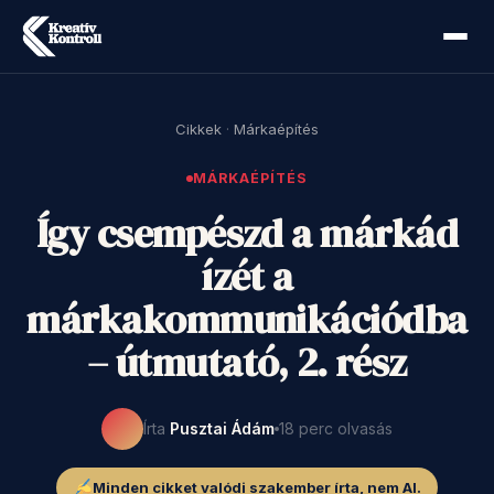
Cikkek
·
Márkaépítés
MÁRKAÉPÍTÉS
Így csempészd a márkád
ízét a
márkakommunikációdba
– útmutató, 2. rész
Írta
Pusztai Ádám
18 perc olvasás
Minden cikket valódi szakember írta, nem AI.