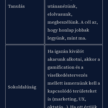
Tanulás
utánanézünk,
elolvasunk,
megbeszélünk. A cél az,
hogy honlap jobbak
legyünk, mint ma.
Ha igazán kiválót
akarunk alkotni, akkor a
gamification és a
viselkedéstervezés
mellett ismernünk kell a
Sokoldalúság
kapcsolódó területeket
is (marketing, UX,
oktatás…). Ha ott értjük