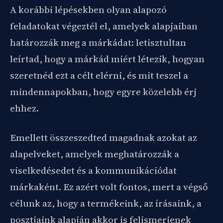
A korábbi lépésekben olyan alapozó
feladatokat végeztél el, amelyek alapjaiban
határozzák meg a márkádat: letisztultan
leírtad, hogy a márkád miért létezik, hogyan
szeretnéd ezt a célt elérni, és mit teszel a
mindennapokban, hogy egyre közelebb érj
ehhez.
Emellett összeszedted magadnak azokat az
alapelveket, amelyek meghatározzák a
viselkedésedet és a kommunikációdat
márkaként. Ez azért volt fontos, mert a végső
célunk az, hogy a termékeink, az írásaink, a
posztjaink alapján akkor is felismerjenek