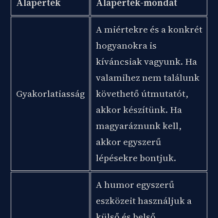
Alapérték
Alapérték-mondat
A miértekre és a konkrét
hogyanokra is
kíváncsiak vagyunk. Ha
valamihez nem találunk
Gyakorlatiasság
követhető útmutatót,
akkor készítünk. Ha
magyaráznunk kell,
akkor egyszerű
lépésekre bontjuk.
A humor egyszerű
eszközeit használjuk a
külső és belső