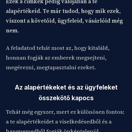
Ezek a címkék pedig valójában a te
alapértékeid. Te már tudod, hogy mik ezek,
viszont a követőid, ügyfeleid, vásárlóid még
nem
.
A feladatod tehát most az, hogy kitaláld,
honnan fogják az emberek megsejteni,
megérezni, megtapasztalni ezeket.
Az alapértékeket és az ügyfeleket
összekötő kapocs
Tehát még egyszer, mert ez különösen fontos:
a te alapértékeidet a viselkedésedből és a
hangnemedből fogják önkéntelenül