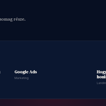
?
Jelentkezz be
csomag része.
perc
54 perc
ú
Google Ads
Hogy
honl
Marketing
Landi