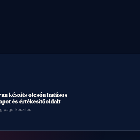
46 perc
an készíts olcsón hatásos
apot és értékesítőoldalt
ng page-készítés