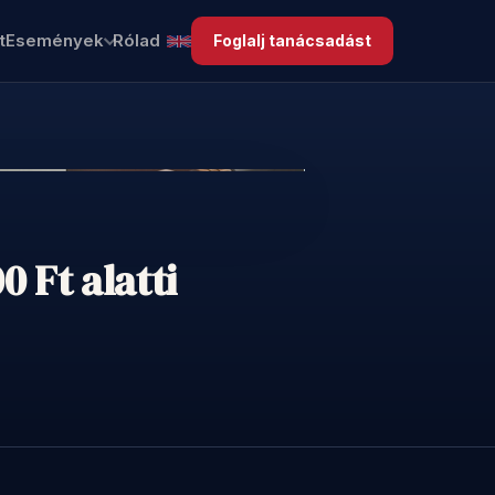
t
Események
Rólad
Foglalj tanácsadást
 Ft alatti