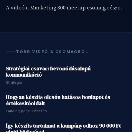
A videó a Marketing 300 meetup csomag része.
Feloldom a csomagot
Már tag vagy?
Jelentkezz be
TÖBB VIDEÓ A CSOMAGBÓL
58 perc
Stratégiai csavar: bevonódásalapú
kommunikáció
Stratégia
46 perc
Hogyan készíts olcsón hatásos honlapot és
értékesítőoldalt
Landing page-készítés
24 perc
Így készíts tartalmat a kampányodhoz 90 000 Ft
alatti büdzsével