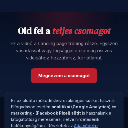
Old fel a
teljes csomagot
Ez a videó a Landing page tréning része. Egyszeri
vásárlással vagy tagsággal a csomag összes
videójához hozzáférsz, korlátlanul.
Megnézem a csomagot
Ez az oldal a működéshez szükséges sütiket használ.
Elfogadásod esetén
analitikai (Google Analytics) és
marketing- (Facebook Pixel) sütit
is használunk a
látogatottság méréséhez, illetve hirdetéseink
© 2026 Kreatív Kontroll · Megírjuk a
hatékonyságához. Részletek az
Adatvédelmi