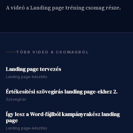
A videó a Landing page tréning csomag része.
Feloldom a csomagot
Már tag vagy?
Jelentkezz be
TÖBB VIDEÓ A CSOMAGBÓL
45 perc
Landing page tervezés
Landing page-készítés
77 perc
Értékesítési szövegírás landing page-ekhez 2.
Szövegírás
50 perc
Így lesz a Word-fájlból kampányrakész landing
page
Landing page-készítés