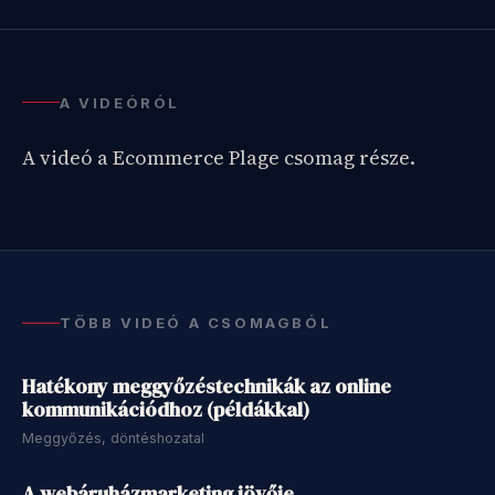
Feloldom a csomagot
A VIDEÓRÓL
Már tag vagy?
Jelentkezz be
A videó a Ecommerce Plage csomag része.
TÖBB VIDEÓ A CSOMAGBÓL
33 perc
Hatékony meggyőzéstechnikák az online
kommunikációdhoz (példákkal)
Meggyőzés, döntéshozatal
37 perc
A webáruházmarketing jövője