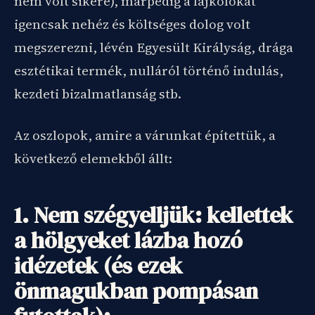
nem volt sikere), márpedig a lájkolókat
igencsak nehéz és költséges dolog volt
megszerezni, lévén Egyesült Királyság, drága
esztétikai termék, nulláról történő indulás,
kezdeti bizalmatlanság stb.
Az oszlopok, amire a várunkat építettük, a
következő elemekből állt:
1. Nem szégyelljük: kellettek
a hölgyeket lázba hozó
idézetek (és ezek
önmagukban pompásan