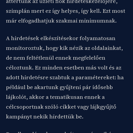
áttértünk az üzleti fiók hirdetéskezelőjére,
szimplán mert ez így helyes, így kell. Ezt most
már elfogadhatjuk szakmai minimumnak.
A hirdetések elkészítésekor folyamatosan
monitoroztuk, hogy kik nézik az oldalainkat,
de nem feltétlenül ennek megfelelően
céloztunk. Ez minden esetben más volt és az
adott hirdetésre szabtuk a paramétereket: ha
például be akartunk gyűjteni pár idősebb
lájkolót, akkor a tematikusan ennek a
célcsoportnak szóló cikket vagy lájkgyűjtő
kampányt nekik hirdettük be.