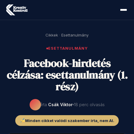
Cikkek
·
Esettanulmány
ESETTANULMÁNY
Facebook-hirdetés
célzása: esettanulmány (1.
rész)
Írta
Csák Viktor
18 perc olvasás
Minden cikket valódi szakember írta, nem AI.