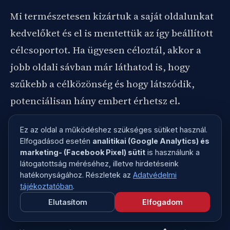
Mi természetesen kizártuk a saját oldalunkat
kedvelőket és el is mentettük az így beállított
célcsoportot. Ha ügyesen céloztál, akkor a
jobb oldali sávban már láthatod is, hogy
szűkebb a célközönség és hogy látszódik,
potenciálisan hány embert érhetsz el.
Lejjebb görgetve a napi elérést is látjátok:
Ez az oldal a működéshez szükséges sütiket használ.
Elfogadásod esetén
analitikai (Google Analytics) és
marketing- (Facebook Pixel) sütit
is használunk a
Ezek a sarokszámok értelemszerűen annak
látogatottság méréséhez, illetve hirdetéseink
hatékonyságához. Részletek az
Adatvédelmi
megfelelően változnak, hogy eddig milyen
tájékoztatóban
.
célzásokat eszközöltetek.
Elutasítom
Elfogadom